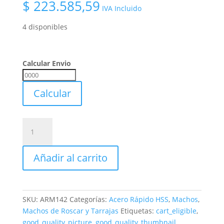
$
223.585,59
IVA Incluido
4 disponibles
Calcular Envio
Calcular
Envio
Calcular
Juego
Machos
Metrica
Añadir al carrito
Uranga
Acero
Rapido
M14
SKU:
ARM142
Categorías:
Acero Rápido HSS
,
Machos
,
X
Machos de Roscar y Tarrajas
Etiquetas:
cart_eligible
,
2,00
good_quality_picture
,
good_quality_thumbnail
,