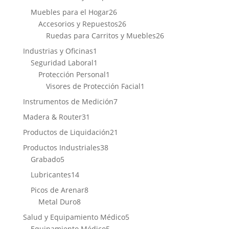
productos
26
Muebles para el Hogar
26
productos
26
Accesorios y Repuestos
26
productos
26
Ruedas para Carritos y Muebles
26
productos
1
Industrias y Oficinas
1
producto
1
Seguridad Laboral
1
producto
1
Protección Personal
1
producto
1
Visores de Protección Facial
1
producto
7
Instrumentos de Medición
7
productos
31
Madera & Router
31
productos
21
Productos de Liquidación
21
productos
38
Productos Industriales
38
5
productos
Grabado
5
productos
14
Lubricantes
14
productos
8
Picos de Arenar
8
8
productos
Metal Duro
8
productos
5
Salud y Equipamiento Médico
5
5
productos
Equipamiento Médico
5