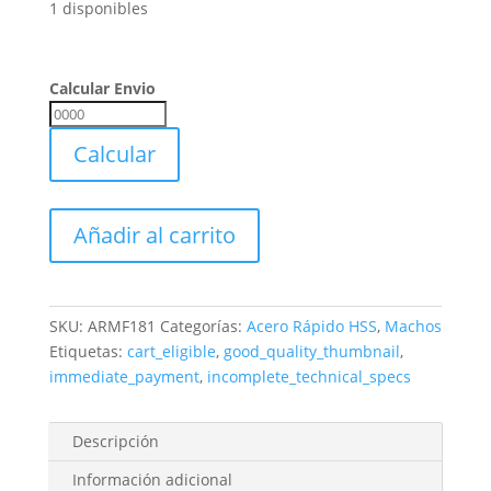
1 disponibles
Calcular Envio
Calcular
Envio
Calcular
Juego
Añadir al carrito
Machos
Metrica
Uranga
Acero
SKU:
ARMF181
Categorías:
Acero Rápido HSS
,
Machos
Rapido
Etiquetas:
cart_eligible
,
good_quality_thumbnail
,
M18
immediate_payment
,
incomplete_technical_specs
X
1,00
Descripción
cantidad
Información adicional