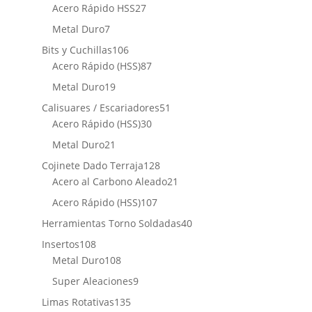
productos
27
Acero Rápido HSS
27
productos
7
Metal Duro
7
productos
106
Bits y Cuchillas
106
productos
87
Acero Rápido (HSS)
87
productos
19
Metal Duro
19
productos
51
Calisuares / Escariadores
51
30
productos
Acero Rápido (HSS)
30
productos
21
Metal Duro
21
productos
128
Cojinete Dado Terraja
128
productos
21
Acero al Carbono Aleado
21
productos
107
Acero Rápido (HSS)
107
productos
40
Herramientas Torno Soldadas
40
productos
108
Insertos
108
productos
108
Metal Duro
108
productos
9
Super Aleaciones
9
productos
135
Limas Rotativas
135