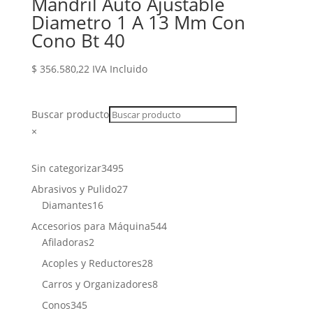
Mandril Auto Ajustable
Diametro 1 A 13 Mm Con
Cono Bt 40
$
356.580,22
IVA Incluido
Buscar producto
×
3495
Sin categorizar
3495
productos
27
Abrasivos y Pulido
27
16
productos
Diamantes
16
productos
544
Accesorios para Máquina
544
2
productos
Afiladoras
2
productos
28
Acoples y Reductores
28
productos
8
Carros y Organizadores
8
productos
345
Conos
345