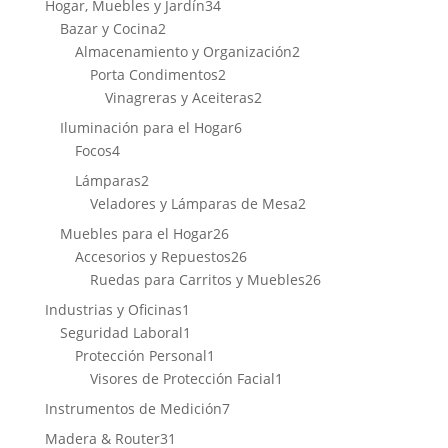
34
Hogar, Muebles y Jardín
34
2
productos
Bazar y Cocina
2
productos
2
Almacenamiento y Organización
2
2
productos
Porta Condimentos
2
productos
2
Vinagreras y Aceiteras
2
productos
6
Iluminación para el Hogar
6
4
productos
Focos
4
productos
2
Lámparas
2
productos
2
Veladores y Lámparas de Mesa
2
productos
26
Muebles para el Hogar
26
productos
26
Accesorios y Repuestos
26
productos
26
Ruedas para Carritos y Muebles
26
productos
1
Industrias y Oficinas
1
producto
1
Seguridad Laboral
1
producto
1
Protección Personal
1
producto
1
Visores de Protección Facial
1
producto
7
Instrumentos de Medición
7
productos
31
Madera & Router
31