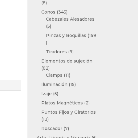
8
8
productos
345
Conos
345
productos
Cabezales Alesadores
5
5
productos
Pinzas y Boquillas
159
159
productos
9
Tiradores
9
productos
Elementos de sujeción
82
82
productos
11
Clamps
11
productos
15
Iluminación
15
productos
5
Izaje
5
productos
2
Platos Magnéticos
2
productos
Puntos Fijos y Giratorios
13
13
productos
7
Roscador
7
productos
Arte, Librería y Mercería
6