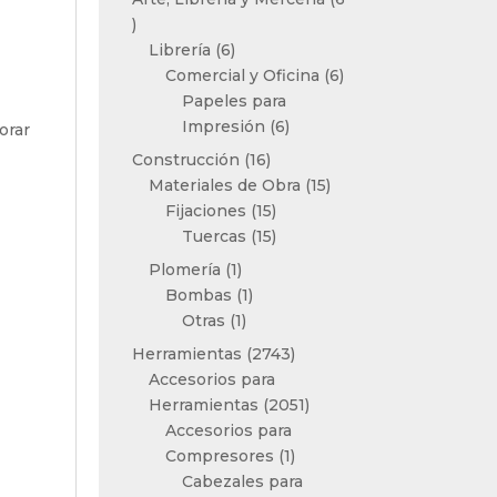
6
productos
6
Librería
6
productos
6
Comercial y Oficina
6
productos
Papeles para
6
Impresión
6
orar
productos
16
Construcción
16
productos
15
Materiales de Obra
15
15
productos
Fijaciones
15
productos
15
Tuercas
15
productos
1
Plomería
1
producto
1
Bombas
1
1
producto
Otras
1
producto
2743
Herramientas
2743
productos
Accesorios para
2051
Herramientas
2051
productos
Accesorios para
1
Compresores
1
producto
Cabezales para