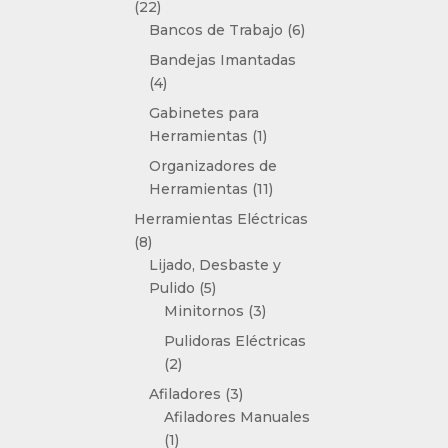
22
22
productos
6
Bancos de Trabajo
6
productos
Bandejas Imantadas
4
4
productos
Gabinetes para
1
Herramientas
1
producto
Organizadores de
11
Herramientas
11
productos
Herramientas Eléctricas
8
8
productos
Lijado, Desbaste y
5
Pulido
5
productos
3
Minitornos
3
productos
Pulidoras Eléctricas
2
2
productos
3
Afiladores
3
productos
Afiladores Manuales
1
1