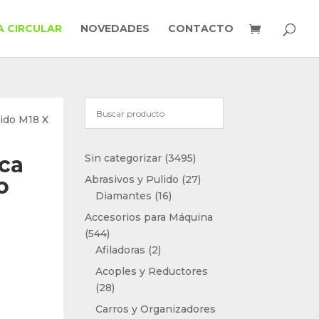
 CIRCULAR
NOVEDADES
CONTACTO
ido M18 X
3495
ca
Sin categorizar
3495
productos
27
o
Abrasivos y Pulido
27
16
productos
Diamantes
16
productos
Accesorios para Máquina
544
544
productos
2
Afiladoras
2
productos
Acoples y Reductores
28
28
productos
Carros y Organizadores