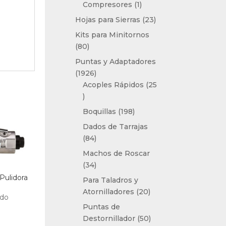
1
Compresores
1
producto
23
Hojas para Sierras
23
productos
Kits para Minitornos
80
80
productos
Puntas y Adaptadores
1926
1926
productos
Acoples Rápidos
25
25
productos
198
Boquillas
198
productos
Dados de Tarrajas
84
84
productos
Machos de Roscar
34
34
productos
Pulidora
Para Taladros y
20
Atornilladores
20
ido
productos
Puntas de
50
Destornillador
50