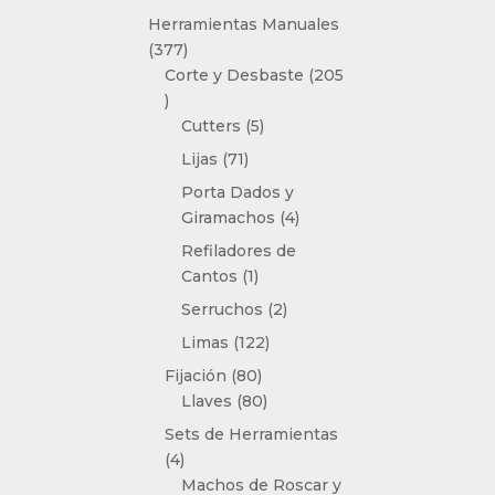
producto
Herramientas Manuales
377
377
productos
Corte y Desbaste
205
205
productos
5
Cutters
5
productos
71
Lijas
71
productos
Porta Dados y
4
Giramachos
4
productos
Refiladores de
1
Cantos
1
producto
2
Serruchos
2
productos
122
Limas
122
productos
80
Fijación
80
productos
80
Llaves
80
productos
Sets de Herramientas
4
4
productos
Machos de Roscar y