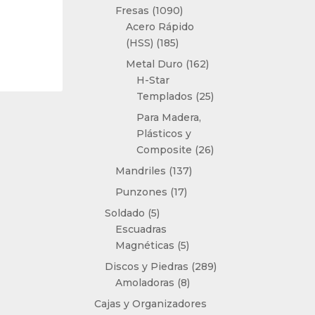
productos
1090
Fresas
1090
productos
Acero Rápido
185
(HSS)
185
productos
162
Metal Duro
162
productos
H-Star
25
Templados
25
productos
Para Madera,
Plásticos y
26
Composite
26
productos
137
Mandriles
137
productos
17
Punzones
17
productos
5
Soldado
5
productos
Escuadras
5
Magnéticas
5
productos
289
Discos y Piedras
289
8
productos
Amoladoras
8
productos
Cajas y Organizadores