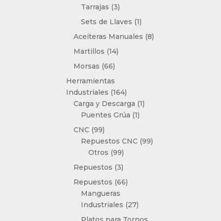
3
Tarrajas
3
productos
1
Sets de Llaves
1
producto
8
Aceiteras Manuales
8
productos
14
Martillos
14
productos
66
Morsas
66
productos
Herramientas
164
Industriales
164
productos
1
Carga y Descarga
1
1
producto
Puentes Grúa
1
producto
99
CNC
99
productos
99
Repuestos CNC
99
99
productos
Otros
99
productos
3
Repuestos
3
productos
66
Repuestos
66
productos
Mangueras
27
Industriales
27
productos
Platos para Tornos