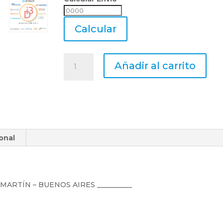
Calcular
Envio
Calcular
Juego
Añadir al carrito
Machos
Metrica
Uranga
Acero
Rapido
M18
onal
X
1,50
cantidad
N MARTÍN – BUENOS AIRES __________