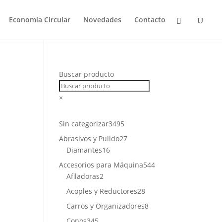
Economía Circular
Novedades
Contacto
Buscar producto
×
3495
Sin categorizar
3495
productos
27
Abrasivos y Pulido
27
16
productos
Diamantes
16
productos
544
Accesorios para Máquina
544
2
productos
Afiladoras
2
productos
28
Acoples y Reductores
28
productos
8
Carros y Organizadores
8
productos
345
Conos
345