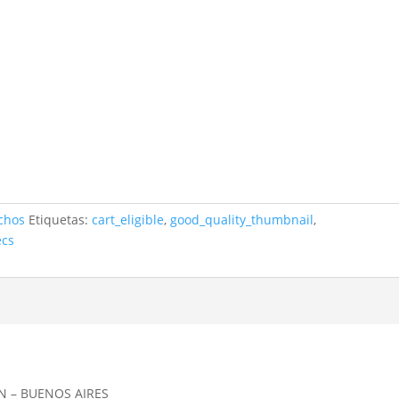
chos
Etiquetas:
cart_eligible
,
good_quality_thumbnail
,
ecs
N – BUENOS AIRES __________