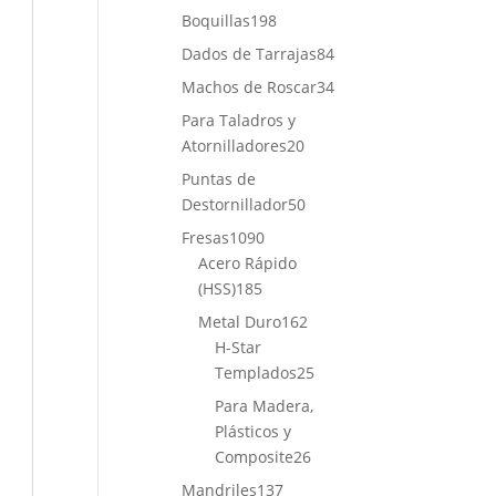
productos
198
Boquillas
198
productos
84
Dados de Tarrajas
84
productos
34
Machos de Roscar
34
productos
Para Taladros y
20
Atornilladores
20
productos
Puntas de
50
Destornillador
50
productos
1090
Fresas
1090
productos
Acero Rápido
185
(HSS)
185
productos
162
Metal Duro
162
productos
H-Star
25
Templados
25
productos
Para Madera,
Plásticos y
26
Composite
26
productos
137
Mandriles
137