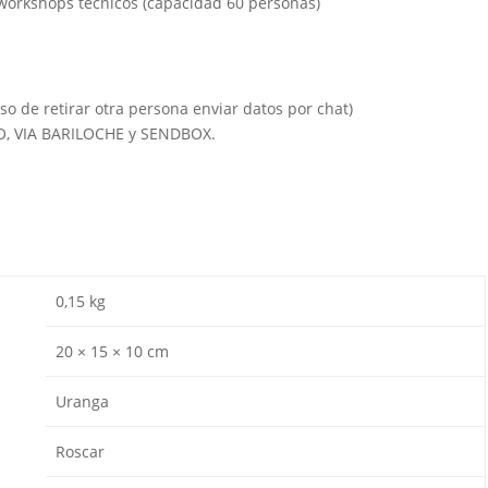
 workshops técnicos (capacidad 60 personas)
so de retirar otra persona enviar datos por chat)
IO, VIA BARILOCHE y SENDBOX.
0,15 kg
20 × 15 × 10 cm
Uranga
Roscar