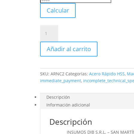
Envio
Calcular
Juego
Machos
Unc
Añadir al carrito
Uranga
Acero
Rapido
Nº
SKU:
ARNC2
Categorías:
Acero Rápido HSS
,
Ma
2
immediate_payment
,
incomplete_technical_sp
X
56
cantidad
Descripción
Información adicional
Descripción
_________ INSUMOS DIB S.R.L. – SAN MARTÍ