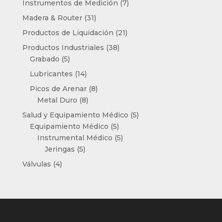
7
Instrumentos de Medición
7
productos
31
Madera & Router
31
productos
21
Productos de Liquidación
21
productos
38
Productos Industriales
38
5
productos
Grabado
5
productos
14
Lubricantes
14
productos
8
Picos de Arenar
8
8
productos
Metal Duro
8
productos
5
Salud y Equipamiento Médico
5
5
productos
Equipamiento Médico
5
productos
5
Instrumental Médico
5
5
productos
Jeringas
5
productos
4
Válvulas
4
productos