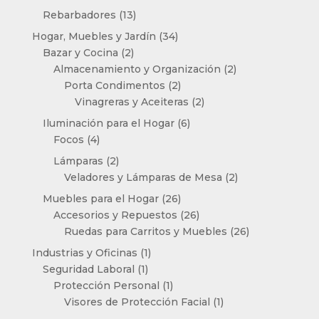
productos
13
Rebarbadores
13
productos
34
Hogar, Muebles y Jardín
34
2
productos
Bazar y Cocina
2
productos
2
Almacenamiento y Organización
2
2
productos
Porta Condimentos
2
productos
2
Vinagreras y Aceiteras
2
productos
6
Iluminación para el Hogar
6
4
productos
Focos
4
productos
2
Lámparas
2
productos
2
Veladores y Lámparas de Mesa
2
productos
26
Muebles para el Hogar
26
productos
26
Accesorios y Repuestos
26
productos
26
Ruedas para Carritos y Muebles
26
productos
1
Industrias y Oficinas
1
1
producto
Seguridad Laboral
1
producto
1
Protección Personal
1
producto
1
Visores de Protección Facial
1
producto