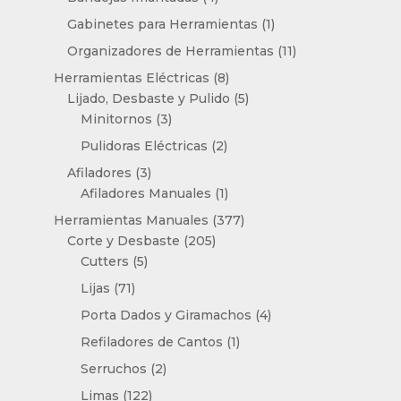
productos
1
Gabinetes para Herramientas
1
producto
11
Organizadores de Herramientas
11
productos
8
Herramientas Eléctricas
8
productos
5
Lijado, Desbaste y Pulido
5
3
productos
Minitornos
3
productos
2
Pulidoras Eléctricas
2
productos
3
Afiladores
3
productos
1
Afiladores Manuales
1
producto
377
Herramientas Manuales
377
205
productos
Corte y Desbaste
205
5
productos
Cutters
5
productos
71
Lijas
71
productos
4
Porta Dados y Giramachos
4
productos
1
Refiladores de Cantos
1
producto
2
Serruchos
2
productos
122
Limas
122