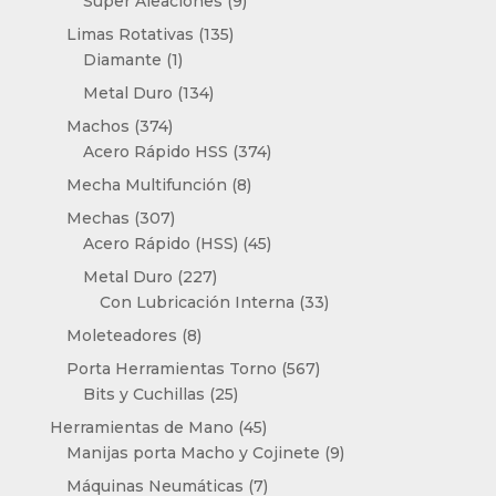
9
Super Aleaciones
9
productos
135
Limas Rotativas
135
1
productos
Diamante
1
producto
134
Metal Duro
134
productos
374
Machos
374
productos
374
Acero Rápido HSS
374
productos
8
Mecha Multifunción
8
productos
307
Mechas
307
productos
45
Acero Rápido (HSS)
45
productos
227
Metal Duro
227
productos
33
Con Lubricación Interna
33
productos
8
Moleteadores
8
productos
567
Porta Herramientas Torno
567
25
productos
Bits y Cuchillas
25
productos
45
Herramientas de Mano
45
productos
9
Manijas porta Macho y Cojinete
9
productos
7
Máquinas Neumáticas
7