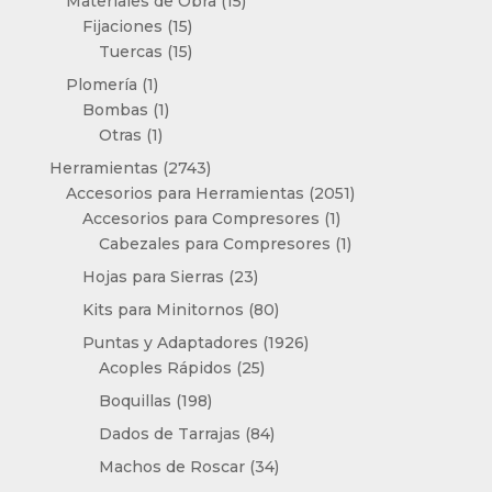
productos
15
Materiales de Obra
15
15
productos
Fijaciones
15
productos
15
Tuercas
15
productos
1
Plomería
1
producto
1
Bombas
1
1
producto
Otras
1
producto
2743
Herramientas
2743
productos
2051
Accesorios para Herramientas
2051
1
productos
Accesorios para Compresores
1
producto
1
Cabezales para Compresores
1
producto
23
Hojas para Sierras
23
productos
80
Kits para Minitornos
80
productos
1926
Puntas y Adaptadores
1926
25
productos
Acoples Rápidos
25
productos
198
Boquillas
198
productos
84
Dados de Tarrajas
84
productos
34
Machos de Roscar
34
productos