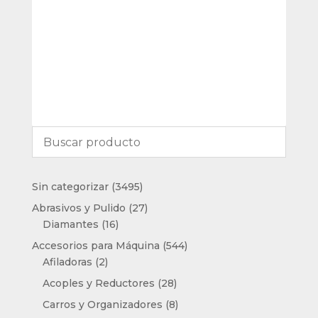
3495
Sin categorizar
3495
productos
27
Abrasivos y Pulido
27
16
productos
Diamantes
16
productos
544
Accesorios para Máquina
544
2
productos
Afiladoras
2
productos
28
Acoples y Reductores
28
productos
8
Carros y Organizadores
8