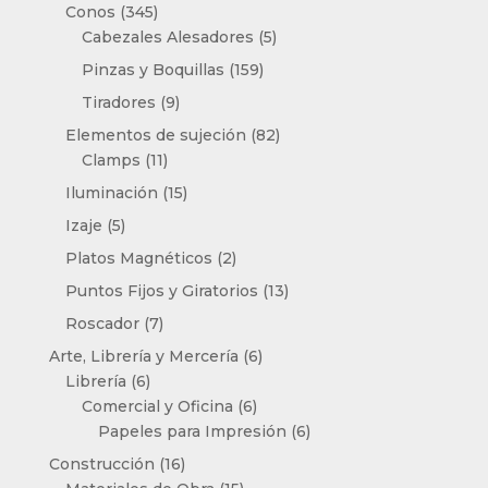
productos
345
Conos
345
productos
5
Cabezales Alesadores
5
productos
159
Pinzas y Boquillas
159
productos
9
Tiradores
9
productos
82
Elementos de sujeción
82
11
productos
Clamps
11
productos
15
Iluminación
15
productos
5
Izaje
5
productos
2
Platos Magnéticos
2
productos
13
Puntos Fijos y Giratorios
13
productos
7
Roscador
7
productos
6
Arte, Librería y Mercería
6
6
productos
Librería
6
productos
6
Comercial y Oficina
6
productos
6
Papeles para Impresión
6
productos
16
Construcción
16