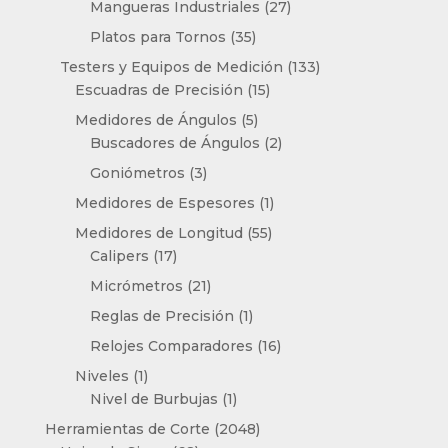
productos
27
Mangueras Industriales
27
productos
35
Platos para Tornos
35
productos
133
Testers y Equipos de Medición
133
15
productos
Escuadras de Precisión
15
productos
5
Medidores de Ángulos
5
productos
2
Buscadores de Ángulos
2
productos
3
Goniómetros
3
productos
1
Medidores de Espesores
1
producto
55
Medidores de Longitud
55
17
productos
Calipers
17
productos
21
Micrómetros
21
productos
1
Reglas de Precisión
1
producto
16
Relojes Comparadores
16
productos
1
Niveles
1
producto
1
Nivel de Burbujas
1
producto
2048
Herramientas de Corte
2048