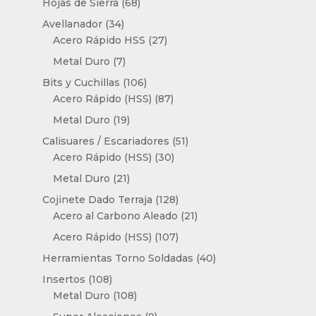
68
productos
Hojas de Sierra
68
productos
34
Avellanador
34
productos
27
Acero Rápido HSS
27
productos
7
Metal Duro
7
productos
106
Bits y Cuchillas
106
productos
87
Acero Rápido (HSS)
87
productos
19
Metal Duro
19
productos
51
Calisuares / Escariadores
51
30
productos
Acero Rápido (HSS)
30
productos
21
Metal Duro
21
productos
128
Cojinete Dado Terraja
128
productos
21
Acero al Carbono Aleado
21
productos
107
Acero Rápido (HSS)
107
productos
40
Herramientas Torno Soldadas
40
productos
108
Insertos
108
productos
108
Metal Duro
108
productos