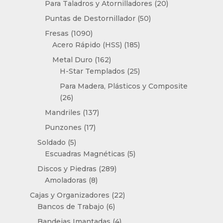
20
Para Taladros y Atornilladores
20
productos
50
Puntas de Destornillador
50
productos
1090
Fresas
1090
productos
185
Acero Rápido (HSS)
185
productos
162
Metal Duro
162
productos
25
H-Star Templados
25
productos
Para Madera, Plásticos y Composite
26
26
productos
137
Mandriles
137
productos
17
Punzones
17
productos
5
Soldado
5
productos
5
Escuadras Magnéticas
5
productos
289
Discos y Piedras
289
8
productos
Amoladoras
8
productos
22
Cajas y Organizadores
22
6
productos
Bancos de Trabajo
6
productos
4
Bandejas Imantadas
4