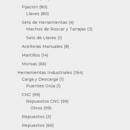
productos
80
Fijación
80
productos
80
Llaves
80
productos
4
Sets de Herramientas
4
productos
3
Machos de Roscar y Tarrajas
3
productos
1
Sets de Llaves
1
producto
8
Aceiteras Manuales
8
productos
14
Martillos
14
productos
66
Morsas
66
productos
164
Herramientas Industriales
164
1
productos
Carga y Descarga
1
1
producto
Puentes Grúa
1
producto
99
CNC
99
productos
99
Repuestos CNC
99
99
productos
Otros
99
productos
3
Repuestos
3
productos
66
Repuestos
66