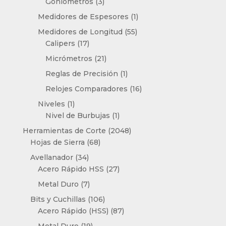
3
Goniómetros
3
productos
1
Medidores de Espesores
1
producto
55
Medidores de Longitud
55
17
productos
Calipers
17
productos
21
Micrómetros
21
productos
1
Reglas de Precisión
1
producto
16
Relojes Comparadores
16
productos
1
Niveles
1
producto
1
Nivel de Burbujas
1
producto
2048
Herramientas de Corte
2048
68
productos
Hojas de Sierra
68
productos
34
Avellanador
34
productos
27
Acero Rápido HSS
27
productos
7
Metal Duro
7
productos
106
Bits y Cuchillas
106
productos
87
Acero Rápido (HSS)
87
productos
19
Metal Duro
19