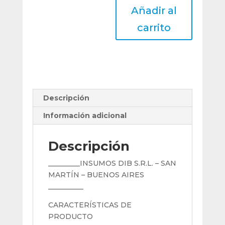
Añadir al
Corte
4
carrito
Mm
Torno
Tronzado
Y
Ranurado
Mgmn
Descripción
400
cantidad
Información adicional
Descripción
_________INSUMOS DIB S.R.L. – SAN
MARTÍN – BUENOS AIRES
__________
CARACTERÍSTICAS DE
PRODUCTO