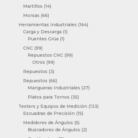
productos
14
Martillos
14
productos
66
Morsas
66
productos
164
Herramientas Industriales
164
1
productos
Carga y Descarga
1
1
producto
Puentes Grúa
1
producto
99
CNC
99
productos
99
Repuestos CNC
99
99
productos
Otros
99
productos
3
Repuestos
3
productos
66
Repuestos
66
productos
27
Mangueras Industriales
27
productos
35
Platos para Tornos
35
productos
133
Testers y Equipos de Medición
133
15
productos
Escuadras de Precisión
15
productos
5
Medidores de Ángulos
5
productos
2
Buscadores de Ángulos
2
productos