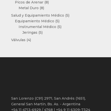
productos
8
Picos de Arenar
8
8
productos
Metal Duro
8
productos
5
Salud y Equipamiento Médico
5
5
productos
Equipamiento Médico
5
productos
5
Instrumental Médico
5
5
productos
Jeringas
5
productos
4
Válvulas
4
productos
San Lorenzo (C91) 2971, San Andrés (1651),
General San Martín, Bs. As. - Argentina
+54 11 4713-6929 / 4768 | +54 9 11 6309-7324