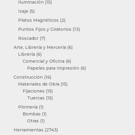
15
Iluminación
15
productos
5
Izaje
5
productos
2
Platos Magnéticos
2
productos
13
Puntos Fijos y Giratorios
13
productos
7
Roscador
7
productos
6
Arte, Librería y Mercería
6
6
productos
Librería
6
productos
6
Comercial y Oficina
6
productos
6
Papeles para Impresión
6
productos
16
Construcción
16
productos
15
Materiales de Obra
15
15
productos
Fijaciones
15
productos
15
Tuercas
15
productos
1
Plomería
1
producto
1
Bombas
1
1
producto
Otras
1
producto
2743
Herramientas
2743