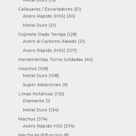
productos
51
Calisuares / Escariadores
51
30
productos
Acero Rápido (HSS)
30
productos
21
Metal Duro
21
productos
128
Cojinete Dado Terraja
128
productos
21
Acero al Carbono Aleado
21
productos
107
Acero Rápido (HSS)
107
productos
40
Herramientas Torno Soldadas
40
productos
108
Insertos
108
productos
108
Metal Duro
108
productos
9
Super Aleaciones
9
productos
135
Limas Rotativas
135
1
productos
Diamante
1
producto
134
Metal Duro
134
productos
374
Machos
374
productos
374
Acero Rápido HSS
374
productos
8
Mecha Multifunción
8