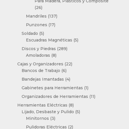
Para Madera, Plásticos y Composite
26
26
productos
137
Mandriles
137
productos
17
Punzones
17
productos
5
Soldado
5
productos
5
Escuadras Magnéticas
5
productos
289
Discos y Piedras
289
8
productos
Amoladoras
8
productos
22
Cajas y Organizadores
22
6
productos
Bancos de Trabajo
6
productos
4
Bandejas Imantadas
4
productos
1
Gabinetes para Herramientas
1
producto
11
Organizadores de Herramientas
11
productos
8
Herramientas Eléctricas
8
productos
5
Lijado, Desbaste y Pulido
5
3
productos
Minitornos
3
productos
2
Pulidoras Eléctricas
2