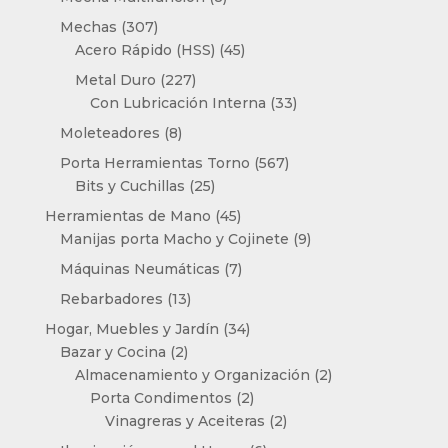
productos
307
Mechas
307
productos
45
Acero Rápido (HSS)
45
productos
227
Metal Duro
227
productos
33
Con Lubricación Interna
33
productos
8
Moleteadores
8
productos
567
Porta Herramientas Torno
567
25
productos
Bits y Cuchillas
25
productos
45
Herramientas de Mano
45
productos
9
Manijas porta Macho y Cojinete
9
productos
7
Máquinas Neumáticas
7
productos
13
Rebarbadores
13
productos
34
Hogar, Muebles y Jardín
34
2
productos
Bazar y Cocina
2
productos
2
Almacenamiento y Organización
2
2
productos
Porta Condimentos
2
productos
2
Vinagreras y Aceiteras
2
productos