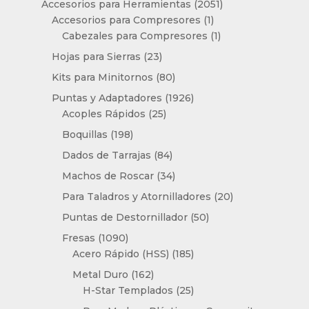
productos
2051
Accesorios para Herramientas
2051
1
productos
Accesorios para Compresores
1
producto
1
Cabezales para Compresores
1
producto
23
Hojas para Sierras
23
productos
80
Kits para Minitornos
80
productos
1926
Puntas y Adaptadores
1926
25
productos
Acoples Rápidos
25
productos
198
Boquillas
198
productos
84
Dados de Tarrajas
84
productos
34
Machos de Roscar
34
productos
20
Para Taladros y Atornilladores
20
productos
50
Puntas de Destornillador
50
productos
1090
Fresas
1090
productos
185
Acero Rápido (HSS)
185
productos
162
Metal Duro
162
productos
25
H-Star Templados
25
productos