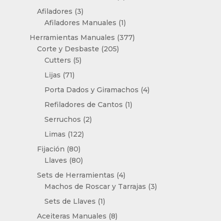
productos
3
Afiladores
3
productos
1
Afiladores Manuales
1
producto
377
Herramientas Manuales
377
205
productos
Corte y Desbaste
205
5
productos
Cutters
5
productos
71
Lijas
71
productos
4
Porta Dados y Giramachos
4
productos
1
Refiladores de Cantos
1
producto
2
Serruchos
2
productos
122
Limas
122
productos
80
Fijación
80
productos
80
Llaves
80
productos
4
Sets de Herramientas
4
productos
3
Machos de Roscar y Tarrajas
3
productos
1
Sets de Llaves
1
producto
8
Aceiteras Manuales
8