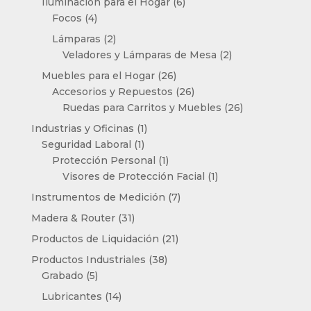
6
Iluminación para el Hogar
6
4
productos
Focos
4
productos
2
Lámparas
2
productos
2
Veladores y Lámparas de Mesa
2
productos
26
Muebles para el Hogar
26
productos
26
Accesorios y Repuestos
26
productos
26
Ruedas para Carritos y Muebles
26
productos
1
Industrias y Oficinas
1
1
producto
Seguridad Laboral
1
producto
1
Protección Personal
1
producto
1
Visores de Protección Facial
1
producto
7
Instrumentos de Medición
7
productos
31
Madera & Router
31
productos
21
Productos de Liquidación
21
productos
38
Productos Industriales
38
5
productos
Grabado
5
productos
14
Lubricantes
14