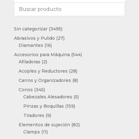
3495
Sin categorizar
3495
productos
27
Abrasivos y Pulido
27
16
productos
Diamantes
16
productos
544
Accesorios para Máquina
544
2
productos
Afiladoras
2
productos
28
Acoples y Reductores
28
productos
8
Carros y Organizadores
8
productos
345
Conos
345
productos
5
Cabezales Alesadores
5
productos
159
Pinzas y Boquillas
159
productos
9
Tiradores
9
productos
82
Elementos de sujeción
82
11
productos
Clamps
11
productos