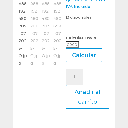
IVA Incluido
13 disponibles
Calcular Envio
Calcular
Envio
Calcular
Lima
Diamantada
Forma
Añadir al
Paralela
Largo
carrito
140
Mm
cantidad