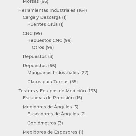
66
Morsas
66
productos
164
Herramientas Industriales
164
1
productos
Carga y Descarga
1
1
producto
Puentes Grúa
1
producto
99
CNC
99
productos
99
Repuestos CNC
99
99
productos
Otros
99
productos
3
Repuestos
3
productos
66
Repuestos
66
productos
27
Mangueras Industriales
27
productos
35
Platos para Tornos
35
productos
133
Testers y Equipos de Medición
133
15
productos
Escuadras de Precisión
15
productos
5
Medidores de Ángulos
5
productos
2
Buscadores de Ángulos
2
productos
3
Goniómetros
3
productos
1
Medidores de Espesores
1