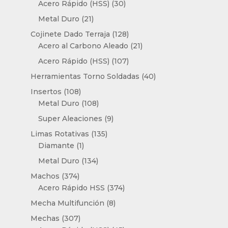
30
productos
Acero Rápido (HSS)
30
productos
21
Metal Duro
21
productos
128
Cojinete Dado Terraja
128
productos
21
Acero al Carbono Aleado
21
productos
107
Acero Rápido (HSS)
107
productos
40
Herramientas Torno Soldadas
40
productos
108
Insertos
108
productos
108
Metal Duro
108
productos
9
Super Aleaciones
9
productos
135
Limas Rotativas
135
1
productos
Diamante
1
producto
134
Metal Duro
134
productos
374
Machos
374
productos
374
Acero Rápido HSS
374
productos
8
Mecha Multifunción
8
productos
307
Mechas
307