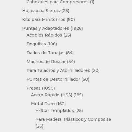
producto
1
Cabezales para Compresores
1
producto
23
Hojas para Sierras
23
productos
80
Kits para Minitornos
80
productos
1926
Puntas y Adaptadores
1926
25
productos
Acoples Rápidos
25
productos
198
Boquillas
198
productos
84
Dados de Tarrajas
84
productos
34
Machos de Roscar
34
productos
20
Para Taladros y Atornilladores
20
productos
50
Puntas de Destornillador
50
productos
1090
Fresas
1090
productos
185
Acero Rápido (HSS)
185
productos
162
Metal Duro
162
productos
25
H-Star Templados
25
productos
Para Madera, Plásticos y Composite
26
26