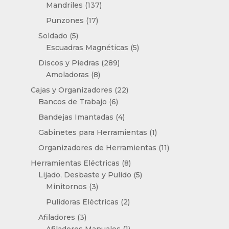
productos
137
Mandriles
137
productos
17
Punzones
17
productos
5
Soldado
5
productos
5
Escuadras Magnéticas
5
productos
289
Discos y Piedras
289
8
productos
Amoladoras
8
productos
22
Cajas y Organizadores
22
6
productos
Bancos de Trabajo
6
productos
4
Bandejas Imantadas
4
productos
1
Gabinetes para Herramientas
1
producto
11
Organizadores de Herramientas
11
productos
8
Herramientas Eléctricas
8
productos
5
Lijado, Desbaste y Pulido
5
3
productos
Minitornos
3
productos
2
Pulidoras Eléctricas
2
productos
3
Afiladores
3
productos
1
Afiladores Manuales
1