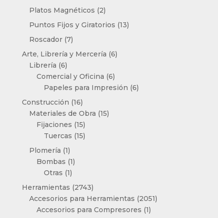
productos
2
Platos Magnéticos
2
productos
13
Puntos Fijos y Giratorios
13
productos
7
Roscador
7
productos
6
Arte, Librería y Mercería
6
6
productos
Librería
6
productos
6
Comercial y Oficina
6
productos
6
Papeles para Impresión
6
productos
16
Construcción
16
productos
15
Materiales de Obra
15
15
productos
Fijaciones
15
productos
15
Tuercas
15
productos
1
Plomería
1
producto
1
Bombas
1
1
producto
Otras
1
producto
2743
Herramientas
2743
productos
2051
Accesorios para Herramientas
2051
1
productos
Accesorios para Compresores
1