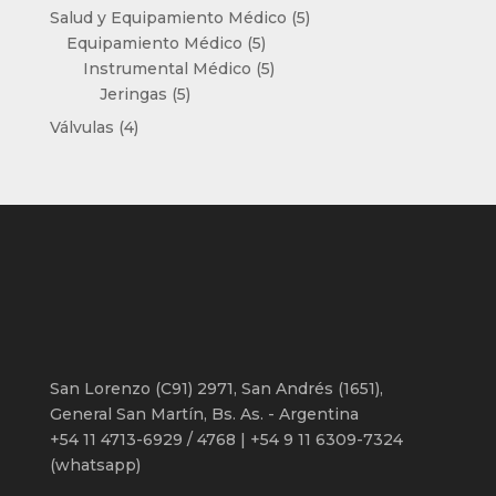
productos
5
Salud y Equipamiento Médico
5
5
productos
Equipamiento Médico
5
productos
5
Instrumental Médico
5
5
productos
Jeringas
5
productos
4
Válvulas
4
productos
San Lorenzo (C91) 2971, San Andrés (1651),
General San Martín, Bs. As. - Argentina
+54 11 4713-6929 / 4768 | +54 9 11 6309-7324
(whatsapp)