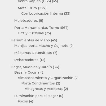
productos
45
Acero Rápido (HSS)
45
productos
227
Metal Duro
227
productos
33
Con Lubricación Interna
33
productos
8
Moleteadores
8
productos
567
Porta Herramientas Torno
567
25
productos
Bits y Cuchillas
25
productos
45
Herramientas de Mano
45
productos
9
Manijas porta Macho y Cojinete
9
productos
7
Máquinas Neumáticas
7
productos
13
Rebarbadores
13
productos
34
Hogar, Muebles y Jardín
34
2
productos
Bazar y Cocina
2
productos
2
Almacenamiento y Organización
2
2
productos
Porta Condimentos
2
productos
2
Vinagreras y Aceiteras
2
productos
6
Iluminación para el Hogar
6
4
productos
Focos
4