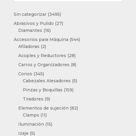
3495
Sin categorizar
3495
productos
27
Abrasivos y Pulido
27
16
productos
Diamantes
16
productos
544
Accesorios para Máquina
544
2
productos
Afiladoras
2
productos
28
Acoples y Reductores
28
productos
8
Carros y Organizadores
8
productos
345
Conos
345
productos
5
Cabezales Alesadores
5
productos
159
Pinzas y Boquillas
159
productos
9
Tiradores
9
productos
82
Elementos de sujeción
82
11
productos
Clamps
11
productos
15
Iluminación
15
productos
5
Izaje
5