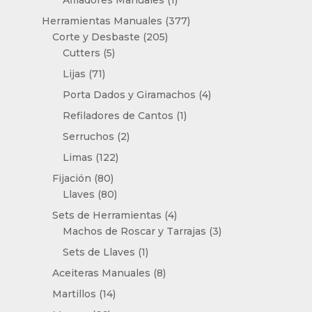
producto
377
Herramientas Manuales
377
205
productos
Corte y Desbaste
205
5
productos
Cutters
5
productos
71
Lijas
71
productos
4
Porta Dados y Giramachos
4
productos
1
Refiladores de Cantos
1
producto
2
Serruchos
2
productos
122
Limas
122
productos
80
Fijación
80
productos
80
Llaves
80
productos
4
Sets de Herramientas
4
productos
3
Machos de Roscar y Tarrajas
3
productos
1
Sets de Llaves
1
producto
8
Aceiteras Manuales
8
productos
14
Martillos
14
productos