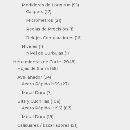
producto
55
Medidores de Longitud
55
17
productos
Calipers
17
productos
21
Micrómetros
21
productos
1
Reglas de Precisión
1
producto
16
Relojes Comparadores
16
productos
1
Niveles
1
producto
1
Nivel de Burbujas
1
producto
2048
Herramientas de Corte
2048
68
productos
Hojas de Sierra
68
productos
34
Avellanador
34
productos
27
Acero Rápido HSS
27
productos
7
Metal Duro
7
productos
106
Bits y Cuchillas
106
productos
87
Acero Rápido (HSS)
87
productos
19
Metal Duro
19
productos
51
Calisuares / Escariadores
51