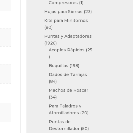
1
Compresores
1
producto
23
Hojas para Sierras
23
productos
Kits para Minitornos
80
80
productos
Puntas y Adaptadores
1926
1926
productos
Acoples Rápidos
25
25
productos
198
Boquillas
198
productos
Dados de Tarrajas
84
84
productos
Machos de Roscar
34
34
productos
Para Taladros y
20
Atornilladores
20
productos
Puntas de
50
Destornillador
50