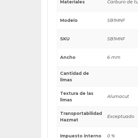
Materiales
Carburo de t
Modelo
SB1MNF
SKU
SB1MNF
Ancho
6 mm
Cantidad de
limas
Textura de las
Alumacut
limas
Transportabilidad
Exceptuado
Hazmat
Impuesto interno
0 %