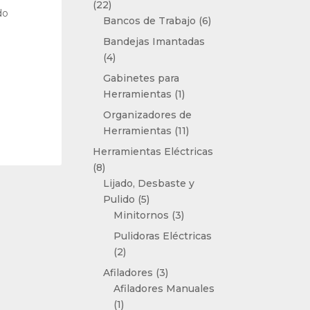
22
22
do
productos
6
Bancos de Trabajo
6
productos
Bandejas Imantadas
4
4
productos
Gabinetes para
1
Herramientas
1
producto
Organizadores de
11
Herramientas
11
productos
Herramientas Eléctricas
8
8
productos
Lijado, Desbaste y
5
Pulido
5
productos
3
Minitornos
3
productos
Pulidoras Eléctricas
2
2
productos
3
Afiladores
3
productos
Afiladores Manuales
1
1