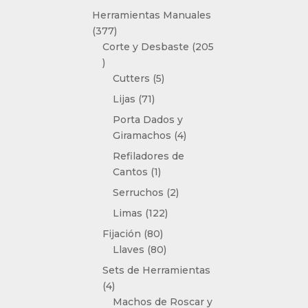
producto
Herramientas Manuales
377
377
productos
Corte y Desbaste
205
205
productos
5
Cutters
5
productos
71
Lijas
71
productos
Porta Dados y
4
Giramachos
4
productos
Refiladores de
1
Cantos
1
producto
2
Serruchos
2
productos
122
Limas
122
productos
80
Fijación
80
productos
80
Llaves
80
productos
Sets de Herramientas
4
4
productos
Machos de Roscar y