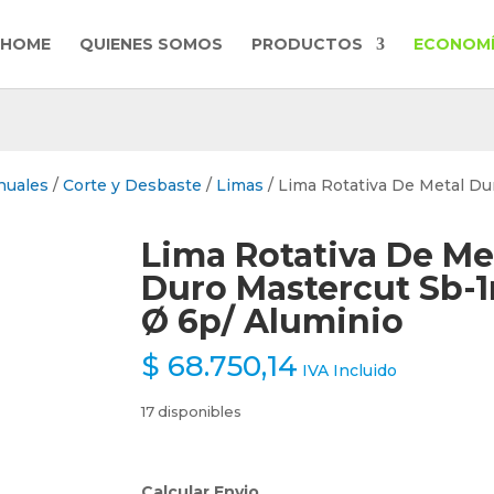
HOME
QUIENES SOMOS
PRODUCTOS
ECONOMÍ
nuales
/
Corte y Desbaste
/
Limas
/ Lima Rotativa De Metal Du
Lima Rotativa De Me
Duro Mastercut Sb-
Ø 6p/ Aluminio
$
68.750,14
IVA Incluido
17 disponibles
Calcular Envio