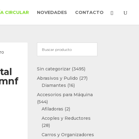
A CIRCULAR
NOVEDADES
CONTACTO
ro
3495
tal
Sin categorizar
3495
productos
27
1mnf
Abrasivos y Pulido
27
16
productos
Diamantes
16
productos
Accesorios para Máquina
544
544
productos
2
Afiladoras
2
productos
Acoples y Reductores
28
28
productos
Carros y Organizadores