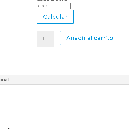
Calcular
Envio
Calcular
Lima
Añadir al carrito
Rotativa
De
Metal
Duro
Mastercut
Sb-
onal
1mnf
Ø
6p/
Aluminio
cantidad