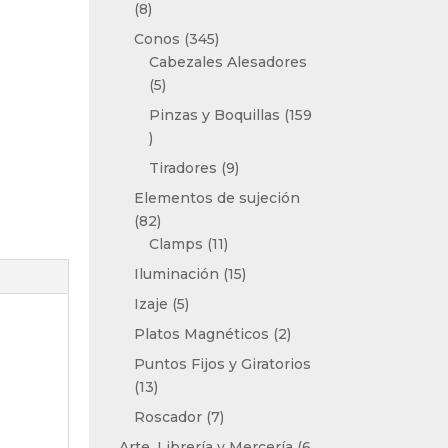
8
8
productos
345
Conos
345
productos
Cabezales Alesadores
5
5
productos
Pinzas y Boquillas
159
159
productos
9
Tiradores
9
productos
Elementos de sujeción
82
82
productos
11
Clamps
11
productos
15
Iluminación
15
productos
5
Izaje
5
productos
2
Platos Magnéticos
2
productos
Puntos Fijos y Giratorios
13
13
productos
7
Roscador
7
productos
Arte, Librería y Mercería
6