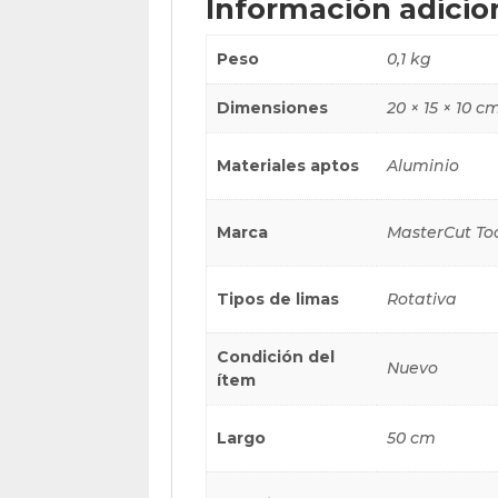
Información adicio
Peso
0,1 kg
Dimensiones
20 × 15 × 10 c
Materiales aptos
Aluminio
Marca
MasterCut To
Tipos de limas
Rotativa
Condición del
Nuevo
ítem
Largo
50 cm