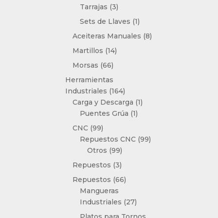
3
Tarrajas
3
productos
1
Sets de Llaves
1
producto
8
Aceiteras Manuales
8
productos
14
Martillos
14
productos
66
Morsas
66
productos
Herramientas
164
Industriales
164
productos
1
Carga y Descarga
1
1
producto
Puentes Grúa
1
producto
99
CNC
99
productos
99
Repuestos CNC
99
99
productos
Otros
99
productos
3
Repuestos
3
productos
66
Repuestos
66
productos
Mangueras
27
Industriales
27
productos
Platos para Tornos