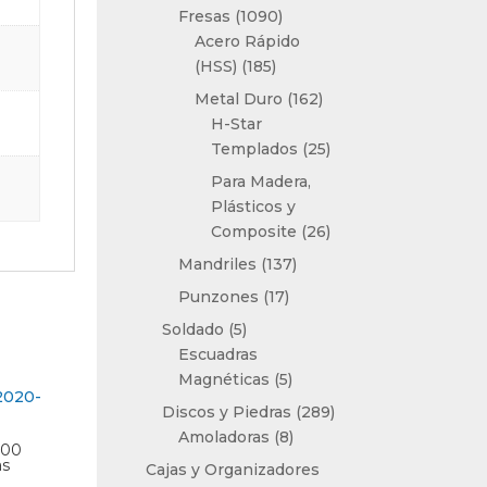
productos
1090
Fresas
1090
productos
Acero Rápido
185
(HSS)
185
productos
162
Metal Duro
162
productos
H-Star
25
Templados
25
productos
Para Madera,
Plásticos y
26
Composite
26
productos
137
Mandriles
137
productos
17
Punzones
17
productos
5
Soldado
5
productos
Escuadras
5
Magnéticas
5
productos
289
Discos y Piedras
289
8
productos
Amoladoras
8
,00
productos
as
Cajas y Organizadores