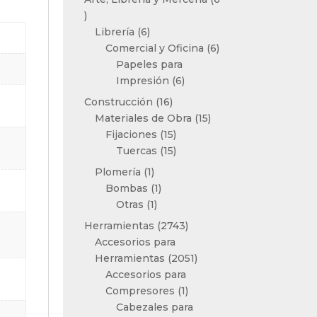
6
productos
6
Librería
6
productos
6
Comercial y Oficina
6
productos
Papeles para
6
Impresión
6
productos
16
Construcción
16
productos
15
Materiales de Obra
15
15
productos
Fijaciones
15
productos
15
Tuercas
15
productos
1
Plomería
1
producto
1
Bombas
1
1
producto
Otras
1
producto
2743
Herramientas
2743
productos
Accesorios para
2051
Herramientas
2051
productos
Accesorios para
1
Compresores
1
producto
Cabezales para