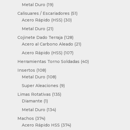
productos
19
Metal Duro
19
productos
51
Calisuares / Escariadores
51
30
productos
Acero Rápido (HSS)
30
productos
21
Metal Duro
21
productos
128
Cojinete Dado Terraja
128
productos
21
Acero al Carbono Aleado
21
productos
107
Acero Rápido (HSS)
107
productos
40
Herramientas Torno Soldadas
40
productos
108
Insertos
108
productos
108
Metal Duro
108
productos
9
Super Aleaciones
9
productos
135
Limas Rotativas
135
1
productos
Diamante
1
producto
134
Metal Duro
134
productos
374
Machos
374
productos
374
Acero Rápido HSS
374