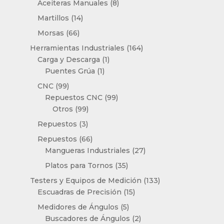
8
Aceiteras Manuales
8
productos
14
Martillos
14
productos
66
Morsas
66
productos
164
Herramientas Industriales
164
1
productos
Carga y Descarga
1
1
producto
Puentes Grúa
1
producto
99
CNC
99
productos
99
Repuestos CNC
99
99
productos
Otros
99
productos
3
Repuestos
3
productos
66
Repuestos
66
productos
27
Mangueras Industriales
27
productos
35
Platos para Tornos
35
productos
133
Testers y Equipos de Medición
133
15
productos
Escuadras de Precisión
15
productos
5
Medidores de Ángulos
5
productos
2
Buscadores de Ángulos
2