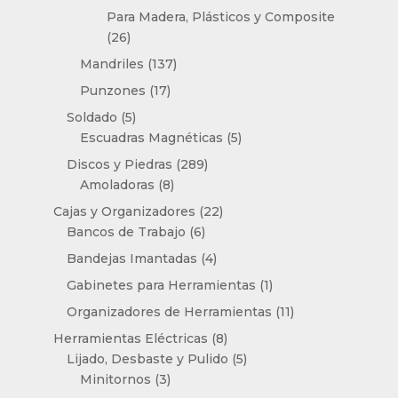
productos
Para Madera, Plásticos y Composite
26
26
productos
137
Mandriles
137
productos
17
Punzones
17
productos
5
Soldado
5
productos
5
Escuadras Magnéticas
5
productos
289
Discos y Piedras
289
8
productos
Amoladoras
8
productos
22
Cajas y Organizadores
22
6
productos
Bancos de Trabajo
6
productos
4
Bandejas Imantadas
4
productos
1
Gabinetes para Herramientas
1
producto
11
Organizadores de Herramientas
11
productos
8
Herramientas Eléctricas
8
productos
5
Lijado, Desbaste y Pulido
5
3
productos
Minitornos
3