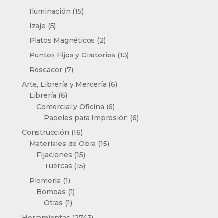
productos
15
Iluminación
15
productos
5
Izaje
5
productos
2
Platos Magnéticos
2
productos
13
Puntos Fijos y Giratorios
13
productos
7
Roscador
7
productos
6
Arte, Librería y Mercería
6
6
productos
Librería
6
productos
6
Comercial y Oficina
6
productos
6
Papeles para Impresión
6
productos
16
Construcción
16
productos
15
Materiales de Obra
15
15
productos
Fijaciones
15
productos
15
Tuercas
15
productos
1
Plomería
1
producto
1
Bombas
1
1
producto
Otras
1
producto
2743
Herramientas
2743