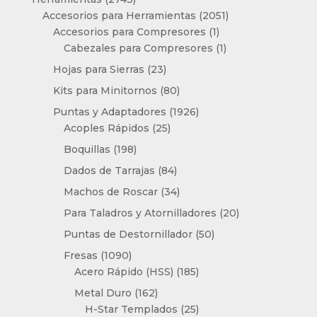
productos
2051
Accesorios para Herramientas
2051
1
productos
Accesorios para Compresores
1
producto
1
Cabezales para Compresores
1
producto
23
Hojas para Sierras
23
productos
80
Kits para Minitornos
80
productos
1926
Puntas y Adaptadores
1926
25
productos
Acoples Rápidos
25
productos
198
Boquillas
198
productos
84
Dados de Tarrajas
84
productos
34
Machos de Roscar
34
productos
20
Para Taladros y Atornilladores
20
productos
50
Puntas de Destornillador
50
productos
1090
Fresas
1090
productos
185
Acero Rápido (HSS)
185
productos
162
Metal Duro
162
productos
25
H-Star Templados
25