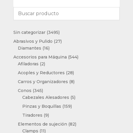
3495
Sin categorizar
3495
productos
27
Abrasivos y Pulido
27
16
productos
Diamantes
16
productos
544
Accesorios para Máquina
544
2
productos
Afiladoras
2
productos
28
Acoples y Reductores
28
productos
8
Carros y Organizadores
8
productos
345
Conos
345
productos
5
Cabezales Alesadores
5
productos
159
Pinzas y Boquillas
159
productos
9
Tiradores
9
productos
82
Elementos de sujeción
82
11
productos
Clamps
11