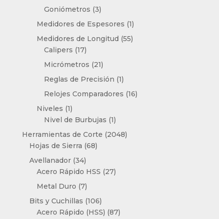
productos
3
Goniómetros
3
productos
1
Medidores de Espesores
1
producto
55
Medidores de Longitud
55
17
productos
Calipers
17
productos
21
Micrómetros
21
productos
1
Reglas de Precisión
1
producto
16
Relojes Comparadores
16
productos
1
Niveles
1
producto
1
Nivel de Burbujas
1
producto
2048
Herramientas de Corte
2048
68
productos
Hojas de Sierra
68
productos
34
Avellanador
34
productos
27
Acero Rápido HSS
27
productos
7
Metal Duro
7
productos
106
Bits y Cuchillas
106
productos
87
Acero Rápido (HSS)
87