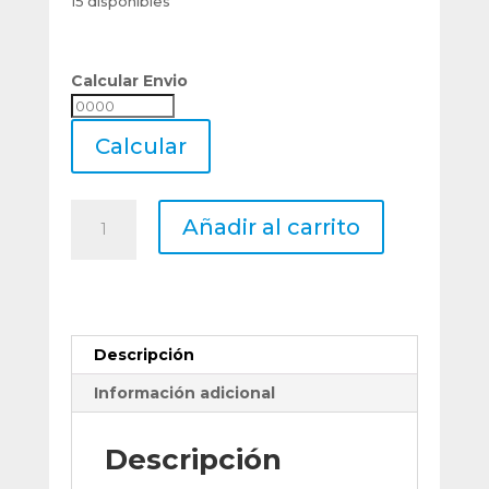
15 disponibles
Calcular Envio
Calcular
Envio
Calcular
Lima
Añadir al carrito
Rotativa
De
Metal
Duro
Mastercut
Descripción
Sc-
1m
Información adicional
Ø
6
Descripción
Serie
Larga