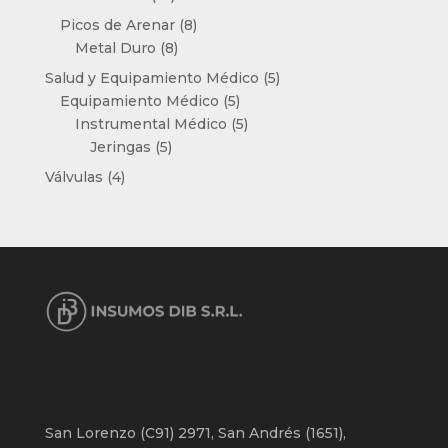
productos
8
Picos de Arenar
8
8
productos
Metal Duro
8
productos
5
Salud y Equipamiento Médico
5
5
productos
Equipamiento Médico
5
productos
5
Instrumental Médico
5
5
productos
Jeringas
5
productos
4
Válvulas
4
productos
San Lorenzo (C91) 2971, San Andrés (1651),