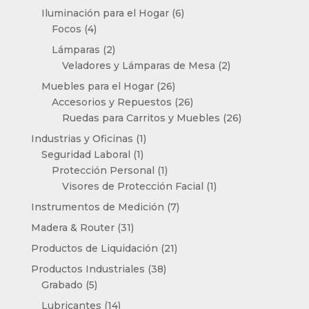
productos
6
Iluminación para el Hogar
6
4
productos
Focos
4
productos
2
Lámparas
2
productos
2
Veladores y Lámparas de Mesa
2
productos
26
Muebles para el Hogar
26
productos
26
Accesorios y Repuestos
26
productos
26
Ruedas para Carritos y Muebles
26
productos
1
Industrias y Oficinas
1
1
producto
Seguridad Laboral
1
producto
1
Protección Personal
1
producto
1
Visores de Protección Facial
1
producto
7
Instrumentos de Medición
7
productos
31
Madera & Router
31
productos
21
Productos de Liquidación
21
productos
38
Productos Industriales
38
5
productos
Grabado
5
productos
14
Lubricantes
14