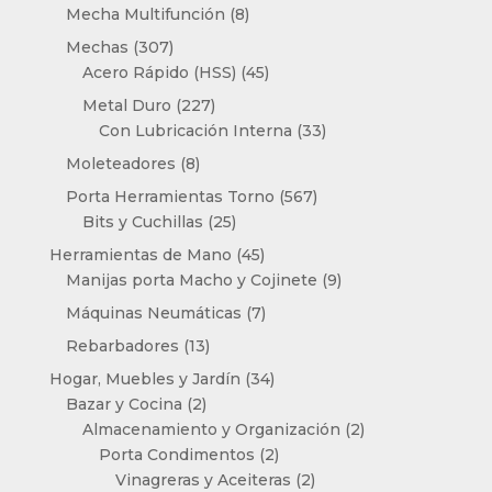
productos
8
Mecha Multifunción
8
productos
307
Mechas
307
productos
45
Acero Rápido (HSS)
45
productos
227
Metal Duro
227
productos
33
Con Lubricación Interna
33
productos
8
Moleteadores
8
productos
567
Porta Herramientas Torno
567
25
productos
Bits y Cuchillas
25
productos
45
Herramientas de Mano
45
productos
9
Manijas porta Macho y Cojinete
9
productos
7
Máquinas Neumáticas
7
productos
13
Rebarbadores
13
productos
34
Hogar, Muebles y Jardín
34
2
productos
Bazar y Cocina
2
productos
2
Almacenamiento y Organización
2
2
productos
Porta Condimentos
2
productos
2
Vinagreras y Aceiteras
2