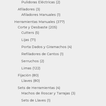
productos
2
Pulidoras Eléctricas
2
productos
3
Afiladores
3
productos
1
Afiladores Manuales
1
producto
377
Herramientas Manuales
377
205
productos
Corte y Desbaste
205
5
productos
Cutters
5
productos
71
Lijas
71
productos
4
Porta Dados y Giramachos
4
productos
1
Refiladores de Cantos
1
producto
2
Serruchos
2
productos
122
Limas
122
productos
80
Fijación
80
productos
80
Llaves
80
productos
4
Sets de Herramientas
4
productos
3
Machos de Roscar y Tarrajas
3
productos
1
Sets de Llaves
1
producto