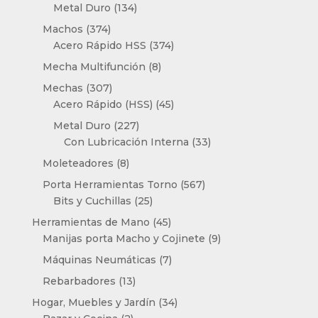
producto
134
Metal Duro
134
productos
374
Machos
374
productos
374
Acero Rápido HSS
374
productos
8
Mecha Multifunción
8
productos
307
Mechas
307
productos
45
Acero Rápido (HSS)
45
productos
227
Metal Duro
227
productos
33
Con Lubricación Interna
33
productos
8
Moleteadores
8
productos
567
Porta Herramientas Torno
567
25
productos
Bits y Cuchillas
25
productos
45
Herramientas de Mano
45
productos
9
Manijas porta Macho y Cojinete
9
productos
7
Máquinas Neumáticas
7
productos
13
Rebarbadores
13
productos
34
Hogar, Muebles y Jardín
34
2
productos