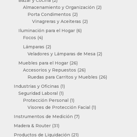
Bazar y Cocina
2
productos
2
Almacenamiento y Organización
2
2
productos
Porta Condimentos
2
productos
2
Vinagreras y Aceiteras
2
productos
6
Iluminación para el Hogar
6
4
productos
Focos
4
productos
2
Lámparas
2
productos
2
Veladores y Lámparas de Mesa
2
productos
26
Muebles para el Hogar
26
productos
26
Accesorios y Repuestos
26
productos
26
Ruedas para Carritos y Muebles
26
productos
1
Industrias y Oficinas
1
1
producto
Seguridad Laboral
1
producto
1
Protección Personal
1
producto
1
Visores de Protección Facial
1
producto
7
Instrumentos de Medición
7
productos
31
Madera & Router
31
productos
21
Productos de Liquidación
21