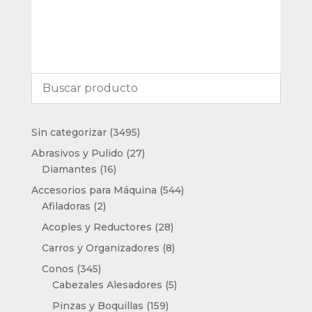
3495
Sin categorizar
3495
productos
27
Abrasivos y Pulido
27
16
productos
Diamantes
16
productos
544
Accesorios para Máquina
544
2
productos
Afiladoras
2
productos
28
Acoples y Reductores
28
productos
8
Carros y Organizadores
8
productos
345
Conos
345
productos
5
Cabezales Alesadores
5
productos
159
Pinzas y Boquillas
159