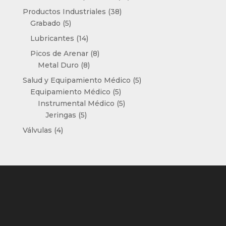
productos
38
Productos Industriales
38
5
productos
Grabado
5
productos
14
Lubricantes
14
productos
8
Picos de Arenar
8
8
productos
Metal Duro
8
productos
5
Salud y Equipamiento Médico
5
5
productos
Equipamiento Médico
5
productos
5
Instrumental Médico
5
5
productos
Jeringas
5
productos
4
Válvulas
4
productos