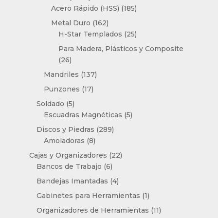
productos
185
Acero Rápido (HSS)
185
productos
162
Metal Duro
162
productos
25
H-Star Templados
25
productos
Para Madera, Plásticos y Composite
26
26
productos
137
Mandriles
137
productos
17
Punzones
17
productos
5
Soldado
5
productos
5
Escuadras Magnéticas
5
productos
289
Discos y Piedras
289
8
productos
Amoladoras
8
productos
22
Cajas y Organizadores
22
6
productos
Bancos de Trabajo
6
productos
4
Bandejas Imantadas
4
productos
1
Gabinetes para Herramientas
1
producto
11
Organizadores de Herramientas
11