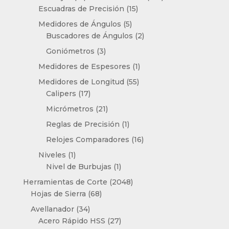
15
productos
Escuadras de Precisión
15
productos
5
Medidores de Ángulos
5
productos
2
Buscadores de Ángulos
2
productos
3
Goniómetros
3
productos
1
Medidores de Espesores
1
producto
55
Medidores de Longitud
55
17
productos
Calipers
17
productos
21
Micrómetros
21
productos
1
Reglas de Precisión
1
producto
16
Relojes Comparadores
16
productos
1
Niveles
1
producto
1
Nivel de Burbujas
1
producto
2048
Herramientas de Corte
2048
68
productos
Hojas de Sierra
68
productos
34
Avellanador
34
productos
27
Acero Rápido HSS
27