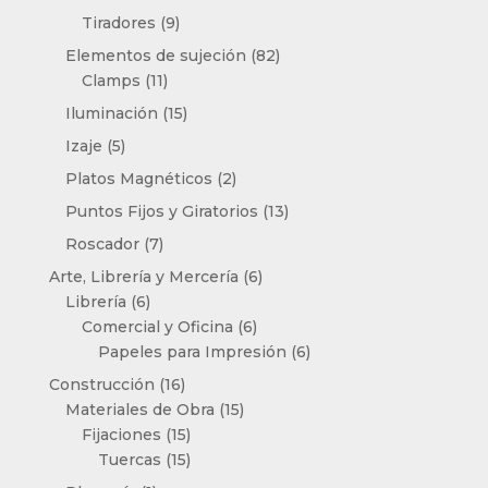
productos
9
Tiradores
9
productos
82
Elementos de sujeción
82
11
productos
Clamps
11
productos
15
Iluminación
15
productos
5
Izaje
5
productos
2
Platos Magnéticos
2
productos
13
Puntos Fijos y Giratorios
13
productos
7
Roscador
7
productos
6
Arte, Librería y Mercería
6
6
productos
Librería
6
productos
6
Comercial y Oficina
6
productos
6
Papeles para Impresión
6
productos
16
Construcción
16
productos
15
Materiales de Obra
15
15
productos
Fijaciones
15
productos
15
Tuercas
15
productos