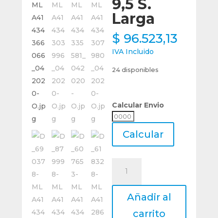
9,5 S.
Larga
$
96.523,13
IVA Incluido
24 disponibles
Calcular Envio
Calcular
Envio
Calcular
Lima
Rotativa
De
Añadir al
Metal
Duro
carrito