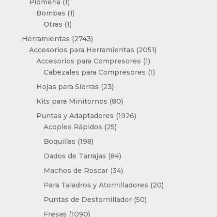
1
Plomería
1
producto
1
Bombas
1
1
producto
Otras
1
producto
2743
Herramientas
2743
productos
2051
Accesorios para Herramientas
2051
1
productos
Accesorios para Compresores
1
producto
1
Cabezales para Compresores
1
producto
23
Hojas para Sierras
23
productos
80
Kits para Minitornos
80
productos
1926
Puntas y Adaptadores
1926
25
productos
Acoples Rápidos
25
productos
198
Boquillas
198
productos
84
Dados de Tarrajas
84
productos
34
Machos de Roscar
34
productos
20
Para Taladros y Atornilladores
20
productos
50
Puntas de Destornillador
50
productos
1090
Fresas
1090