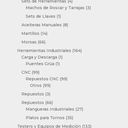
4
Sets de Herramientas
4
productos
3
Machos de Roscar y Tarrajas
3
productos
1
Sets de Llaves
1
producto
8
Aceiteras Manuales
8
productos
14
Martillos
14
productos
66
Morsas
66
productos
164
Herramientas Industriales
164
1
productos
Carga y Descarga
1
1
producto
Puentes Grúa
1
producto
99
CNC
99
productos
99
Repuestos CNC
99
99
productos
Otros
99
productos
3
Repuestos
3
productos
66
Repuestos
66
productos
27
Mangueras Industriales
27
productos
35
Platos para Tornos
35
productos
133
Testers y Equipos de Medición
133