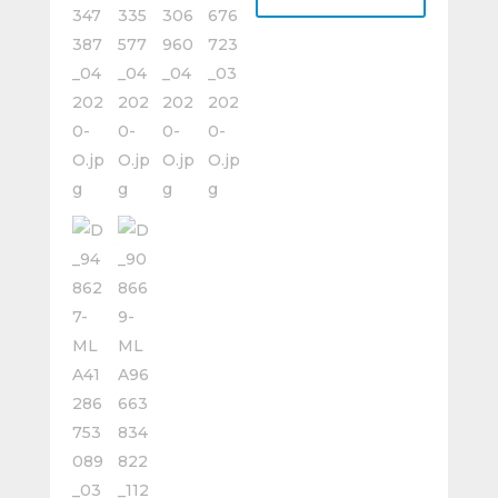
Mastercut
Sc-
3m
Ø
9,5
S.
Larga
cantidad