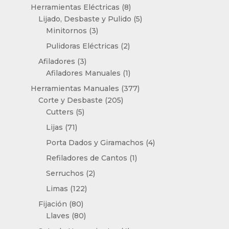
productos
8
Herramientas Eléctricas
8
productos
5
Lijado, Desbaste y Pulido
5
3
productos
Minitornos
3
productos
2
Pulidoras Eléctricas
2
productos
3
Afiladores
3
productos
1
Afiladores Manuales
1
producto
377
Herramientas Manuales
377
205
productos
Corte y Desbaste
205
5
productos
Cutters
5
productos
71
Lijas
71
productos
4
Porta Dados y Giramachos
4
productos
1
Refiladores de Cantos
1
producto
2
Serruchos
2
productos
122
Limas
122
productos
80
Fijación
80
productos
80
Llaves
80
productos