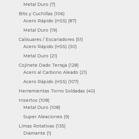
productos
7
Metal Duro
7
productos
106
Bits y Cuchillas
106
productos
87
Acero Rápido (HSS)
87
productos
19
Metal Duro
19
productos
51
Calisuares / Escariadores
51
30
productos
Acero Rápido (HSS)
30
productos
21
Metal Duro
21
productos
128
Cojinete Dado Terraja
128
productos
21
Acero al Carbono Aleado
21
productos
107
Acero Rápido (HSS)
107
productos
40
Herramientas Torno Soldadas
40
productos
108
Insertos
108
productos
108
Metal Duro
108
productos
9
Super Aleaciones
9
productos
135
Limas Rotativas
135
1
productos
Diamante
1