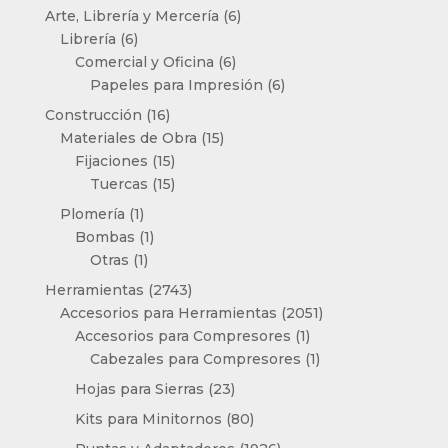
productos
6
Arte, Librería y Mercería
6
6
productos
Librería
6
productos
6
Comercial y Oficina
6
productos
6
Papeles para Impresión
6
productos
16
Construcción
16
productos
15
Materiales de Obra
15
15
productos
Fijaciones
15
productos
15
Tuercas
15
productos
1
Plomería
1
producto
1
Bombas
1
1
producto
Otras
1
producto
2743
Herramientas
2743
productos
2051
Accesorios para Herramientas
2051
1
productos
Accesorios para Compresores
1
producto
1
Cabezales para Compresores
1
producto
23
Hojas para Sierras
23
productos
80
Kits para Minitornos
80
productos
1926