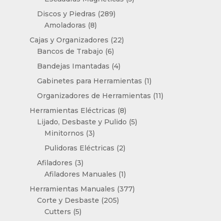
productos
289
Discos y Piedras
289
8
productos
Amoladoras
8
productos
22
Cajas y Organizadores
22
6
productos
Bancos de Trabajo
6
productos
4
Bandejas Imantadas
4
productos
1
Gabinetes para Herramientas
1
producto
11
Organizadores de Herramientas
11
productos
8
Herramientas Eléctricas
8
productos
5
Lijado, Desbaste y Pulido
5
3
productos
Minitornos
3
productos
2
Pulidoras Eléctricas
2
productos
3
Afiladores
3
productos
1
Afiladores Manuales
1
producto
377
Herramientas Manuales
377
205
productos
Corte y Desbaste
205
5
productos
Cutters
5