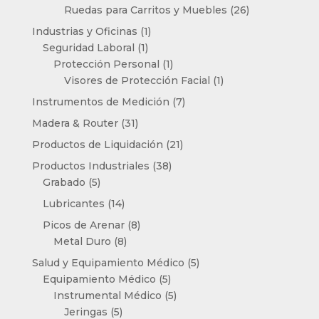
productos
26
Ruedas para Carritos y Muebles
26
productos
1
Industrias y Oficinas
1
1
producto
Seguridad Laboral
1
producto
1
Protección Personal
1
producto
1
Visores de Protección Facial
1
producto
7
Instrumentos de Medición
7
productos
31
Madera & Router
31
productos
21
Productos de Liquidación
21
productos
38
Productos Industriales
38
5
productos
Grabado
5
productos
14
Lubricantes
14
productos
8
Picos de Arenar
8
8
productos
Metal Duro
8
productos
5
Salud y Equipamiento Médico
5
5
productos
Equipamiento Médico
5
productos
5
Instrumental Médico
5
5
productos
Jeringas
5