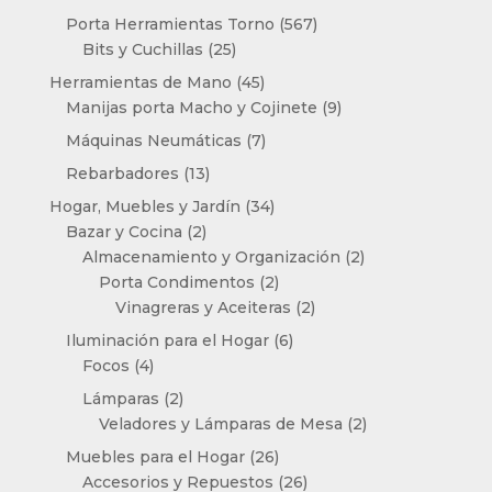
productos
567
Porta Herramientas Torno
567
25
productos
Bits y Cuchillas
25
productos
45
Herramientas de Mano
45
productos
9
Manijas porta Macho y Cojinete
9
productos
7
Máquinas Neumáticas
7
productos
13
Rebarbadores
13
productos
34
Hogar, Muebles y Jardín
34
2
productos
Bazar y Cocina
2
productos
2
Almacenamiento y Organización
2
2
productos
Porta Condimentos
2
productos
2
Vinagreras y Aceiteras
2
productos
6
Iluminación para el Hogar
6
4
productos
Focos
4
productos
2
Lámparas
2
productos
2
Veladores y Lámparas de Mesa
2
productos
26
Muebles para el Hogar
26
productos
26
Accesorios y Repuestos
26