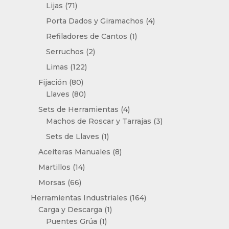
productos
71
Lijas
71
productos
4
Porta Dados y Giramachos
4
productos
1
Refiladores de Cantos
1
producto
2
Serruchos
2
productos
122
Limas
122
productos
80
Fijación
80
productos
80
Llaves
80
productos
4
Sets de Herramientas
4
productos
3
Machos de Roscar y Tarrajas
3
productos
1
Sets de Llaves
1
producto
8
Aceiteras Manuales
8
productos
14
Martillos
14
productos
66
Morsas
66
productos
164
Herramientas Industriales
164
1
productos
Carga y Descarga
1
1
producto
Puentes Grúa
1