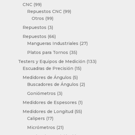
producto
99
CNC
99
productos
99
Repuestos CNC
99
99
productos
Otros
99
productos
3
Repuestos
3
productos
66
Repuestos
66
productos
27
Mangueras Industriales
27
productos
35
Platos para Tornos
35
productos
133
Testers y Equipos de Medición
133
15
productos
Escuadras de Precisión
15
productos
5
Medidores de Ángulos
5
productos
2
Buscadores de Ángulos
2
productos
3
Goniómetros
3
productos
1
Medidores de Espesores
1
producto
55
Medidores de Longitud
55
17
productos
Calipers
17
productos
21
Micrómetros
21
productos