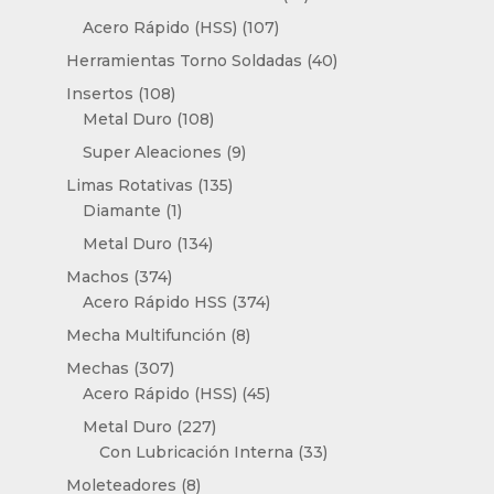
productos
107
Acero Rápido (HSS)
107
productos
40
Herramientas Torno Soldadas
40
productos
108
Insertos
108
productos
108
Metal Duro
108
productos
9
Super Aleaciones
9
productos
135
Limas Rotativas
135
1
productos
Diamante
1
producto
134
Metal Duro
134
productos
374
Machos
374
productos
374
Acero Rápido HSS
374
productos
8
Mecha Multifunción
8
productos
307
Mechas
307
productos
45
Acero Rápido (HSS)
45
productos
227
Metal Duro
227
productos
33
Con Lubricación Interna
33
productos
8
Moleteadores
8