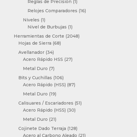
1
Reglas de Precisión
1
producto
16
Relojes Comparadores
16
productos
1
Niveles
1
producto
1
Nivel de Burbujas
1
producto
2048
Herramientas de Corte
2048
68
productos
Hojas de Sierra
68
productos
34
Avellanador
34
productos
27
Acero Rápido HSS
27
productos
7
Metal Duro
7
productos
106
Bits y Cuchillas
106
productos
87
Acero Rápido (HSS)
87
productos
19
Metal Duro
19
productos
51
Calisuares / Escariadores
51
30
productos
Acero Rápido (HSS)
30
productos
21
Metal Duro
21
productos
128
Cojinete Dado Terraja
128
productos
21
Acero al Carbono Aleado
21