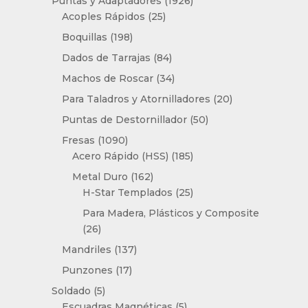
Puntas y Adaptadores
1926
25
productos
Acoples Rápidos
25
productos
198
Boquillas
198
productos
84
Dados de Tarrajas
84
productos
34
Machos de Roscar
34
productos
20
Para Taladros y Atornilladores
20
productos
50
Puntas de Destornillador
50
productos
1090
Fresas
1090
productos
185
Acero Rápido (HSS)
185
productos
162
Metal Duro
162
productos
25
H-Star Templados
25
productos
Para Madera, Plásticos y Composite
26
26
productos
137
Mandriles
137
productos
17
Punzones
17
productos
5
Soldado
5
productos
5
Escuadras Magnéticas
5