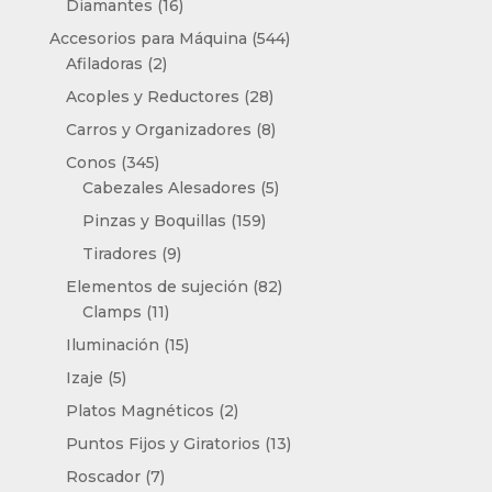
16
productos
Diamantes
16
productos
544
Accesorios para Máquina
544
2
productos
Afiladoras
2
productos
28
Acoples y Reductores
28
productos
8
Carros y Organizadores
8
productos
345
Conos
345
productos
5
Cabezales Alesadores
5
productos
159
Pinzas y Boquillas
159
productos
9
Tiradores
9
productos
82
Elementos de sujeción
82
11
productos
Clamps
11
productos
15
Iluminación
15
productos
5
Izaje
5
productos
2
Platos Magnéticos
2
productos
13
Puntos Fijos y Giratorios
13
productos
7
Roscador
7