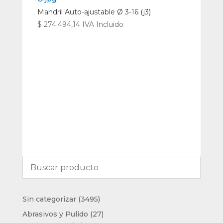
Mandril Auto-ajustable Ø 3-16 (j3)
$
274.494,14
IVA Incluido
3495
Sin categorizar
3495
productos
27
Abrasivos y Pulido
27