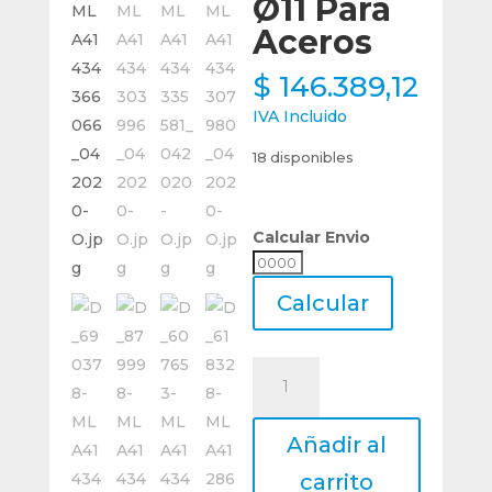
Ø11 Para
Aceros
$
146.389,12
IVA Incluido
18 disponibles
Calcular Envio
Calcular
Envio
Calcular
Lima
Rotativa
De
Añadir al
Metal
Duro
carrito