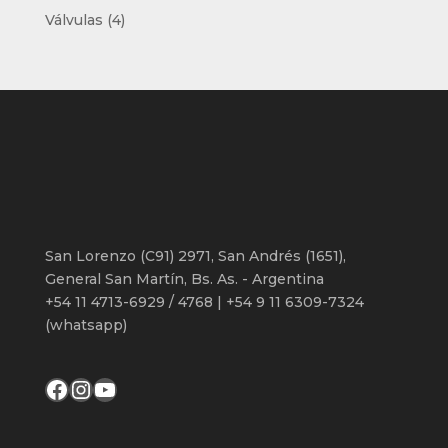
productos
4
Válvulas
4
productos
San Lorenzo (C91) 2971, San Andrés (1651),
General San Martín, Bs. As. - Argentina
+54 11 4713-6929 / 4768 | +54 9 11 6309-7324
(whatsapp)
Facebook
Instagram
YouTube