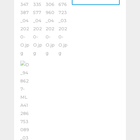
Mastercut
Sc-
4m
Ø11
Para
Aceros
cantidad