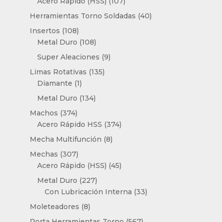
107
Acero Rápido (HSS)
107
productos
40
Herramientas Torno Soldadas
40
productos
108
Insertos
108
productos
108
Metal Duro
108
productos
9
Super Aleaciones
9
productos
135
Limas Rotativas
135
1
productos
Diamante
1
producto
134
Metal Duro
134
productos
374
Machos
374
productos
374
Acero Rápido HSS
374
productos
8
Mecha Multifunción
8
productos
307
Mechas
307
productos
45
Acero Rápido (HSS)
45
productos
227
Metal Duro
227
productos
33
Con Lubricación Interna
33
productos
8
Moleteadores
8
productos
567
Porta Herramientas Torno
567