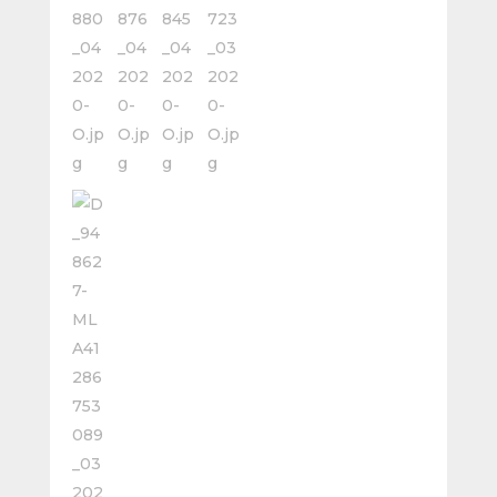
Sf-
1ml6
Ø
6
-
Larga
cantidad