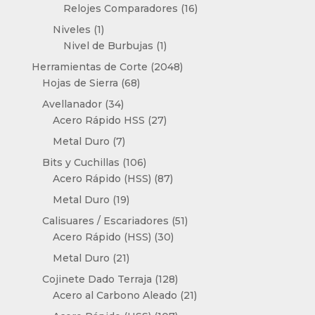
producto
16
Relojes Comparadores
16
productos
1
Niveles
1
producto
1
Nivel de Burbujas
1
producto
2048
Herramientas de Corte
2048
68
productos
Hojas de Sierra
68
productos
34
Avellanador
34
productos
27
Acero Rápido HSS
27
productos
7
Metal Duro
7
productos
106
Bits y Cuchillas
106
productos
87
Acero Rápido (HSS)
87
productos
19
Metal Duro
19
productos
51
Calisuares / Escariadores
51
30
productos
Acero Rápido (HSS)
30
productos
21
Metal Duro
21
productos
128
Cojinete Dado Terraja
128
productos
21
Acero al Carbono Aleado
21
productos