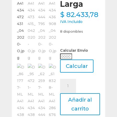
Larga
$
82.433,78
IVA Incluido
8 disponibles
Calcular Envio
Calcular
Envio
Calcular
Lima
Rotativa
De
Añadir al
Metal
Duro
carrito
Mastercut