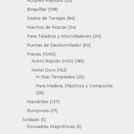
Acoples Rápidos
25
productos
198
Boquillas
198
productos
84
Dados de Tarrajas
84
productos
34
Machos de Roscar
34
productos
20
Para Taladros y Atornilladores
20
productos
50
Puntas de Destornillador
50
productos
1090
Fresas
1090
productos
185
Acero Rápido (HSS)
185
productos
162
Metal Duro
162
productos
25
H-Star Templados
25
productos
Para Madera, Plásticos y Composite
26
26
productos
137
Mandriles
137
productos
17
Punzones
17
productos
5
Soldado
5
productos
5
Escuadras Magnéticas
5
productos