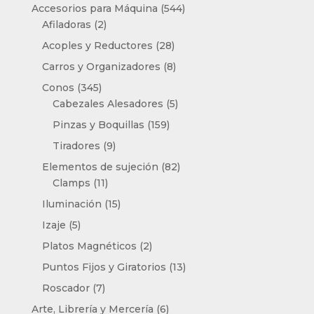
productos
544
Accesorios para Máquina
544
2
productos
Afiladoras
2
productos
28
Acoples y Reductores
28
productos
8
Carros y Organizadores
8
productos
345
Conos
345
productos
5
Cabezales Alesadores
5
productos
159
Pinzas y Boquillas
159
productos
9
Tiradores
9
productos
82
Elementos de sujeción
82
11
productos
Clamps
11
productos
15
Iluminación
15
productos
5
Izaje
5
productos
2
Platos Magnéticos
2
productos
13
Puntos Fijos y Giratorios
13
productos
7
Roscador
7
productos
6
Arte, Librería y Mercería
6