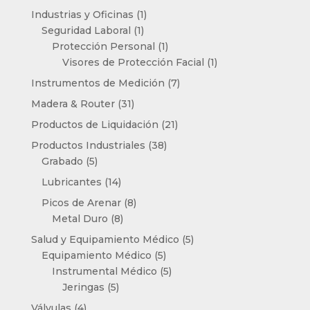
productos
1
Industrias y Oficinas
1
1
producto
Seguridad Laboral
1
producto
1
Protección Personal
1
producto
1
Visores de Protección Facial
1
producto
7
Instrumentos de Medición
7
productos
31
Madera & Router
31
productos
21
Productos de Liquidación
21
productos
38
Productos Industriales
38
5
productos
Grabado
5
productos
14
Lubricantes
14
productos
8
Picos de Arenar
8
8
productos
Metal Duro
8
productos
5
Salud y Equipamiento Médico
5
5
productos
Equipamiento Médico
5
productos
5
Instrumental Médico
5
5
productos
Jeringas
5
productos
4
Válvulas
4