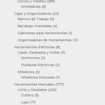
289
Discos y Piedras
289
8
productos
Amoladoras
8
productos
22
Cajas y Organizadores
22
6
productos
Bancos de Trabajo
6
productos
4
Bandejas Imantadas
4
productos
1
Gabinetes para Herramientas
1
producto
11
Organizadores de Herramientas
11
productos
8
Herramientas Eléctricas
8
productos
5
Lijado, Desbaste y Pulido
5
3
productos
Minitornos
3
productos
2
Pulidoras Eléctricas
2
productos
3
Afiladores
3
productos
1
Afiladores Manuales
1
producto
377
Herramientas Manuales
377
205
productos
Corte y Desbaste
205
5
productos
Cutters
5
productos
71
Lijas
71