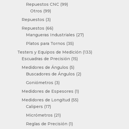
productos
99
Repuestos CNC
99
99
productos
Otros
99
productos
3
Repuestos
3
productos
66
Repuestos
66
productos
27
Mangueras Industriales
27
productos
35
Platos para Tornos
35
productos
133
Testers y Equipos de Medición
133
15
productos
Escuadras de Precisión
15
productos
5
Medidores de Ángulos
5
productos
2
Buscadores de Ángulos
2
productos
3
Goniómetros
3
productos
1
Medidores de Espesores
1
producto
55
Medidores de Longitud
55
17
productos
Calipers
17
productos
21
Micrómetros
21
productos
1
Reglas de Precisión
1