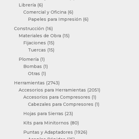
6
productos
Librería
6
productos
6
Comercial y Oficina
6
productos
6
Papeles para Impresión
6
productos
16
Construcción
16
productos
15
Materiales de Obra
15
15
productos
Fijaciones
15
productos
15
Tuercas
15
productos
1
Plomería
1
producto
1
Bombas
1
1
producto
Otras
1
producto
2743
Herramientas
2743
productos
2051
Accesorios para Herramientas
2051
1
productos
Accesorios para Compresores
1
producto
1
Cabezales para Compresores
1
producto
23
Hojas para Sierras
23
productos
80
Kits para Minitornos
80
productos
1926
Puntas y Adaptadores
1926
25
productos