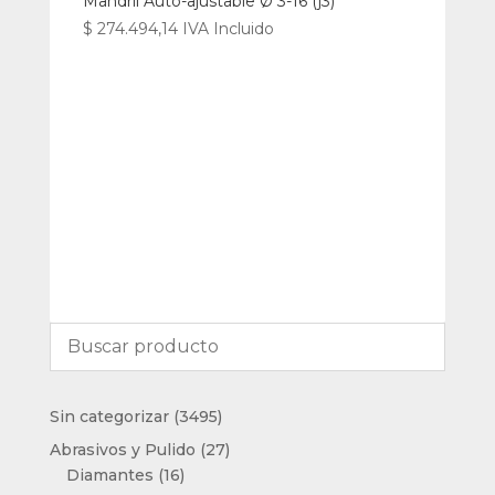
Mandril Auto-ajustable Ø 3-16 (j3)
$
274.494,14
IVA Incluido
3495
Sin categorizar
3495
productos
27
Abrasivos y Pulido
27
16
productos
Diamantes
16