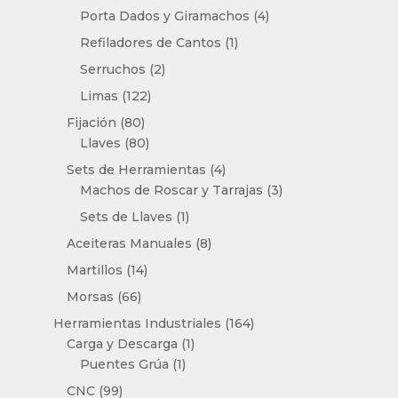
productos
4
Porta Dados y Giramachos
4
productos
1
Refiladores de Cantos
1
producto
2
Serruchos
2
productos
122
Limas
122
productos
80
Fijación
80
productos
80
Llaves
80
productos
4
Sets de Herramientas
4
productos
3
Machos de Roscar y Tarrajas
3
productos
1
Sets de Llaves
1
producto
8
Aceiteras Manuales
8
productos
14
Martillos
14
productos
66
Morsas
66
productos
164
Herramientas Industriales
164
1
productos
Carga y Descarga
1
1
producto
Puentes Grúa
1
producto
99
CNC
99