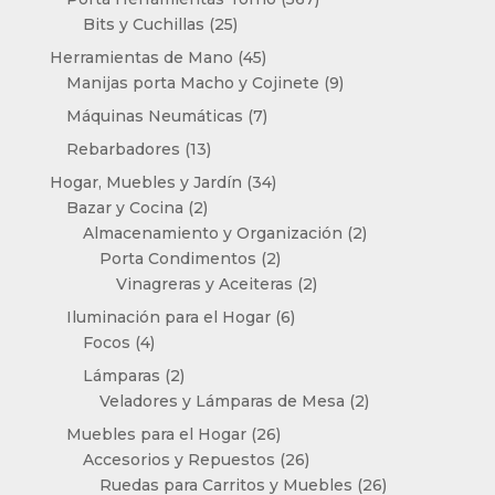
25
productos
Bits y Cuchillas
25
productos
45
Herramientas de Mano
45
productos
9
Manijas porta Macho y Cojinete
9
productos
7
Máquinas Neumáticas
7
productos
13
Rebarbadores
13
productos
34
Hogar, Muebles y Jardín
34
2
productos
Bazar y Cocina
2
productos
2
Almacenamiento y Organización
2
2
productos
Porta Condimentos
2
productos
2
Vinagreras y Aceiteras
2
productos
6
Iluminación para el Hogar
6
4
productos
Focos
4
productos
2
Lámparas
2
productos
2
Veladores y Lámparas de Mesa
2
productos
26
Muebles para el Hogar
26
productos
26
Accesorios y Repuestos
26
productos
26
Ruedas para Carritos y Muebles
26