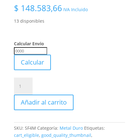
$
148.583,66
IVA Incluido
13 disponibles
Calcular Envio
Calcular
Envio
Calcular
Lima
Rotativa
De
Añadir al carrito
Metal
Duro
Mastercut
Sf-
SKU:
SF4M
Categoría:
Metal Duro
Etiquetas:
4m
cart_eligible
,
good_quality_thumbnail
,
Ø