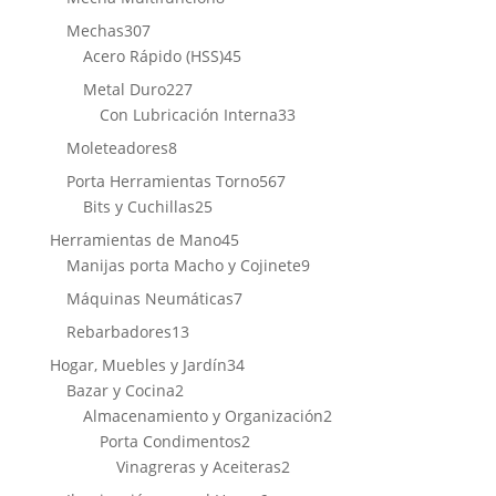
productos
307
Mechas
307
productos
45
Acero Rápido (HSS)
45
productos
227
Metal Duro
227
productos
33
Con Lubricación Interna
33
productos
8
Moleteadores
8
productos
567
Porta Herramientas Torno
567
25
productos
Bits y Cuchillas
25
productos
45
Herramientas de Mano
45
productos
9
Manijas porta Macho y Cojinete
9
productos
7
Máquinas Neumáticas
7
productos
13
Rebarbadores
13
productos
34
Hogar, Muebles y Jardín
34
2
productos
Bazar y Cocina
2
productos
2
Almacenamiento y Organización
2
2
productos
Porta Condimentos
2
productos
2
Vinagreras y Aceiteras
2
productos