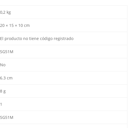
0,2 kg
20 × 15 × 10 cm
El producto no tiene código registrado
SG51M
No
6.3 cm
8 g
1
SG51M