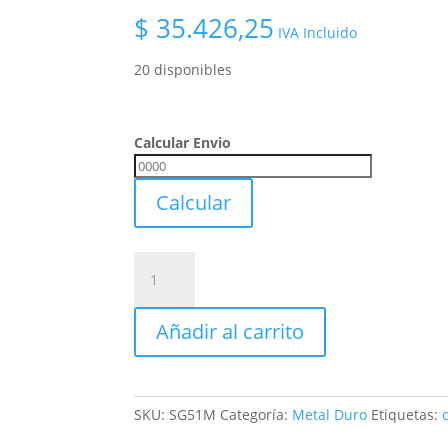
$
35.426,25
IVA Incluido
20 disponibles
Calcular Envio
Calcular
Envio
Calcular
Lima
Rotativa
De
Añadir al carrito
Metal
Duro
Mastercut
Sg-
SKU:
SG51M
Categoría:
Metal Duro
Etiquetas:
51m
Ø