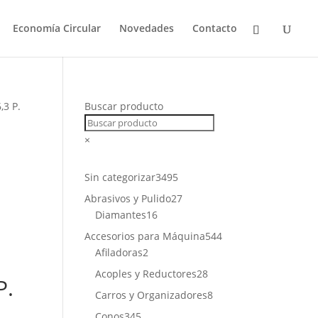
Economía Circular
Novedades
Contacto
,3 P.
Buscar producto
×
3495
Sin categorizar
3495
productos
27
Abrasivos y Pulido
27
16
productos
Diamantes
16
productos
544
Accesorios para Máquina
544
2
productos
Afiladoras
2
productos
28
Acoples y Reductores
28
P.
productos
8
Carros y Organizadores
8
productos
345
Conos
345