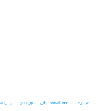
cart_eligible
,
good_quality_thumbnail
,
immediate_payment