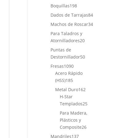
productos
198
Boquillas
198
productos
84
Dados de Tarrajas
84
productos
34
Machos de Roscar
34
productos
Para Taladros y
20
Atornilladores
20
productos
Puntas de
50
Destornillador
50
productos
1090
Fresas
1090
productos
Acero Rápido
185
(HSS)
185
productos
162
Metal Duro
162
productos
H-Star
25
Templados
25
productos
Para Madera,
Plásticos y
26
Composite
26
productos
137
Mandriles
137