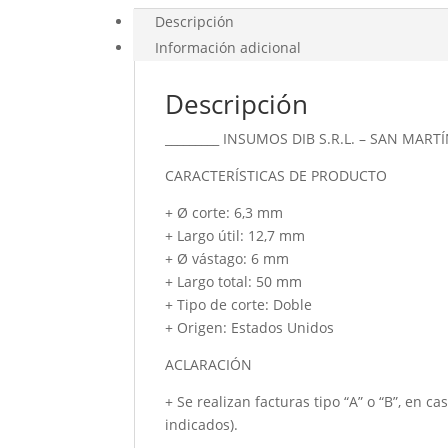
6,3
Descripción
P.
Información adicional
Aceros
cantidad
Descripción
_________ INSUMOS DIB S.R.L. – SAN MARTÍ
CARACTERÍSTICAS DE PRODUCTO
+ Ø corte: 6,3 mm
+ Largo útil: 12,7 mm
+ Ø vástago: 6 mm
+ Largo total: 50 mm
+ Tipo de corte: Doble
+ Origen: Estados Unidos
ACLARACIÓN
+ Se realizan facturas tipo “A” o “B”, en c
indicados).