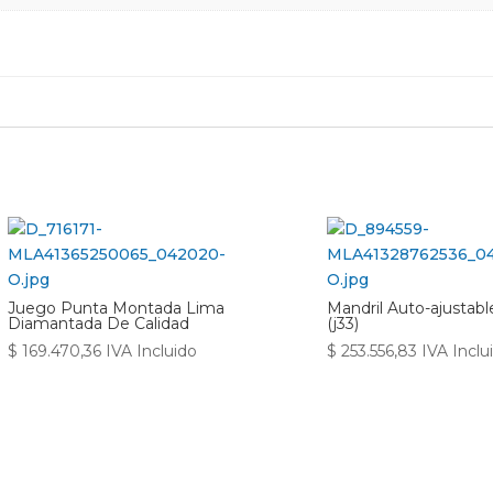
Juego Punta Montada Lima
Mandril Auto-ajustabl
Diamantada De Calidad
(j33)
$
169.470,36
IVA Incluido
$
253.556,83
IVA Inclu