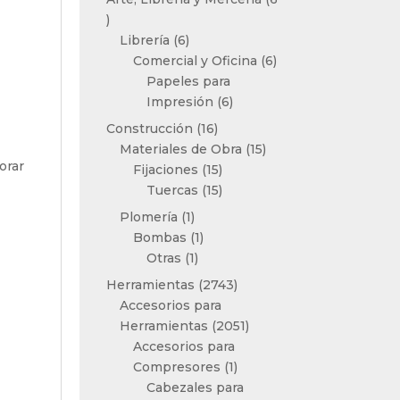
6
productos
6
Librería
6
productos
6
Comercial y Oficina
6
productos
Papeles para
6
Impresión
6
productos
16
Construcción
16
productos
15
Materiales de Obra
15
orar
15
productos
Fijaciones
15
productos
15
Tuercas
15
productos
1
Plomería
1
producto
1
Bombas
1
1
producto
Otras
1
producto
2743
Herramientas
2743
productos
Accesorios para
2051
Herramientas
2051
productos
Accesorios para
1
Compresores
1
producto
Cabezales para