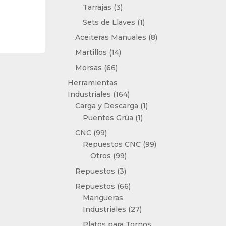
3
Tarrajas
3
productos
1
Sets de Llaves
1
producto
8
Aceiteras Manuales
8
productos
14
Martillos
14
productos
66
Morsas
66
productos
Herramientas
164
Industriales
164
productos
1
Carga y Descarga
1
1
producto
Puentes Grúa
1
producto
99
CNC
99
productos
99
Repuestos CNC
99
99
productos
Otros
99
productos
3
Repuestos
3
productos
66
Repuestos
66
productos
Mangueras
27
Industriales
27
productos
Platos para Tornos