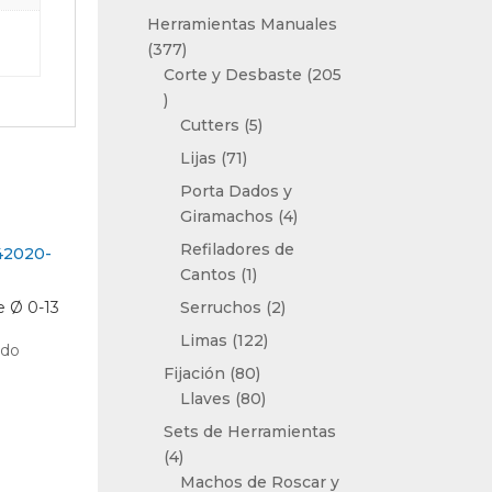
producto
Herramientas Manuales
377
377
productos
Corte y Desbaste
205
205
productos
5
Cutters
5
productos
71
Lijas
71
productos
Porta Dados y
4
Giramachos
4
productos
Refiladores de
1
Cantos
1
producto
2
e Ø 0-13
Serruchos
2
productos
122
Limas
122
ido
productos
80
Fijación
80
productos
80
Llaves
80
productos
Sets de Herramientas
4
4
productos
Machos de Roscar y