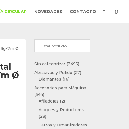
A CIRCULAR
NOVEDADES
CONTACTO
t Sg-7m Ø
3495
tal
Sin categorizar
3495
productos
27
7m Ø
Abrasivos y Pulido
27
16
productos
Diamantes
16
productos
Accesorios para Máquina
544
544
productos
2
Afiladoras
2
productos
Acoples y Reductores
28
28
productos
Carros y Organizadores