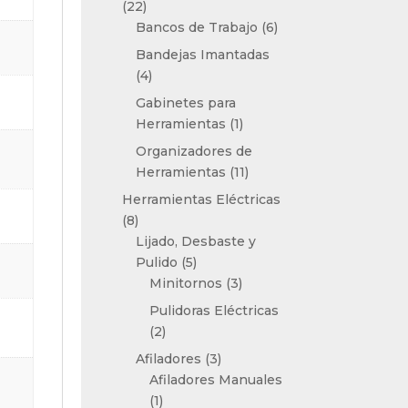
22
22
productos
6
Bancos de Trabajo
6
productos
Bandejas Imantadas
4
4
productos
Gabinetes para
1
Herramientas
1
producto
Organizadores de
11
Herramientas
11
productos
Herramientas Eléctricas
8
8
productos
Lijado, Desbaste y
5
Pulido
5
productos
3
Minitornos
3
productos
Pulidoras Eléctricas
2
2
productos
3
Afiladores
3
productos
Afiladores Manuales
1
1