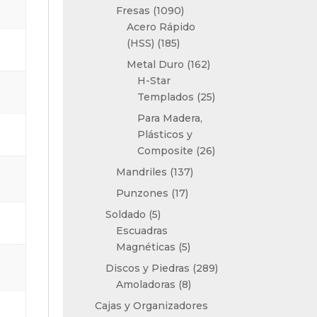
productos
1090
Fresas
1090
productos
Acero Rápido
185
(HSS)
185
productos
162
Metal Duro
162
productos
H-Star
25
Templados
25
productos
Para Madera,
Plásticos y
26
Composite
26
productos
137
Mandriles
137
productos
17
Punzones
17
productos
5
Soldado
5
productos
Escuadras
5
Magnéticas
5
productos
289
Discos y Piedras
289
8
productos
Amoladoras
8
productos
Cajas y Organizadores