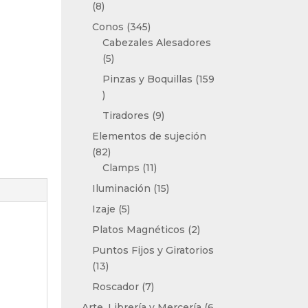
8
8
productos
345
Conos
345
productos
Cabezales Alesadores
5
5
productos
Pinzas y Boquillas
159
159
productos
9
Tiradores
9
productos
Elementos de sujeción
82
82
productos
11
Clamps
11
productos
15
Iluminación
15
productos
5
Izaje
5
productos
2
Platos Magnéticos
2
productos
Puntos Fijos y Giratorios
13
13
productos
7
Roscador
7
productos
Arte, Librería y Mercería
6