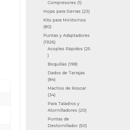
1
Compresores
1
producto
23
Hojas para Sierras
23
productos
Kits para Minitornos
80
80
productos
Puntas y Adaptadores
1926
1926
productos
Acoples Rápidos
25
25
productos
198
Boquillas
198
productos
Dados de Tarrajas
84
84
productos
Machos de Roscar
34
34
productos
Para Taladros y
20
Atornilladores
20
productos
Puntas de
50
Destornillador
50