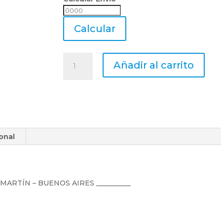
Calcular
Envio
Calcular
Lima
Añadir al carrito
Rotativa
De
Metal
Duro
Mastercut
Sg-
onal
7m
Ø
19
P.
Aceros
N MARTÍN – BUENOS AIRES __________
cantidad