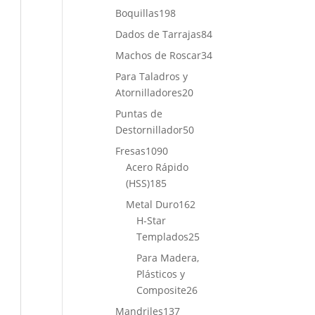
productos
198
Boquillas
198
productos
84
Dados de Tarrajas
84
productos
34
Machos de Roscar
34
productos
Para Taladros y
20
Atornilladores
20
productos
Puntas de
50
Destornillador
50
productos
1090
Fresas
1090
productos
Acero Rápido
185
(HSS)
185
productos
162
Metal Duro
162
productos
H-Star
25
Templados
25
productos
Para Madera,
Plásticos y
26
Composite
26
productos
137
Mandriles
137