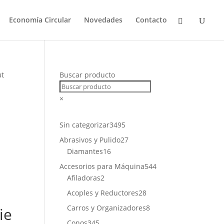
Economía Circular
Novedades
Contacto
ut
Buscar producto
×
3495
Sin categorizar
3495
productos
27
Abrasivos y Pulido
27
16
productos
Diamantes
16
productos
544
Accesorios para Máquina
544
2
productos
Afiladoras
2
productos
28
Acoples y Reductores
28
productos
8
Carros y Organizadores
8
ie
productos
345
Conos
345