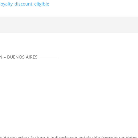
loyalty_discount_eligible
N – BUENOS AIRES __________
aso de necesitar factura A indicarlo con antelación (corroborar datos