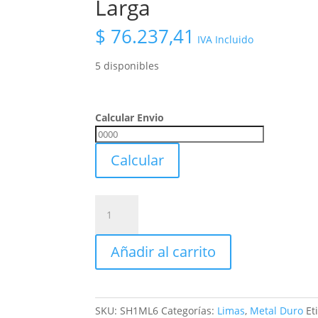
Larga
$
76.237,41
IVA Incluido
5 disponibles
Calcular Envio
Calcular
Envio
Calcular
Lima
Rotativa
De
Añadir al carrito
Metal
Duro
Mastercut
Sh-
SKU:
SH1ML6
Categorías:
Limas
,
Metal Duro
Et
1m