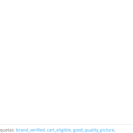
iquetas:
brand_verified
,
cart_eligible
,
good_quality_picture
,