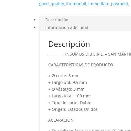
good_quality_thumbnail
,
immediate_payment
,
Ø
6
Serie
Descripción
Larga
Información adicional
cantidad
Descripción
_________ INSUMOS DIB S.R.L. – SAN MARTÍ
CARACTERÍSTICAS DE PRODUCTO
+ Ø corte: 6 mm
+ Largo útil: 9,5 mm
+ Ø vástago: 3 mm
+ Largo total: 160 mm
+ Tipo de corte: Doble
+ Origen: Estados Unidos
ACLARACIÓN
+ Se realizan facturas tipo “A” o “B”, en c