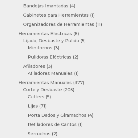
productos
4
Bandejas Imantadas
4
productos
1
Gabinetes para Herramientas
1
producto
11
Organizadores de Herramientas
11
productos
8
Herramientas Eléctricas
8
productos
5
Lijado, Desbaste y Pulido
5
3
productos
Minitornos
3
productos
2
Pulidoras Eléctricas
2
productos
3
Afiladores
3
productos
1
Afiladores Manuales
1
producto
377
Herramientas Manuales
377
205
productos
Corte y Desbaste
205
5
productos
Cutters
5
productos
71
Lijas
71
productos
4
Porta Dados y Giramachos
4
productos
1
Refiladores de Cantos
1
producto
2
Serruchos
2