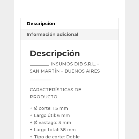
Duro
Mastercut
Sa-
Descripción
41m
Ø
Información adicional
1,5
Para
Descripción
Aceros
cantidad
_________ INSUMOS DIB S.R.L. –
SAN MARTÍN – BUENOS AIRES
__________
CARACTERÍSTICAS DE
PRODUCTO
+ Ø corte: 1,5 mm
+ Largo útil: 6 mm
+ Ø vástago: 3 mm
+ Largo total: 38 mm
+ Tipo de corte: Doble