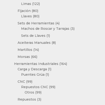
productos
122
Limas
122
productos
80
Fijación
80
productos
80
Llaves
80
productos
4
Sets de Herramientas
4
productos
3
Machos de Roscar y Tarrajas
3
productos
1
Sets de Llaves
1
producto
8
Aceiteras Manuales
8
productos
14
Martillos
14
productos
66
Morsas
66
productos
164
Herramientas Industriales
164
1
productos
Carga y Descarga
1
1
producto
Puentes Grúa
1
producto
99
CNC
99
productos
99
Repuestos CNC
99
99
productos
Otros
99
productos
3
Repuestos
3
productos