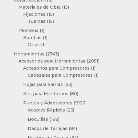
productos
15
Materiales de Obra
15
15
productos
Fijaciones
15
productos
15
Tuercas
15
productos
1
Plomería
1
producto
1
Bombas
1
1
producto
Otras
1
producto
2743
Herramientas
2743
productos
2051
Accesorios para Herramientas
2051
1
productos
Accesorios para Compresores
1
producto
1
Cabezales para Compresores
1
producto
23
Hojas para Sierras
23
productos
80
Kits para Minitornos
80
productos
1926
Puntas y Adaptadores
1926
25
productos
Acoples Rápidos
25
productos
198
Boquillas
198
productos
84
Dados de Tarrajas
84
productos
34
Machos de Roscar
34