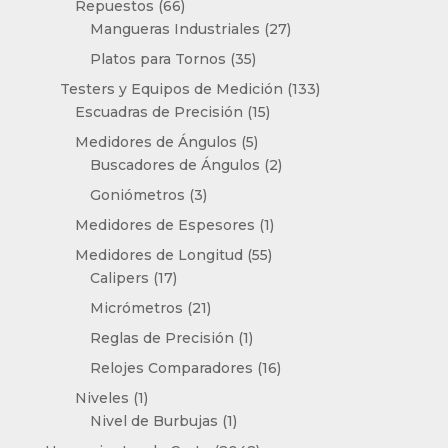
66
Repuestos
66
productos
27
Mangueras Industriales
27
productos
35
Platos para Tornos
35
productos
133
Testers y Equipos de Medición
133
15
productos
Escuadras de Precisión
15
productos
5
Medidores de Ángulos
5
productos
2
Buscadores de Ángulos
2
productos
3
Goniómetros
3
productos
1
Medidores de Espesores
1
producto
55
Medidores de Longitud
55
17
productos
Calipers
17
productos
21
Micrómetros
21
productos
1
Reglas de Precisión
1
producto
16
Relojes Comparadores
16
productos
1
Niveles
1
producto
1
Nivel de Burbujas
1
producto