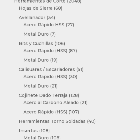
2048
Herramientas de Corte
2048
68
productos
Hojas de Sierra
68
productos
34
Avellanador
34
productos
27
Acero Rápido HSS
27
productos
7
Metal Duro
7
productos
106
Bits y Cuchillas
106
productos
87
Acero Rápido (HSS)
87
productos
19
Metal Duro
19
productos
51
Calisuares / Escariadores
51
30
productos
Acero Rápido (HSS)
30
productos
21
Metal Duro
21
productos
128
Cojinete Dado Terraja
128
productos
21
Acero al Carbono Aleado
21
productos
107
Acero Rápido (HSS)
107
productos
40
Herramientas Torno Soldadas
40
productos
108
Insertos
108
productos
108
Metal Duro
108