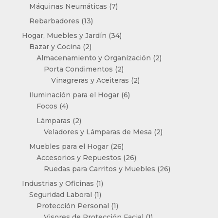
productos
7
Máquinas Neumáticas
7
productos
13
Rebarbadores
13
productos
34
Hogar, Muebles y Jardín
34
2
productos
Bazar y Cocina
2
productos
2
Almacenamiento y Organización
2
2
productos
Porta Condimentos
2
productos
2
Vinagreras y Aceiteras
2
productos
6
Iluminación para el Hogar
6
4
productos
Focos
4
productos
2
Lámparas
2
productos
2
Veladores y Lámparas de Mesa
2
productos
26
Muebles para el Hogar
26
productos
26
Accesorios y Repuestos
26
productos
26
Ruedas para Carritos y Muebles
26
productos
1
Industrias y Oficinas
1
1
producto
Seguridad Laboral
1
producto
1
Protección Personal
1
producto
1
Visores de Protección Facial
1