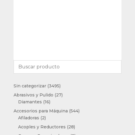
3495
Sin categorizar
3495
productos
27
Abrasivos y Pulido
27
16
productos
Diamantes
16
productos
544
Accesorios para Máquina
544
2
productos
Afiladoras
2
productos
28
Acoples y Reductores
28
productos