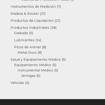
producto
7
Instrumentos de Medición
7
productos
31
Madera & Router
31
productos
21
Productos de Liquidación
21
productos
38
Productos Industriales
38
5
productos
Grabado
5
productos
14
Lubricantes
14
productos
8
Picos de Arenar
8
8
productos
Metal Duro
8
productos
5
Salud y Equipamiento Médico
5
5
productos
Equipamiento Médico
5
productos
5
Instrumental Médico
5
5
productos
Jeringas
5
productos
4
Válvulas
4
productos