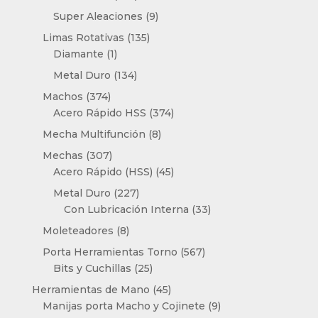
productos
9
Super Aleaciones
9
productos
135
Limas Rotativas
135
1
productos
Diamante
1
producto
134
Metal Duro
134
productos
374
Machos
374
productos
374
Acero Rápido HSS
374
productos
8
Mecha Multifunción
8
productos
307
Mechas
307
productos
45
Acero Rápido (HSS)
45
productos
227
Metal Duro
227
productos
33
Con Lubricación Interna
33
productos
8
Moleteadores
8
productos
567
Porta Herramientas Torno
567
25
productos
Bits y Cuchillas
25
productos
45
Herramientas de Mano
45
productos
9
Manijas porta Macho y Cojinete
9