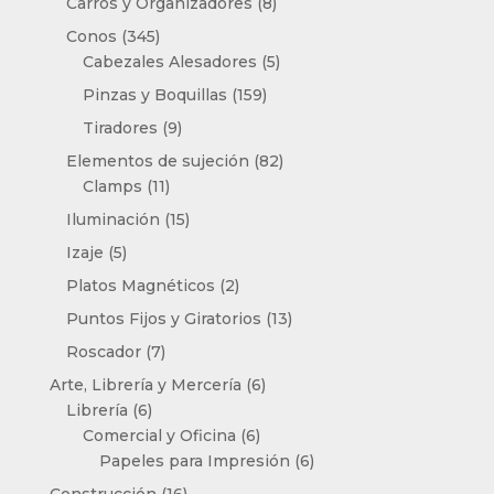
8
Carros y Organizadores
8
productos
345
Conos
345
productos
5
Cabezales Alesadores
5
productos
159
Pinzas y Boquillas
159
productos
9
Tiradores
9
productos
82
Elementos de sujeción
82
11
productos
Clamps
11
productos
15
Iluminación
15
productos
5
Izaje
5
productos
2
Platos Magnéticos
2
productos
13
Puntos Fijos y Giratorios
13
productos
7
Roscador
7
productos
6
Arte, Librería y Mercería
6
6
productos
Librería
6
productos
6
Comercial y Oficina
6
productos
6
Papeles para Impresión
6
productos
16
Construcción
16