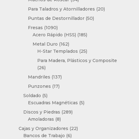
productos
20
Para Taladros y Atornilladores
20
productos
50
Puntas de Destornillador
50
productos
1090
Fresas
1090
productos
185
Acero Rápido (HSS)
185
productos
162
Metal Duro
162
productos
25
H-Star Templados
25
productos
Para Madera, Plásticos y Composite
26
26
productos
137
Mandriles
137
productos
17
Punzones
17
productos
5
Soldado
5
productos
5
Escuadras Magnéticas
5
productos
289
Discos y Piedras
289
8
productos
Amoladoras
8
productos
22
Cajas y Organizadores
22
6
productos
Bancos de Trabajo
6