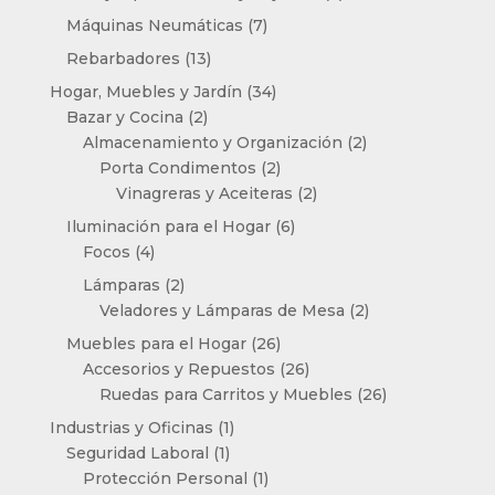
productos
7
Máquinas Neumáticas
7
productos
13
Rebarbadores
13
productos
34
Hogar, Muebles y Jardín
34
2
productos
Bazar y Cocina
2
productos
2
Almacenamiento y Organización
2
2
productos
Porta Condimentos
2
productos
2
Vinagreras y Aceiteras
2
productos
6
Iluminación para el Hogar
6
4
productos
Focos
4
productos
2
Lámparas
2
productos
2
Veladores y Lámparas de Mesa
2
productos
26
Muebles para el Hogar
26
productos
26
Accesorios y Repuestos
26
productos
26
Ruedas para Carritos y Muebles
26
productos
1
Industrias y Oficinas
1
1
producto
Seguridad Laboral
1
producto
1
Protección Personal
1