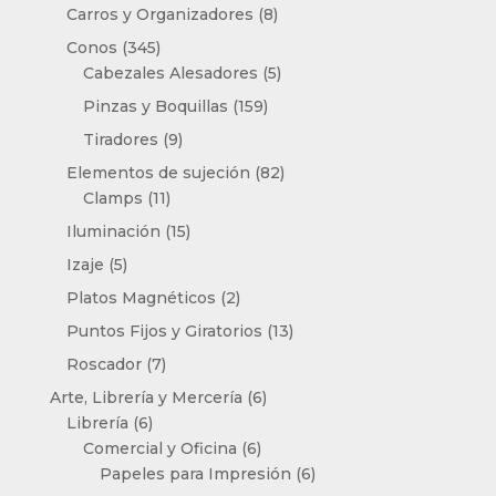
productos
8
Carros y Organizadores
8
productos
345
Conos
345
productos
5
Cabezales Alesadores
5
productos
159
Pinzas y Boquillas
159
productos
9
Tiradores
9
productos
82
Elementos de sujeción
82
11
productos
Clamps
11
productos
15
Iluminación
15
productos
5
Izaje
5
productos
2
Platos Magnéticos
2
productos
13
Puntos Fijos y Giratorios
13
productos
7
Roscador
7
productos
6
Arte, Librería y Mercería
6
6
productos
Librería
6
productos
6
Comercial y Oficina
6
productos
6
Papeles para Impresión
6