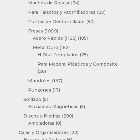
productos
34
Machos de Roscar
34
productos
20
Para Taladros y Atornilladores
20
productos
50
Puntas de Destornillador
50
productos
1090
Fresas
1090
productos
185
Acero Rápido (HSS)
185
productos
162
Metal Duro
162
productos
25
H-Star Templados
25
productos
Para Madera, Plásticos y Composite
26
26
productos
137
Mandriles
137
productos
17
Punzones
17
productos
5
Soldado
5
productos
5
Escuadras Magnéticas
5
productos
289
Discos y Piedras
289
8
productos
Amoladoras
8
productos
22
Cajas y Organizadores
22
6
productos
Bancos de Trabajo
6