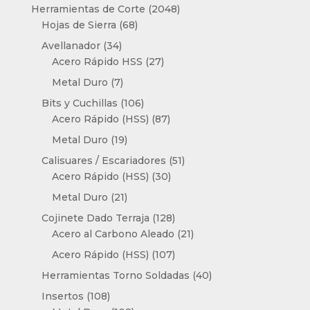
producto
2048
Herramientas de Corte
2048
68
productos
Hojas de Sierra
68
productos
34
Avellanador
34
productos
27
Acero Rápido HSS
27
productos
7
Metal Duro
7
productos
106
Bits y Cuchillas
106
productos
87
Acero Rápido (HSS)
87
productos
19
Metal Duro
19
productos
51
Calisuares / Escariadores
51
30
productos
Acero Rápido (HSS)
30
productos
21
Metal Duro
21
productos
128
Cojinete Dado Terraja
128
productos
21
Acero al Carbono Aleado
21
productos
107
Acero Rápido (HSS)
107
productos
40
Herramientas Torno Soldadas
40
productos
108
Insertos
108