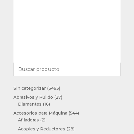
3495
Sin categorizar
3495
productos
27
Abrasivos y Pulido
27
16
productos
Diamantes
16
productos
544
Accesorios para Máquina
544
2
productos
Afiladoras
2
productos
28
Acoples y Reductores
28