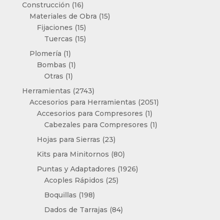
productos
16
Construcción
16
productos
15
Materiales de Obra
15
15
productos
Fijaciones
15
productos
15
Tuercas
15
productos
1
Plomería
1
producto
1
Bombas
1
1
producto
Otras
1
producto
2743
Herramientas
2743
productos
2051
Accesorios para Herramientas
2051
1
productos
Accesorios para Compresores
1
producto
1
Cabezales para Compresores
1
producto
23
Hojas para Sierras
23
productos
80
Kits para Minitornos
80
productos
1926
Puntas y Adaptadores
1926
25
productos
Acoples Rápidos
25
productos
198
Boquillas
198
productos
84
Dados de Tarrajas
84