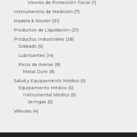
producto
1
Visores de Protección Facial
1
producto
7
Instrumentos de Medición
7
productos
31
Madera & Router
31
productos
21
Productos de Liquidación
21
productos
38
Productos Industriales
38
5
productos
Grabado
5
productos
14
Lubricantes
14
productos
8
Picos de Arenar
8
8
productos
Metal Duro
8
productos
5
Salud y Equipamiento Médico
5
5
productos
Equipamiento Médico
5
productos
5
Instrumental Médico
5
5
productos
Jeringas
5
productos
4
Válvulas
4
productos