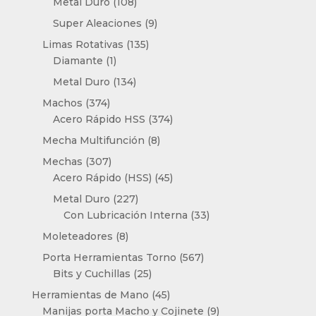
productos
108
Metal Duro
108
productos
9
Super Aleaciones
9
productos
135
Limas Rotativas
135
1
productos
Diamante
1
producto
134
Metal Duro
134
productos
374
Machos
374
productos
374
Acero Rápido HSS
374
productos
8
Mecha Multifunción
8
productos
307
Mechas
307
productos
45
Acero Rápido (HSS)
45
productos
227
Metal Duro
227
productos
33
Con Lubricación Interna
33
productos
8
Moleteadores
8
productos
567
Porta Herramientas Torno
567
25
productos
Bits y Cuchillas
25
productos
45
Herramientas de Mano
45
productos
9
Manijas porta Macho y Cojinete
9