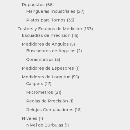
productos
66
Repuestos
66
productos
27
Mangueras Industriales
27
productos
35
Platos para Tornos
35
productos
133
Testers y Equipos de Medición
133
15
productos
Escuadras de Precisión
15
productos
5
Medidores de Ángulos
5
productos
2
Buscadores de Ángulos
2
productos
3
Goniómetros
3
productos
1
Medidores de Espesores
1
producto
55
Medidores de Longitud
55
17
productos
Calipers
17
productos
21
Micrómetros
21
productos
1
Reglas de Precisión
1
producto
16
Relojes Comparadores
16
productos
1
Niveles
1
producto
1
Nivel de Burbujas
1