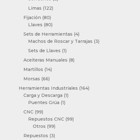
productos
122
Limas
122
productos
80
Fijación
80
productos
80
Llaves
80
productos
4
Sets de Herramientas
4
productos
3
Machos de Roscar y Tarrajas
3
productos
1
Sets de Llaves
1
producto
8
Aceiteras Manuales
8
productos
14
Martillos
14
productos
66
Morsas
66
productos
164
Herramientas Industriales
164
1
productos
Carga y Descarga
1
1
producto
Puentes Grúa
1
producto
99
CNC
99
productos
99
Repuestos CNC
99
99
productos
Otros
99
productos
3
Repuestos
3