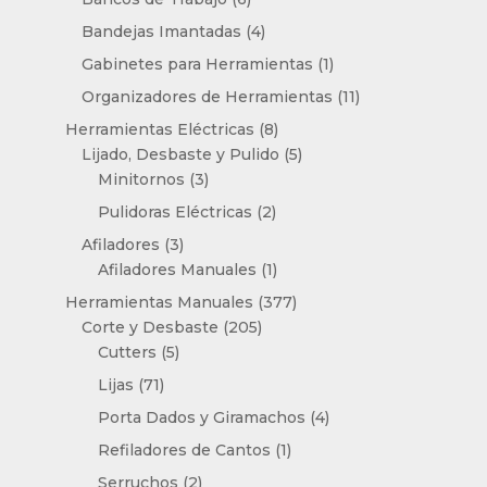
productos
4
Bandejas Imantadas
4
productos
1
Gabinetes para Herramientas
1
producto
11
Organizadores de Herramientas
11
productos
8
Herramientas Eléctricas
8
productos
5
Lijado, Desbaste y Pulido
5
3
productos
Minitornos
3
productos
2
Pulidoras Eléctricas
2
productos
3
Afiladores
3
productos
1
Afiladores Manuales
1
producto
377
Herramientas Manuales
377
205
productos
Corte y Desbaste
205
5
productos
Cutters
5
productos
71
Lijas
71
productos
4
Porta Dados y Giramachos
4
productos
1
Refiladores de Cantos
1
producto
2
Serruchos
2