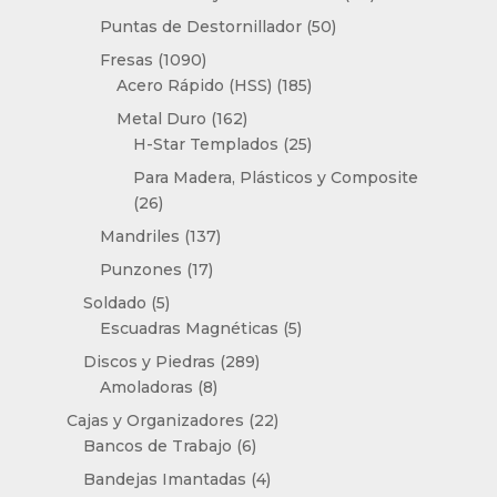
productos
50
Puntas de Destornillador
50
productos
1090
Fresas
1090
productos
185
Acero Rápido (HSS)
185
productos
162
Metal Duro
162
productos
25
H-Star Templados
25
productos
Para Madera, Plásticos y Composite
26
26
productos
137
Mandriles
137
productos
17
Punzones
17
productos
5
Soldado
5
productos
5
Escuadras Magnéticas
5
productos
289
Discos y Piedras
289
8
productos
Amoladoras
8
productos
22
Cajas y Organizadores
22
6
productos
Bancos de Trabajo
6
productos
4
Bandejas Imantadas
4