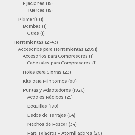
15
productos
Fijaciones
15
productos
15
Tuercas
15
productos
1
Plomería
1
producto
1
Bombas
1
1
producto
Otras
1
producto
2743
Herramientas
2743
productos
2051
Accesorios para Herramientas
2051
1
productos
Accesorios para Compresores
1
producto
1
Cabezales para Compresores
1
producto
23
Hojas para Sierras
23
productos
80
Kits para Minitornos
80
productos
1926
Puntas y Adaptadores
1926
25
productos
Acoples Rápidos
25
productos
198
Boquillas
198
productos
84
Dados de Tarrajas
84
productos
34
Machos de Roscar
34
productos
20
Para Taladros y Atornilladores
20