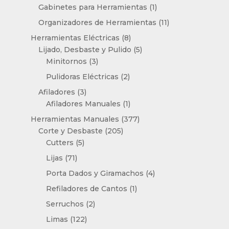
productos
1
Gabinetes para Herramientas
1
producto
11
Organizadores de Herramientas
11
productos
8
Herramientas Eléctricas
8
productos
5
Lijado, Desbaste y Pulido
5
3
productos
Minitornos
3
productos
2
Pulidoras Eléctricas
2
productos
3
Afiladores
3
productos
1
Afiladores Manuales
1
producto
377
Herramientas Manuales
377
205
productos
Corte y Desbaste
205
5
productos
Cutters
5
productos
71
Lijas
71
productos
4
Porta Dados y Giramachos
4
productos
1
Refiladores de Cantos
1
producto
2
Serruchos
2
productos
122
Limas
122