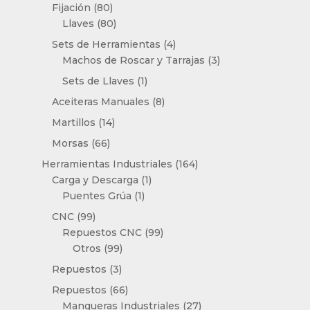
productos
80
Fijación
80
productos
80
Llaves
80
productos
4
Sets de Herramientas
4
productos
3
Machos de Roscar y Tarrajas
3
productos
1
Sets de Llaves
1
producto
8
Aceiteras Manuales
8
productos
14
Martillos
14
productos
66
Morsas
66
productos
164
Herramientas Industriales
164
1
productos
Carga y Descarga
1
1
producto
Puentes Grúa
1
producto
99
CNC
99
productos
99
Repuestos CNC
99
99
productos
Otros
99
productos
3
Repuestos
3
productos
66
Repuestos
66
productos
27
Mangueras Industriales
27