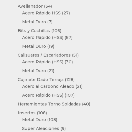
productos
34
Avellanador
34
productos
27
Acero Rápido HSS
27
productos
7
Metal Duro
7
productos
106
Bits y Cuchillas
106
productos
87
Acero Rápido (HSS)
87
productos
19
Metal Duro
19
productos
51
Calisuares / Escariadores
51
30
productos
Acero Rápido (HSS)
30
productos
21
Metal Duro
21
productos
128
Cojinete Dado Terraja
128
productos
21
Acero al Carbono Aleado
21
productos
107
Acero Rápido (HSS)
107
productos
40
Herramientas Torno Soldadas
40
productos
108
Insertos
108
productos
108
Metal Duro
108
productos
9
Super Aleaciones
9