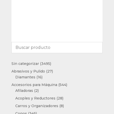
3495
Sin categorizar
3495
productos
27
Abrasivos y Pulido
27
16
productos
Diamantes
16
productos
544
Accesorios para Máquina
544
2
productos
Afiladoras
2
productos
28
Acoples y Reductores
28
productos
8
Carros y Organizadores
8
productos
345
Conos
345