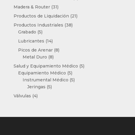
productos
31
Madera & Router
31
productos
21
Productos de Liquidación
21
productos
38
Productos Industriales
38
5
productos
Grabado
5
productos
14
Lubricantes
14
productos
8
Picos de Arenar
8
8
productos
Metal Duro
8
productos
5
Salud y Equipamiento Médico
5
5
productos
Equipamiento Médico
5
productos
5
Instrumental Médico
5
5
productos
Jeringas
5
productos
4
Válvulas
4
productos