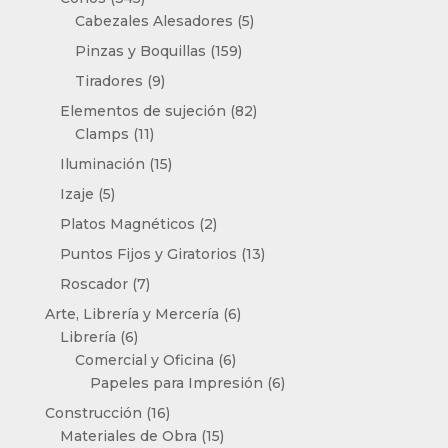
productos
5
Cabezales Alesadores
5
productos
159
Pinzas y Boquillas
159
productos
9
Tiradores
9
productos
82
Elementos de sujeción
82
11
productos
Clamps
11
productos
15
Iluminación
15
productos
5
Izaje
5
productos
2
Platos Magnéticos
2
productos
13
Puntos Fijos y Giratorios
13
productos
7
Roscador
7
productos
6
Arte, Librería y Mercería
6
6
productos
Librería
6
productos
6
Comercial y Oficina
6
productos
6
Papeles para Impresión
6
productos
16
Construcción
16
productos
15
Materiales de Obra
15