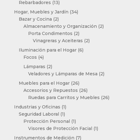
13
Rebarbadores
13
productos
34
Hogar, Muebles y Jardín
34
2
productos
Bazar y Cocina
2
productos
2
Almacenamiento y Organización
2
2
productos
Porta Condimentos
2
productos
2
Vinagreras y Aceiteras
2
productos
6
Iluminación para el Hogar
6
4
productos
Focos
4
productos
2
Lámparas
2
productos
2
Veladores y Lámparas de Mesa
2
productos
26
Muebles para el Hogar
26
productos
26
Accesorios y Repuestos
26
productos
26
Ruedas para Carritos y Muebles
26
productos
1
Industrias y Oficinas
1
1
producto
Seguridad Laboral
1
producto
1
Protección Personal
1
producto
1
Visores de Protección Facial
1
producto
7
Instrumentos de Medición
7