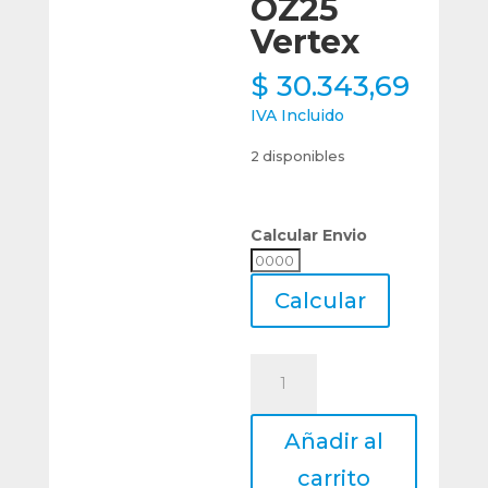
OZ25
Vertex
$
30.343,69
IVA Incluido
2 disponibles
Calcular Envio
Calcular
Envio
Calcular
Llave
Para
Tuerca
Añadir al
Tapa
De
carrito