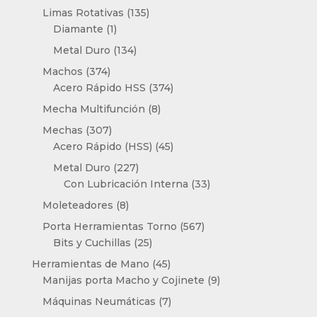
productos
135
Limas Rotativas
135
1
productos
Diamante
1
producto
134
Metal Duro
134
productos
374
Machos
374
productos
374
Acero Rápido HSS
374
productos
8
Mecha Multifunción
8
productos
307
Mechas
307
productos
45
Acero Rápido (HSS)
45
productos
227
Metal Duro
227
productos
33
Con Lubricación Interna
33
productos
8
Moleteadores
8
productos
567
Porta Herramientas Torno
567
25
productos
Bits y Cuchillas
25
productos
45
Herramientas de Mano
45
productos
9
Manijas porta Macho y Cojinete
9
productos
7
Máquinas Neumáticas
7
productos