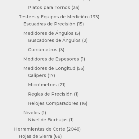
productos
35
Platos para Tornos
35
productos
133
Testers y Equipos de Medición
133
15
productos
Escuadras de Precisión
15
productos
5
Medidores de Ángulos
5
productos
2
Buscadores de Ángulos
2
productos
3
Goniómetros
3
productos
1
Medidores de Espesores
1
producto
55
Medidores de Longitud
55
17
productos
Calipers
17
productos
21
Micrómetros
21
productos
1
Reglas de Precisión
1
producto
16
Relojes Comparadores
16
productos
1
Niveles
1
producto
1
Nivel de Burbujas
1
producto
2048
Herramientas de Corte
2048
68
productos
Hojas de Sierra
68