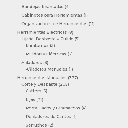
productos
4
Bandejas Imantadas
4
productos
1
Gabinetes para Herramientas
1
producto
11
Organizadores de Herramientas
11
productos
8
Herramientas Eléctricas
8
productos
5
Lijado, Desbaste y Pulido
5
3
productos
Minitornos
3
productos
2
Pulidoras Eléctricas
2
productos
3
Afiladores
3
productos
1
Afiladores Manuales
1
producto
377
Herramientas Manuales
377
205
productos
Corte y Desbaste
205
5
productos
Cutters
5
productos
71
Lijas
71
productos
4
Porta Dados y Giramachos
4
productos
1
Refiladores de Cantos
1
producto
2
Serruchos
2