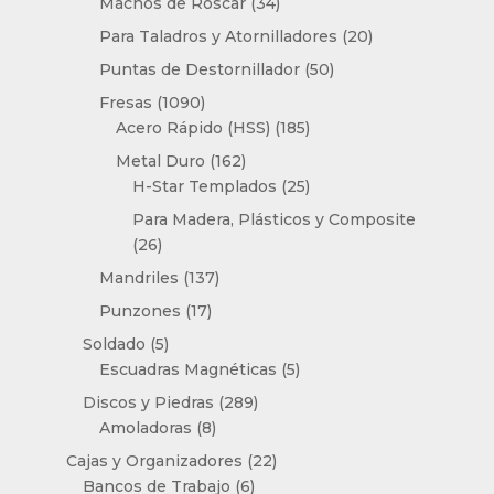
34
Machos de Roscar
34
productos
20
Para Taladros y Atornilladores
20
productos
50
Puntas de Destornillador
50
productos
1090
Fresas
1090
productos
185
Acero Rápido (HSS)
185
productos
162
Metal Duro
162
productos
25
H-Star Templados
25
productos
Para Madera, Plásticos y Composite
26
26
productos
137
Mandriles
137
productos
17
Punzones
17
productos
5
Soldado
5
productos
5
Escuadras Magnéticas
5
productos
289
Discos y Piedras
289
8
productos
Amoladoras
8
productos
22
Cajas y Organizadores
22
6
productos
Bancos de Trabajo
6