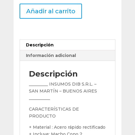
Macho
Añadir al carrito
Uranga
Acero
Rapido
Metrica
M20
Descripción
X
1,00
Información adicional
Cono
2
Descripción
cantidad
_________ INSUMOS DIB S.R.L. –
SAN MARTÍN – BUENOS AIRES
__________
CARACTERÍSTICAS DE
PRODUCTO
+ Material : Acero rápido rectificado
+ Incluye: Macho Cono 2