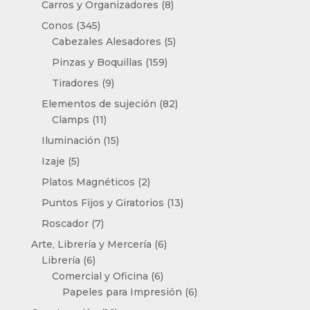
8
Carros y Organizadores
8
productos
345
Conos
345
productos
5
Cabezales Alesadores
5
productos
159
Pinzas y Boquillas
159
productos
9
Tiradores
9
productos
82
Elementos de sujeción
82
11
productos
Clamps
11
productos
15
Iluminación
15
productos
5
Izaje
5
productos
2
Platos Magnéticos
2
productos
13
Puntos Fijos y Giratorios
13
productos
7
Roscador
7
productos
6
Arte, Librería y Mercería
6
6
productos
Librería
6
productos
6
Comercial y Oficina
6
productos
6
Papeles para Impresión
6
productos