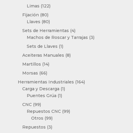
productos
122
Limas
122
productos
80
Fijación
80
productos
80
Llaves
80
productos
4
Sets de Herramientas
4
productos
3
Machos de Roscar y Tarrajas
3
productos
1
Sets de Llaves
1
producto
8
Aceiteras Manuales
8
productos
14
Martillos
14
productos
66
Morsas
66
productos
164
Herramientas Industriales
164
1
productos
Carga y Descarga
1
1
producto
Puentes Grúa
1
producto
99
CNC
99
productos
99
Repuestos CNC
99
99
productos
Otros
99
productos
3
Repuestos
3