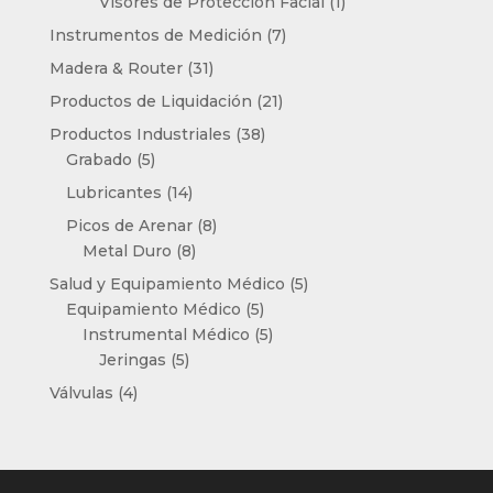
producto
1
Visores de Protección Facial
1
producto
7
Instrumentos de Medición
7
productos
31
Madera & Router
31
productos
21
Productos de Liquidación
21
productos
38
Productos Industriales
38
5
productos
Grabado
5
productos
14
Lubricantes
14
productos
8
Picos de Arenar
8
8
productos
Metal Duro
8
productos
5
Salud y Equipamiento Médico
5
5
productos
Equipamiento Médico
5
productos
5
Instrumental Médico
5
5
productos
Jeringas
5
productos
4
Válvulas
4
productos