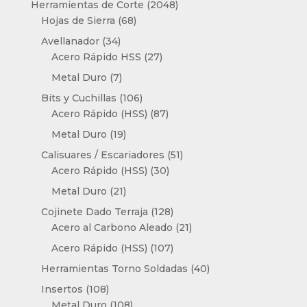
2048
Herramientas de Corte
2048
68
productos
Hojas de Sierra
68
productos
34
Avellanador
34
productos
27
Acero Rápido HSS
27
productos
7
Metal Duro
7
productos
106
Bits y Cuchillas
106
productos
87
Acero Rápido (HSS)
87
productos
19
Metal Duro
19
productos
51
Calisuares / Escariadores
51
30
productos
Acero Rápido (HSS)
30
productos
21
Metal Duro
21
productos
128
Cojinete Dado Terraja
128
productos
21
Acero al Carbono Aleado
21
productos
107
Acero Rápido (HSS)
107
productos
40
Herramientas Torno Soldadas
40
productos
108
Insertos
108
productos
108
Metal Duro
108