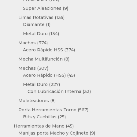
productos
9
Super Aleaciones
9
productos
135
Limas Rotativas
135
1
productos
Diamante
1
producto
134
Metal Duro
134
productos
374
Machos
374
productos
374
Acero Rápido HSS
374
productos
8
Mecha Multifunción
8
productos
307
Mechas
307
productos
45
Acero Rápido (HSS)
45
productos
227
Metal Duro
227
productos
33
Con Lubricación Interna
33
productos
8
Moleteadores
8
productos
567
Porta Herramientas Torno
567
25
productos
Bits y Cuchillas
25
productos
45
Herramientas de Mano
45
productos
9
Manijas porta Macho y Cojinete
9