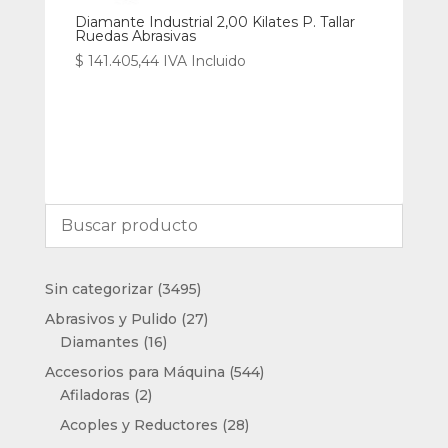
Diamante Industrial 2,00 Kilates P. Tallar
Ruedas Abrasivas
$
141.405,44
IVA Incluido
3495
Sin categorizar
3495
productos
27
Abrasivos y Pulido
27
16
productos
Diamantes
16
productos
544
Accesorios para Máquina
544
2
productos
Afiladoras
2
productos
28
Acoples y Reductores
28
productos