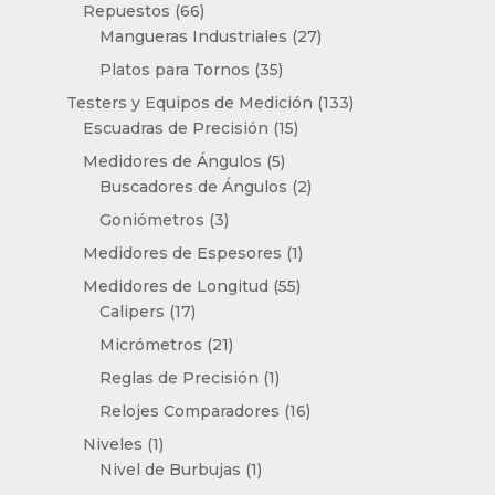
productos
66
Repuestos
66
productos
27
Mangueras Industriales
27
productos
35
Platos para Tornos
35
productos
133
Testers y Equipos de Medición
133
15
productos
Escuadras de Precisión
15
productos
5
Medidores de Ángulos
5
productos
2
Buscadores de Ángulos
2
productos
3
Goniómetros
3
productos
1
Medidores de Espesores
1
producto
55
Medidores de Longitud
55
17
productos
Calipers
17
productos
21
Micrómetros
21
productos
1
Reglas de Precisión
1
producto
16
Relojes Comparadores
16
productos
1
Niveles
1
producto
1
Nivel de Burbujas
1
producto