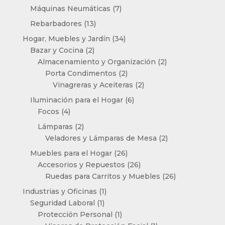
productos
7
Máquinas Neumáticas
7
productos
13
Rebarbadores
13
productos
34
Hogar, Muebles y Jardín
34
2
productos
Bazar y Cocina
2
productos
2
Almacenamiento y Organización
2
2
productos
Porta Condimentos
2
productos
2
Vinagreras y Aceiteras
2
productos
6
Iluminación para el Hogar
6
4
productos
Focos
4
productos
2
Lámparas
2
productos
2
Veladores y Lámparas de Mesa
2
productos
26
Muebles para el Hogar
26
productos
26
Accesorios y Repuestos
26
productos
26
Ruedas para Carritos y Muebles
26
productos
1
Industrias y Oficinas
1
1
producto
Seguridad Laboral
1
producto
1
Protección Personal
1