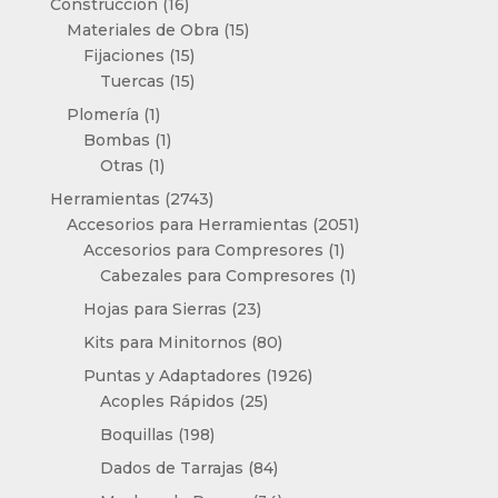
16
Construcción
16
productos
15
Materiales de Obra
15
15
productos
Fijaciones
15
productos
15
Tuercas
15
productos
1
Plomería
1
producto
1
Bombas
1
1
producto
Otras
1
producto
2743
Herramientas
2743
productos
2051
Accesorios para Herramientas
2051
1
productos
Accesorios para Compresores
1
producto
1
Cabezales para Compresores
1
producto
23
Hojas para Sierras
23
productos
80
Kits para Minitornos
80
productos
1926
Puntas y Adaptadores
1926
25
productos
Acoples Rápidos
25
productos
198
Boquillas
198
productos
84
Dados de Tarrajas
84
productos