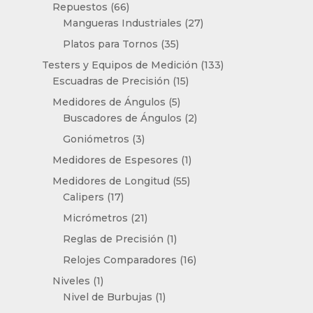
productos
66
Repuestos
66
productos
27
Mangueras Industriales
27
productos
35
Platos para Tornos
35
productos
133
Testers y Equipos de Medición
133
15
productos
Escuadras de Precisión
15
productos
5
Medidores de Ángulos
5
productos
2
Buscadores de Ángulos
2
productos
3
Goniómetros
3
productos
1
Medidores de Espesores
1
producto
55
Medidores de Longitud
55
17
productos
Calipers
17
productos
21
Micrómetros
21
productos
1
Reglas de Precisión
1
producto
16
Relojes Comparadores
16
productos
1
Niveles
1
producto
1
Nivel de Burbujas
1
producto