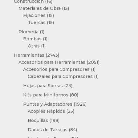
16
Construcción
16
productos
15
Materiales de Obra
15
15
productos
Fijaciones
15
productos
15
Tuercas
15
productos
1
Plomería
1
producto
1
Bombas
1
1
producto
Otras
1
producto
2743
Herramientas
2743
productos
2051
Accesorios para Herramientas
2051
1
productos
Accesorios para Compresores
1
producto
1
Cabezales para Compresores
1
producto
23
Hojas para Sierras
23
productos
80
Kits para Minitornos
80
productos
1926
Puntas y Adaptadores
1926
25
productos
Acoples Rápidos
25
productos
198
Boquillas
198
productos
84
Dados de Tarrajas
84
productos