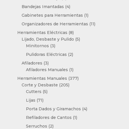
productos
4
Bandejas Imantadas
4
productos
1
Gabinetes para Herramientas
1
producto
11
Organizadores de Herramientas
11
productos
8
Herramientas Eléctricas
8
productos
5
Lijado, Desbaste y Pulido
5
3
productos
Minitornos
3
productos
2
Pulidoras Eléctricas
2
productos
3
Afiladores
3
productos
1
Afiladores Manuales
1
producto
377
Herramientas Manuales
377
205
productos
Corte y Desbaste
205
5
productos
Cutters
5
productos
71
Lijas
71
productos
4
Porta Dados y Giramachos
4
productos
1
Refiladores de Cantos
1
producto
2
Serruchos
2