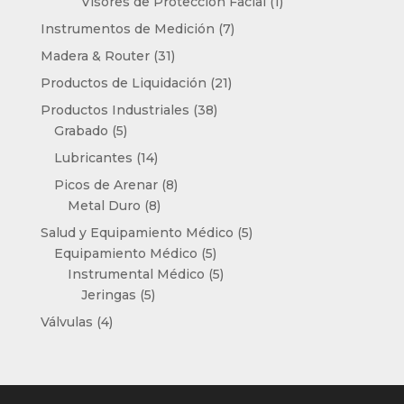
producto
1
Visores de Protección Facial
1
producto
7
Instrumentos de Medición
7
productos
31
Madera & Router
31
productos
21
Productos de Liquidación
21
productos
38
Productos Industriales
38
5
productos
Grabado
5
productos
14
Lubricantes
14
productos
8
Picos de Arenar
8
8
productos
Metal Duro
8
productos
5
Salud y Equipamiento Médico
5
5
productos
Equipamiento Médico
5
productos
5
Instrumental Médico
5
5
productos
Jeringas
5
productos
4
Válvulas
4
productos