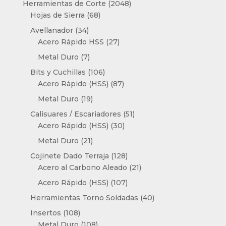
2048
Herramientas de Corte
2048
68
productos
Hojas de Sierra
68
productos
34
Avellanador
34
productos
27
Acero Rápido HSS
27
productos
7
Metal Duro
7
productos
106
Bits y Cuchillas
106
productos
87
Acero Rápido (HSS)
87
productos
19
Metal Duro
19
productos
51
Calisuares / Escariadores
51
30
productos
Acero Rápido (HSS)
30
productos
21
Metal Duro
21
productos
128
Cojinete Dado Terraja
128
productos
21
Acero al Carbono Aleado
21
productos
107
Acero Rápido (HSS)
107
productos
40
Herramientas Torno Soldadas
40
productos
108
Insertos
108
productos
108
Metal Duro
108