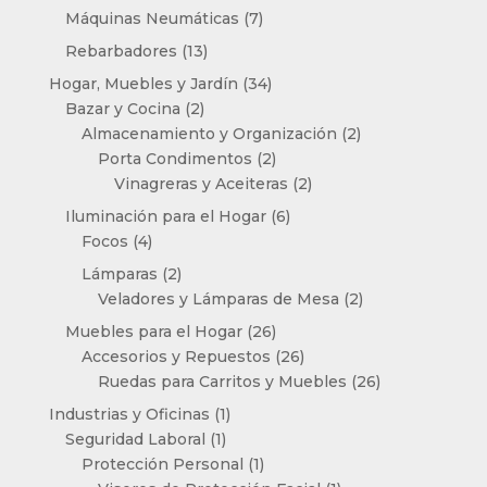
productos
7
Máquinas Neumáticas
7
productos
13
Rebarbadores
13
productos
34
Hogar, Muebles y Jardín
34
2
productos
Bazar y Cocina
2
productos
2
Almacenamiento y Organización
2
2
productos
Porta Condimentos
2
productos
2
Vinagreras y Aceiteras
2
productos
6
Iluminación para el Hogar
6
4
productos
Focos
4
productos
2
Lámparas
2
productos
2
Veladores y Lámparas de Mesa
2
productos
26
Muebles para el Hogar
26
productos
26
Accesorios y Repuestos
26
productos
26
Ruedas para Carritos y Muebles
26
productos
1
Industrias y Oficinas
1
1
producto
Seguridad Laboral
1
producto
1
Protección Personal
1