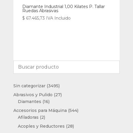
Diamante Industrial 1,00 Kilates P. Tallar
Ruedas Abrasivas
$
67.465,73
IVA Incluido
3495
Sin categorizar
3495
productos
27
Abrasivos y Pulido
27
16
productos
Diamantes
16
productos
544
Accesorios para Máquina
544
2
productos
Afiladoras
2
productos
28
Acoples y Reductores
28
productos