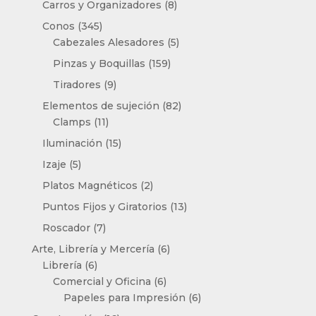
8
Carros y Organizadores
8
productos
345
Conos
345
productos
5
Cabezales Alesadores
5
productos
159
Pinzas y Boquillas
159
productos
9
Tiradores
9
productos
82
Elementos de sujeción
82
11
productos
Clamps
11
productos
15
Iluminación
15
productos
5
Izaje
5
productos
2
Platos Magnéticos
2
productos
13
Puntos Fijos y Giratorios
13
productos
7
Roscador
7
productos
6
Arte, Librería y Mercería
6
6
productos
Librería
6
productos
6
Comercial y Oficina
6
productos
6
Papeles para Impresión
6
productos