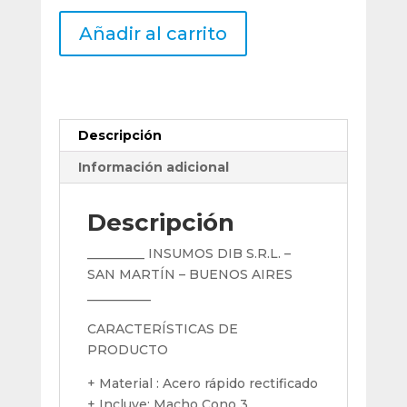
Macho
Añadir al carrito
Uranga
Acero
Rapido
Metrica
M24
Descripción
X
2
Información adicional
Cono
3
Descripción
cantidad
_________ INSUMOS DIB S.R.L. –
SAN MARTÍN – BUENOS AIRES
__________
CARACTERÍSTICAS DE
PRODUCTO
+ Material : Acero rápido rectificado
+ Incluye: Macho Cono 3