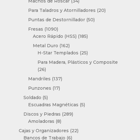
34
Machos de Roscar
34
productos
20
Para Taladros y Atornilladores
20
productos
50
Puntas de Destornillador
50
productos
1090
Fresas
1090
productos
185
Acero Rápido (HSS)
185
productos
162
Metal Duro
162
productos
25
H-Star Templados
25
productos
Para Madera, Plásticos y Composite
26
26
productos
137
Mandriles
137
productos
17
Punzones
17
productos
5
Soldado
5
productos
5
Escuadras Magnéticas
5
productos
289
Discos y Piedras
289
8
productos
Amoladoras
8
productos
22
Cajas y Organizadores
22
6
productos
Bancos de Trabajo
6