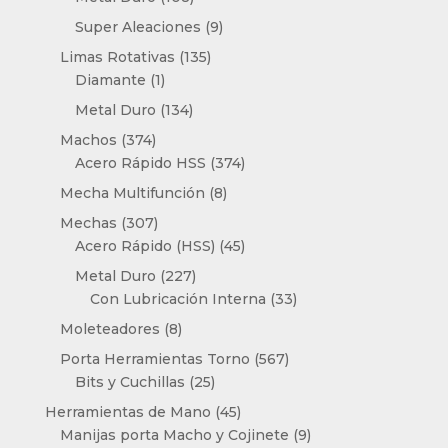
productos
9
Super Aleaciones
9
productos
135
Limas Rotativas
135
1
productos
Diamante
1
producto
134
Metal Duro
134
productos
374
Machos
374
productos
374
Acero Rápido HSS
374
productos
8
Mecha Multifunción
8
productos
307
Mechas
307
productos
45
Acero Rápido (HSS)
45
productos
227
Metal Duro
227
productos
33
Con Lubricación Interna
33
productos
8
Moleteadores
8
productos
567
Porta Herramientas Torno
567
25
productos
Bits y Cuchillas
25
productos
45
Herramientas de Mano
45
productos
9
Manijas porta Macho y Cojinete
9