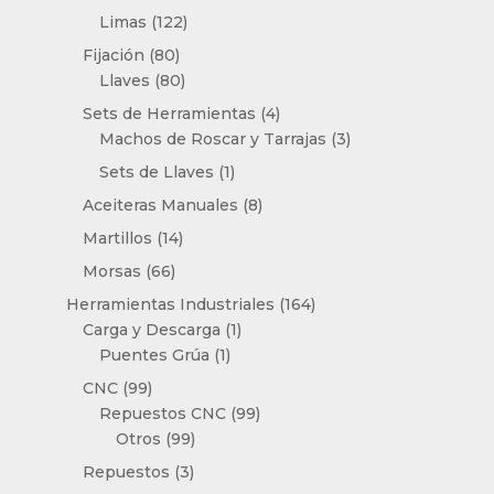
productos
122
Limas
122
productos
80
Fijación
80
productos
80
Llaves
80
productos
4
Sets de Herramientas
4
productos
3
Machos de Roscar y Tarrajas
3
productos
1
Sets de Llaves
1
producto
8
Aceiteras Manuales
8
productos
14
Martillos
14
productos
66
Morsas
66
productos
164
Herramientas Industriales
164
1
productos
Carga y Descarga
1
1
producto
Puentes Grúa
1
producto
99
CNC
99
productos
99
Repuestos CNC
99
99
productos
Otros
99
productos
3
Repuestos
3