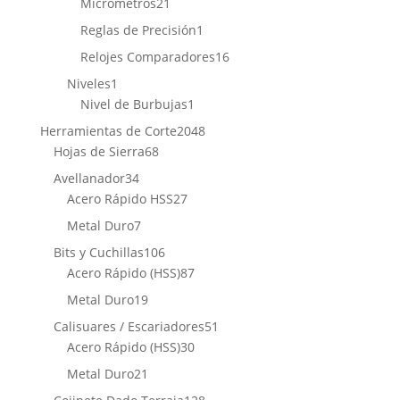
21
Micrómetros
21
productos
1
Reglas de Precisión
1
producto
16
Relojes Comparadores
16
productos
1
Niveles
1
producto
1
Nivel de Burbujas
1
producto
2048
Herramientas de Corte
2048
68
productos
Hojas de Sierra
68
productos
34
Avellanador
34
productos
27
Acero Rápido HSS
27
productos
7
Metal Duro
7
productos
106
Bits y Cuchillas
106
productos
87
Acero Rápido (HSS)
87
productos
19
Metal Duro
19
productos
51
Calisuares / Escariadores
51
30
productos
Acero Rápido (HSS)
30
productos
21
Metal Duro
21
productos
128