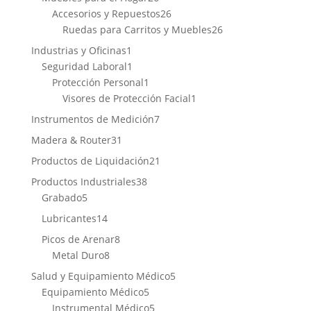
productos
26
Accesorios y Repuestos
26
productos
26
Ruedas para Carritos y Muebles
26
productos
1
Industrias y Oficinas
1
producto
1
Seguridad Laboral
1
producto
1
Protección Personal
1
producto
1
Visores de Protección Facial
1
producto
7
Instrumentos de Medición
7
productos
31
Madera & Router
31
productos
21
Productos de Liquidación
21
productos
38
Productos Industriales
38
5
productos
Grabado
5
productos
14
Lubricantes
14
productos
8
Picos de Arenar
8
8
productos
Metal Duro
8
productos
5
Salud y Equipamiento Médico
5
5
productos
Equipamiento Médico
5
productos
5
Instrumental Médico
5