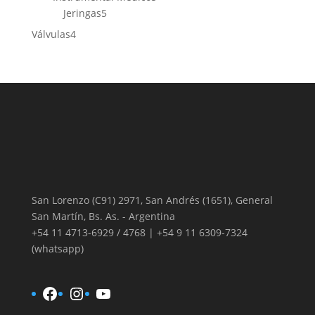
5
productos
Jeringas
5
productos
4
Válvulas
4
productos
San Lorenzo (C91) 2971, San Andrés (1651), General
San Martín, Bs. As. - Argentina
+54 11 4713-6929 / 4768 | +54 9 11 6309-7324
(whatsapp)
Facebook
Instagram
YouTube