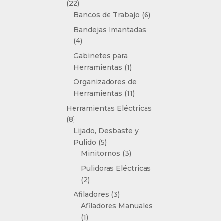
22
22
productos
6
Bancos de Trabajo
6
productos
Bandejas Imantadas
4
4
productos
Gabinetes para
1
Herramientas
1
producto
Organizadores de
11
Herramientas
11
productos
Herramientas Eléctricas
8
8
productos
Lijado, Desbaste y
5
Pulido
5
productos
3
Minitornos
3
productos
Pulidoras Eléctricas
2
2
productos
3
Afiladores
3
productos
Afiladores Manuales
1
1