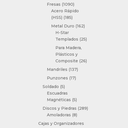
productos
1090
Fresas
1090
productos
Acero Rápido
185
(HSS)
185
productos
162
Metal Duro
162
productos
H-Star
25
Templados
25
productos
Para Madera,
Plásticos y
26
Composite
26
productos
137
Mandriles
137
productos
17
Punzones
17
productos
5
Soldado
5
productos
Escuadras
5
Magnéticas
5
productos
289
Discos y Piedras
289
8
productos
Amoladoras
8
productos
Cajas y Organizadores