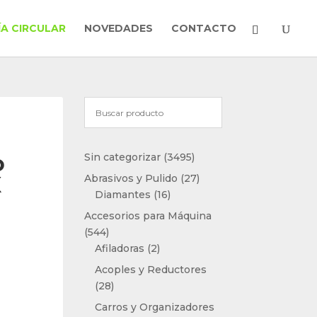
A CIRCULAR
NOVEDADES
CONTACTO
3495
o
Sin categorizar
3495
productos
27
X
Abrasivos y Pulido
27
16
productos
Diamantes
16
productos
Accesorios para Máquina
544
544
productos
2
Afiladoras
2
productos
Acoples y Reductores
28
28
productos
Carros y Organizadores