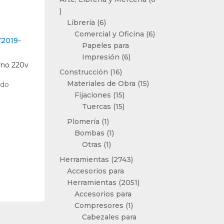
6
productos
6
Librería
6
productos
6
Comercial y Oficina
6
productos
Papeles para
6
Impresión
6
rno 220v
productos
16
Construcción
16
productos
15
Materiales de Obra
15
ido
15
productos
Fijaciones
15
productos
15
Tuercas
15
productos
1
Plomería
1
producto
1
Bombas
1
1
producto
Otras
1
producto
2743
Herramientas
2743
productos
Accesorios para
2051
Herramientas
2051
productos
Accesorios para
1
Compresores
1
producto
Cabezales para