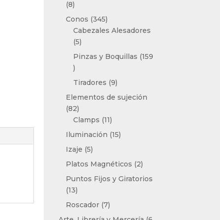
8
8
productos
345
Conos
345
productos
Cabezales Alesadores
5
5
productos
Pinzas y Boquillas
159
159
productos
9
Tiradores
9
productos
Elementos de sujeción
82
82
productos
11
Clamps
11
productos
15
Iluminación
15
productos
5
Izaje
5
productos
2
Platos Magnéticos
2
productos
Puntos Fijos y Giratorios
13
13
productos
7
Roscador
7
productos
Arte, Librería y Mercería
6