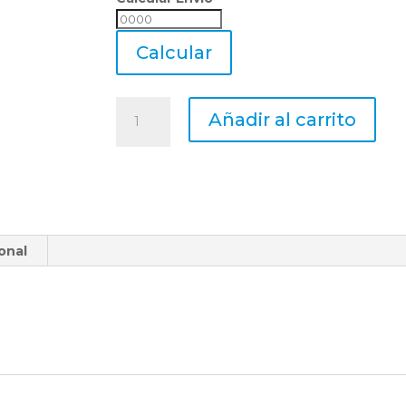
Calcular
Envio
Calcular
Macho
Añadir al carrito
Uranga
Acero
Rapido
Metrica
M6
X
onal
1,00
Cono
2
cantidad