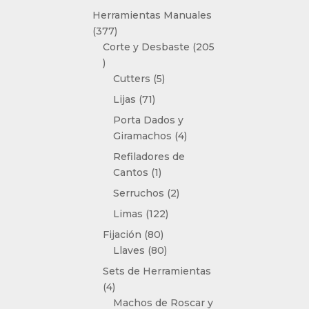
producto
Herramientas Manuales
377
377
productos
Corte y Desbaste
205
205
productos
5
Cutters
5
productos
71
Lijas
71
productos
Porta Dados y
4
Giramachos
4
productos
Refiladores de
1
Cantos
1
producto
2
Serruchos
2
productos
122
Limas
122
productos
80
Fijación
80
productos
80
Llaves
80
productos
Sets de Herramientas
4
4
productos
Machos de Roscar y