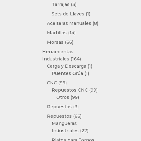
3
Tarrajas
3
productos
1
Sets de Llaves
1
producto
8
Aceiteras Manuales
8
productos
14
Martillos
14
productos
66
Morsas
66
productos
Herramientas
164
Industriales
164
productos
1
Carga y Descarga
1
1
producto
Puentes Grúa
1
producto
99
CNC
99
productos
99
Repuestos CNC
99
99
productos
Otros
99
productos
3
Repuestos
3
productos
66
Repuestos
66
productos
Mangueras
27
Industriales
27
productos
Platos para Tornos