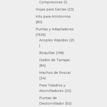
1
Compresores
1
producto
23
Hojas para Sierras
23
productos
Kits para Minitornos
80
80
productos
Puntas y Adaptadores
1926
1926
productos
Acoples Rápidos
25
25
productos
198
Boquillas
198
productos
Dados de Tarrajas
84
84
productos
Machos de Roscar
34
34
productos
Para Taladros y
20
Atornilladores
20
productos
Puntas de
50
Destornillador
50