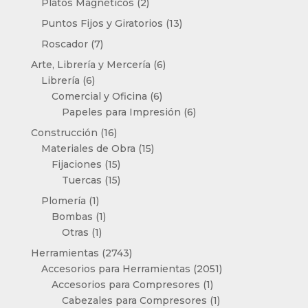
2
Platos Magnéticos
2
productos
13
Puntos Fijos y Giratorios
13
productos
7
Roscador
7
productos
6
Arte, Librería y Mercería
6
6
productos
Librería
6
productos
6
Comercial y Oficina
6
productos
6
Papeles para Impresión
6
productos
16
Construcción
16
productos
15
Materiales de Obra
15
15
productos
Fijaciones
15
productos
15
Tuercas
15
productos
1
Plomería
1
producto
1
Bombas
1
1
producto
Otras
1
producto
2743
Herramientas
2743
productos
2051
Accesorios para Herramientas
2051
1
productos
Accesorios para Compresores
1
producto
1
Cabezales para Compresores
1