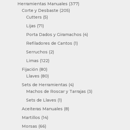
producto
377
Herramientas Manuales
377
205
productos
Corte y Desbaste
205
5
productos
Cutters
5
productos
71
Lijas
71
productos
4
Porta Dados y Giramachos
4
productos
1
Refiladores de Cantos
1
producto
2
Serruchos
2
productos
122
Limas
122
productos
80
Fijación
80
productos
80
Llaves
80
productos
4
Sets de Herramientas
4
productos
3
Machos de Roscar y Tarrajas
3
productos
1
Sets de Llaves
1
producto
8
Aceiteras Manuales
8
productos
14
Martillos
14
productos
66
Morsas
66