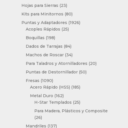
producto
23
Hojas para Sierras
23
productos
80
Kits para Minitornos
80
productos
1926
Puntas y Adaptadores
1926
25
productos
Acoples Rápidos
25
productos
198
Boquillas
198
productos
84
Dados de Tarrajas
84
productos
34
Machos de Roscar
34
productos
20
Para Taladros y Atornilladores
20
productos
50
Puntas de Destornillador
50
productos
1090
Fresas
1090
productos
185
Acero Rápido (HSS)
185
productos
162
Metal Duro
162
productos
25
H-Star Templados
25
productos
Para Madera, Plásticos y Composite
26
26
productos
137
Mandriles
137