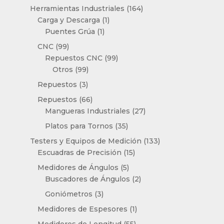
productos
164
Herramientas Industriales
164
1
productos
Carga y Descarga
1
1
producto
Puentes Grúa
1
producto
99
CNC
99
productos
99
Repuestos CNC
99
99
productos
Otros
99
productos
3
Repuestos
3
productos
66
Repuestos
66
productos
27
Mangueras Industriales
27
productos
35
Platos para Tornos
35
productos
133
Testers y Equipos de Medición
133
15
productos
Escuadras de Precisión
15
productos
5
Medidores de Ángulos
5
productos
2
Buscadores de Ángulos
2
productos
3
Goniómetros
3
productos
1
Medidores de Espesores
1
producto
55
Medidores de Longitud
55