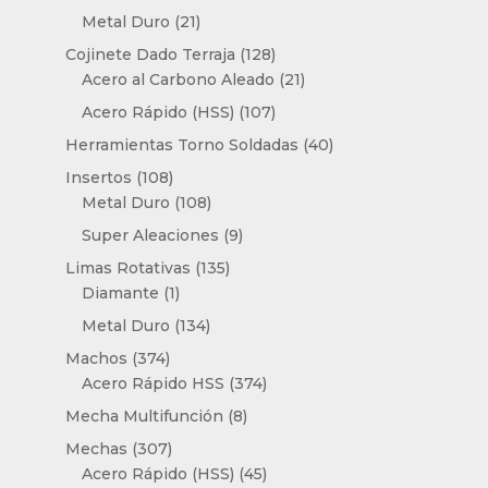
productos
21
Metal Duro
21
productos
128
Cojinete Dado Terraja
128
productos
21
Acero al Carbono Aleado
21
productos
107
Acero Rápido (HSS)
107
productos
40
Herramientas Torno Soldadas
40
productos
108
Insertos
108
productos
108
Metal Duro
108
productos
9
Super Aleaciones
9
productos
135
Limas Rotativas
135
1
productos
Diamante
1
producto
134
Metal Duro
134
productos
374
Machos
374
productos
374
Acero Rápido HSS
374
productos
8
Mecha Multifunción
8
productos
307
Mechas
307
productos
45
Acero Rápido (HSS)
45