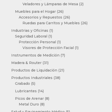
productos
2
Veladores y Lámparas de Mesa
2
productos
26
Muebles para el Hogar
26
productos
26
Accesorios y Repuestos
26
productos
26
Ruedas para Carritos y Muebles
26
productos
1
Industrias y Oficinas
1
1
producto
Seguridad Laboral
1
producto
1
Protección Personal
1
producto
1
Visores de Protección Facial
1
producto
7
Instrumentos de Medición
7
productos
31
Madera & Router
31
productos
21
Productos de Liquidación
21
productos
38
Productos Industriales
38
5
productos
Grabado
5
productos
14
Lubricantes
14
productos
8
Picos de Arenar
8
8
productos
Metal Duro
8
productos
5
Salud y Equipamiento Médico
5