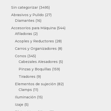
3495
Sin categorizar
3495
productos
27
Abrasivos y Pulido
27
16
productos
Diamantes
16
productos
544
Accesorios para Máquina
544
2
productos
Afiladoras
2
productos
28
Acoples y Reductores
28
productos
8
Carros y Organizadores
8
productos
345
Conos
345
productos
5
Cabezales Alesadores
5
productos
159
Pinzas y Boquillas
159
productos
9
Tiradores
9
productos
82
Elementos de sujeción
82
11
productos
Clamps
11
productos
15
Iluminación
15
productos
5
Izaje
5
productos