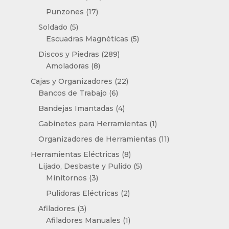
productos
17
Punzones
17
productos
5
Soldado
5
productos
5
Escuadras Magnéticas
5
productos
289
Discos y Piedras
289
8
productos
Amoladoras
8
productos
22
Cajas y Organizadores
22
6
productos
Bancos de Trabajo
6
productos
4
Bandejas Imantadas
4
productos
1
Gabinetes para Herramientas
1
producto
11
Organizadores de Herramientas
11
productos
8
Herramientas Eléctricas
8
productos
5
Lijado, Desbaste y Pulido
5
3
productos
Minitornos
3
productos
2
Pulidoras Eléctricas
2
productos
3
Afiladores
3
productos
1
Afiladores Manuales
1