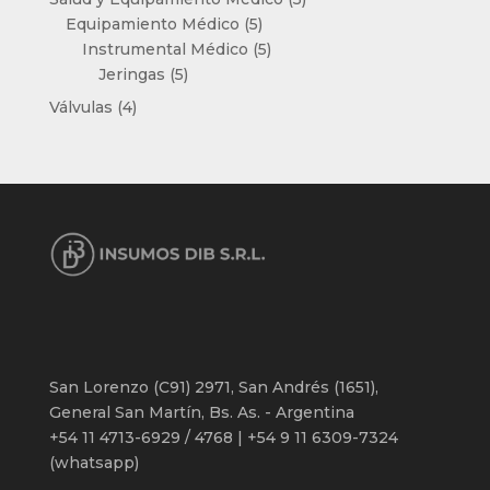
5
productos
Equipamiento Médico
5
productos
5
Instrumental Médico
5
5
productos
Jeringas
5
productos
4
Válvulas
4
productos
San Lorenzo (C91) 2971, San Andrés (1651),
General San Martín, Bs. As. - Argentina
+54 11 4713-6929 / 4768 | +54 9 11 6309-7324
(whatsapp)