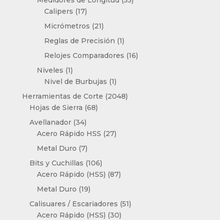
17
productos
Calipers
17
productos
21
Micrómetros
21
productos
1
Reglas de Precisión
1
producto
16
Relojes Comparadores
16
productos
1
Niveles
1
producto
1
Nivel de Burbujas
1
producto
2048
Herramientas de Corte
2048
68
productos
Hojas de Sierra
68
productos
34
Avellanador
34
productos
27
Acero Rápido HSS
27
productos
7
Metal Duro
7
productos
106
Bits y Cuchillas
106
productos
87
Acero Rápido (HSS)
87
productos
19
Metal Duro
19
productos
51
Calisuares / Escariadores
51
30
productos
Acero Rápido (HSS)
30