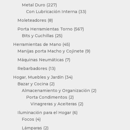
productos
227
Metal Duro
227
productos
33
Con Lubricación Interna
33
productos
8
Moleteadores
8
productos
567
Porta Herramientas Torno
567
25
productos
Bits y Cuchillas
25
productos
45
Herramientas de Mano
45
productos
9
Manijas porta Macho y Cojinete
9
productos
7
Máquinas Neumáticas
7
productos
13
Rebarbadores
13
productos
34
Hogar, Muebles y Jardín
34
2
productos
Bazar y Cocina
2
productos
2
Almacenamiento y Organización
2
2
productos
Porta Condimentos
2
productos
2
Vinagreras y Aceiteras
2
productos
6
Iluminación para el Hogar
6
4
productos
Focos
4
productos
2
Lámparas
2