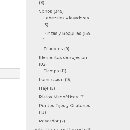
8
8
productos
345
Conos
345
productos
Cabezales Alesadores
5
5
productos
Pinzas y Boquillas
159
159
productos
9
Tiradores
9
productos
Elementos de sujeción
82
82
productos
11
Clamps
11
productos
15
Iluminación
15
productos
5
Izaje
5
productos
2
Platos Magnéticos
2
productos
Puntos Fijos y Giratorios
13
13
productos
7
Roscador
7
productos
Arte, Librería y Mercería
6