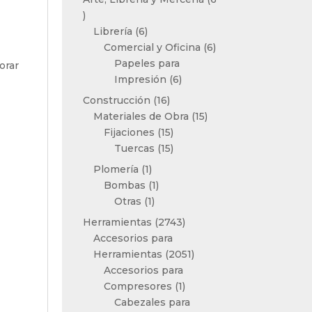
6
productos
6
Librería
6
productos
6
Comercial y Oficina
6
productos
Papeles para
orar
6
Impresión
6
productos
16
Construcción
16
productos
15
Materiales de Obra
15
15
productos
Fijaciones
15
productos
15
Tuercas
15
productos
1
Plomería
1
producto
1
Bombas
1
1
producto
Otras
1
producto
2743
Herramientas
2743
productos
Accesorios para
2051
Herramientas
2051
productos
Accesorios para
1
Compresores
1
producto
Cabezales para