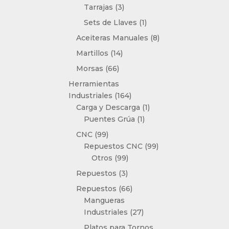
3
Tarrajas
3
productos
1
Sets de Llaves
1
producto
8
Aceiteras Manuales
8
productos
14
Martillos
14
productos
66
Morsas
66
productos
Herramientas
164
Industriales
164
productos
1
Carga y Descarga
1
1
producto
Puentes Grúa
1
producto
99
CNC
99
productos
99
Repuestos CNC
99
99
productos
Otros
99
productos
3
Repuestos
3
productos
66
Repuestos
66
productos
Mangueras
27
Industriales
27
productos
Platos para Tornos