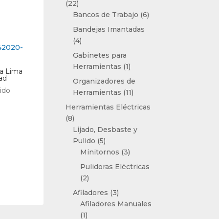
22
22
productos
6
Bancos de Trabajo
6
productos
Bandejas Imantadas
4
4
productos
Gabinetes para
1
Herramientas
1
a Lima
producto
ad
Organizadores de
uido
11
Herramientas
11
productos
Herramientas Eléctricas
8
8
productos
Lijado, Desbaste y
5
Pulido
5
productos
3
Minitornos
3
productos
Pulidoras Eléctricas
2
2
productos
3
Afiladores
3
productos
Afiladores Manuales
1
1