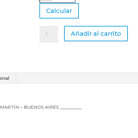
Envio
Calcular
Macho
Añadir al carrito
Uranga
Acero
Rapido
Unc
2
X
onal
56
Cono
1
cantidad
N MARTÍN – BUENOS AIRES __________