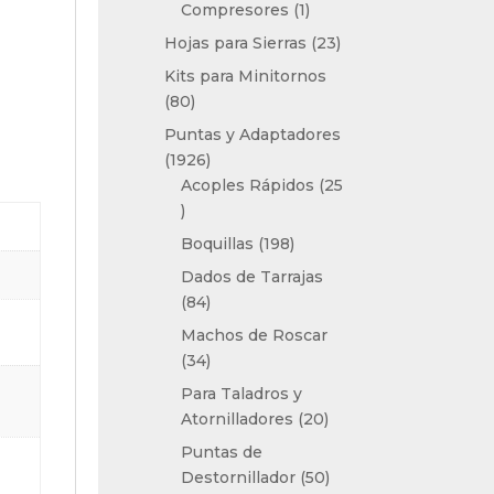
1
Compresores
1
producto
23
Hojas para Sierras
23
productos
Kits para Minitornos
80
80
productos
Puntas y Adaptadores
1926
1926
productos
Acoples Rápidos
25
25
productos
198
Boquillas
198
productos
Dados de Tarrajas
84
84
productos
Machos de Roscar
34
34
productos
Para Taladros y
20
Atornilladores
20
productos
Puntas de
50
Destornillador
50