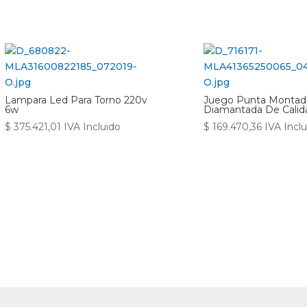
Lampara Led Para Torno 220v
Juego Punta Montad
6w
Diamantada De Calid
$
375.421,01
IVA Incluido
$
169.470,36
IVA Incl