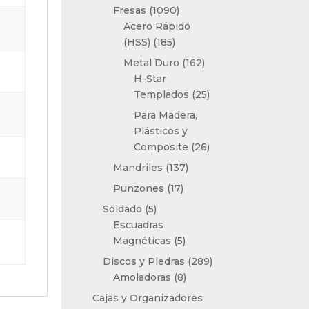
productos
1090
Fresas
1090
productos
Acero Rápido
185
(HSS)
185
productos
162
Metal Duro
162
productos
H-Star
25
Templados
25
productos
Para Madera,
Plásticos y
26
Composite
26
productos
137
Mandriles
137
productos
17
Punzones
17
productos
5
Soldado
5
productos
Escuadras
5
Magnéticas
5
productos
289
Discos y Piedras
289
8
productos
Amoladoras
8
productos
Cajas y Organizadores