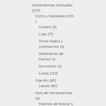
producto
Herramientas Manuales
377
377
productos
Corte y Desbaste
205
205
productos
5
Cutters
5
productos
71
Lijas
71
productos
Porta Dados y
4
Giramachos
4
productos
Refiladores de
1
Cantos
1
producto
2
Serruchos
2
productos
122
Limas
122
productos
80
Fijación
80
productos
80
Llaves
80
productos
Sets de Herramientas
4
4
productos
Machos de Roscar y