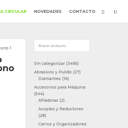
A CIRCULAR
NOVEDADES
CONTACTO
Cono 1
o
3495
Sin categorizar
3495
ono
productos
27
Abrasivos y Pulido
27
16
productos
Diamantes
16
productos
Accesorios para Máquina
544
544
productos
2
Afiladoras
2
productos
Acoples y Reductores
28
28
productos
Carros y Organizadores