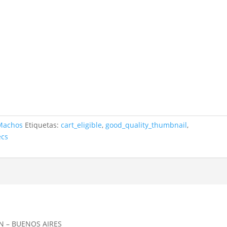
Machos
Etiquetas:
cart_eligible
,
good_quality_thumbnail
,
ecs
N – BUENOS AIRES __________