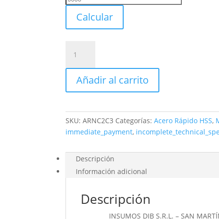
Envio
Calcular
Macho
Uranga
Acero
Añadir al carrito
Rapido
Unc
2
X
SKU:
ARNC2C3
Categorías:
Acero Rápido HSS
,
56
immediate_payment
,
incomplete_technical_sp
Cono
3
cantidad
Descripción
Información adicional
Descripción
_________ INSUMOS DIB S.R.L. – SAN MARTÍ