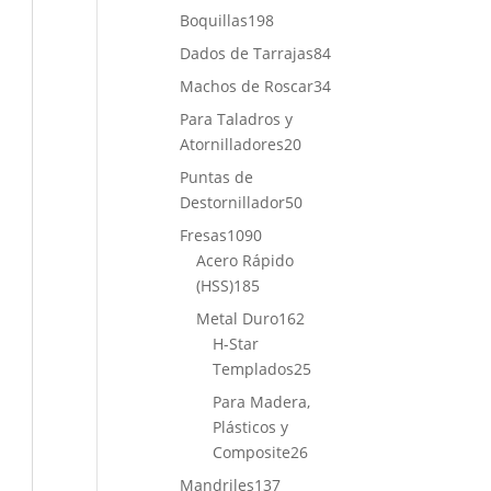
productos
198
Boquillas
198
productos
84
Dados de Tarrajas
84
productos
34
Machos de Roscar
34
productos
Para Taladros y
20
Atornilladores
20
productos
Puntas de
50
Destornillador
50
productos
1090
Fresas
1090
productos
Acero Rápido
185
(HSS)
185
productos
162
Metal Duro
162
productos
H-Star
25
Templados
25
productos
Para Madera,
Plásticos y
26
Composite
26
productos
137
Mandriles
137