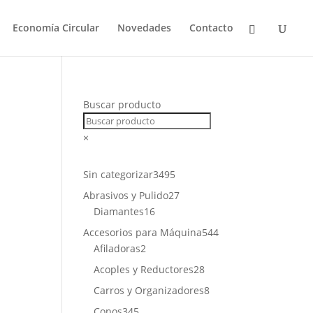
Economía Circular
Novedades
Contacto
Buscar producto
×
3495
Sin categorizar
3495
productos
27
Abrasivos y Pulido
27
16
productos
Diamantes
16
productos
544
Accesorios para Máquina
544
2
productos
Afiladoras
2
productos
28
Acoples y Reductores
28
productos
8
Carros y Organizadores
8
productos
345
Conos
345