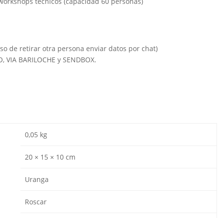
 workshops técnicos (capacidad 60 personas)
so de retirar otra persona enviar datos por chat)
IO, VIA BARILOCHE y SENDBOX.
0,05 kg
20 × 15 × 10 cm
Uranga
Roscar