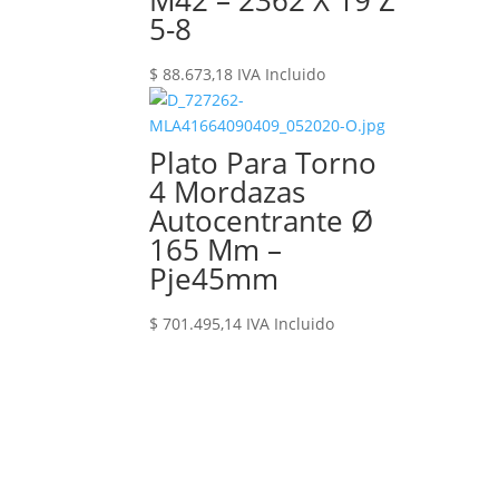
M42 – 2362 X 19 Z
5-8
$
88.673,18
IVA Incluido
Plato Para Torno
4 Mordazas
Autocentrante Ø
165 Mm –
Pje45mm
$
701.495,14
IVA Incluido