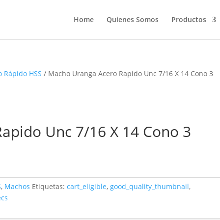
Home
Quienes Somos
Productos
o Rápido HSS
/ Macho Uranga Acero Rapido Unc 7/16 X 14 Cono 3
apido Unc 7/16 X 14 Cono 3
S
,
Machos
Etiquetas:
cart_eligible
,
good_quality_thumbnail
,
ecs