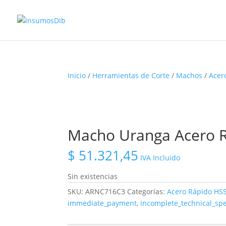
Inicio
/
Herramientas de Corte
/
Machos
/
Acer
Macho Uranga Acero R
$
51.321,45
IVA Incluido
Sin existencias
SKU:
ARNC716C3
Categorías:
Acero Rápido HS
immediate_payment
,
incomplete_technical_sp