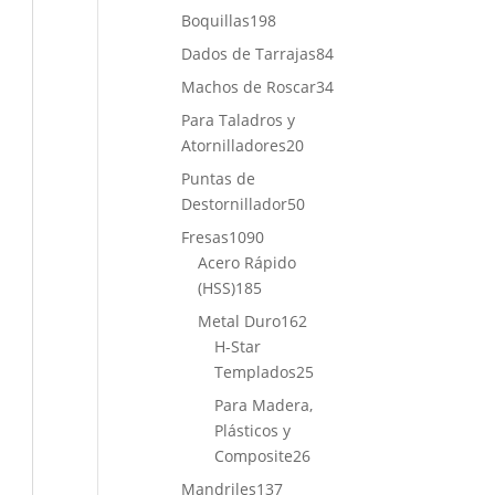
productos
198
Boquillas
198
productos
84
Dados de Tarrajas
84
productos
34
Machos de Roscar
34
productos
Para Taladros y
20
Atornilladores
20
productos
Puntas de
50
Destornillador
50
productos
1090
Fresas
1090
productos
Acero Rápido
185
(HSS)
185
productos
162
Metal Duro
162
productos
H-Star
25
Templados
25
productos
Para Madera,
Plásticos y
26
Composite
26
productos
137
Mandriles
137