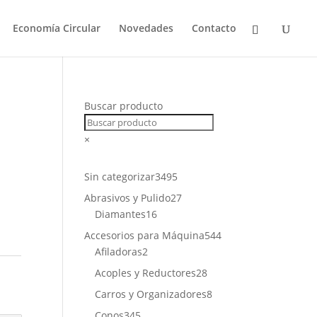
Economía Circular
Novedades
Contacto
Buscar producto
×
3495
Sin categorizar
3495
productos
27
Abrasivos y Pulido
27
16
productos
Diamantes
16
productos
544
Accesorios para Máquina
544
2
productos
Afiladoras
2
productos
28
Acoples y Reductores
28
productos
8
Carros y Organizadores
8
productos
345
Conos
345