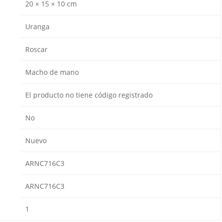
20 × 15 × 10 cm
Uranga
Roscar
Macho de mano
El producto no tiene código registrado
No
Nuevo
ARNC716C3
ARNC716C3
1