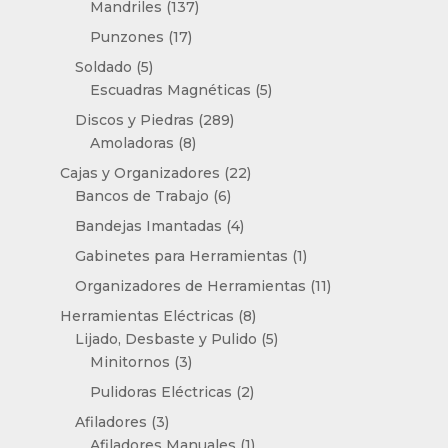
137
Mandriles
137
productos
17
Punzones
17
productos
5
Soldado
5
productos
5
Escuadras Magnéticas
5
productos
289
Discos y Piedras
289
8
productos
Amoladoras
8
productos
22
Cajas y Organizadores
22
6
productos
Bancos de Trabajo
6
productos
4
Bandejas Imantadas
4
productos
1
Gabinetes para Herramientas
1
producto
11
Organizadores de Herramientas
11
productos
8
Herramientas Eléctricas
8
productos
5
Lijado, Desbaste y Pulido
5
3
productos
Minitornos
3
productos
2
Pulidoras Eléctricas
2
productos
3
Afiladores
3
productos
1
Afiladores Manuales
1