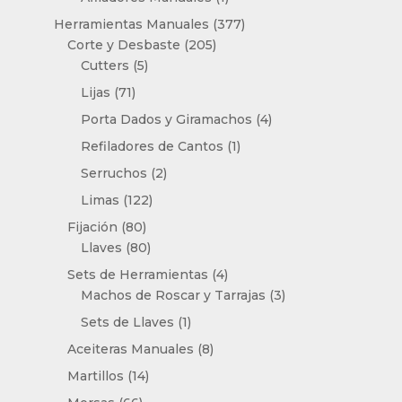
producto
377
Herramientas Manuales
377
205
productos
Corte y Desbaste
205
5
productos
Cutters
5
productos
71
Lijas
71
productos
4
Porta Dados y Giramachos
4
productos
1
Refiladores de Cantos
1
producto
2
Serruchos
2
productos
122
Limas
122
productos
80
Fijación
80
productos
80
Llaves
80
productos
4
Sets de Herramientas
4
productos
3
Machos de Roscar y Tarrajas
3
productos
1
Sets de Llaves
1
producto
8
Aceiteras Manuales
8
productos
14
Martillos
14
productos
66