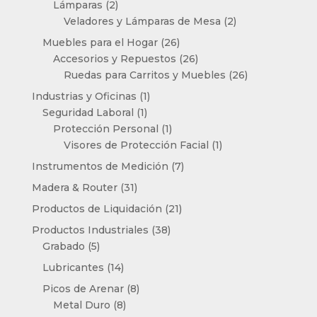
2
Lámparas
2
productos
2
Veladores y Lámparas de Mesa
2
productos
26
Muebles para el Hogar
26
productos
26
Accesorios y Repuestos
26
productos
26
Ruedas para Carritos y Muebles
26
productos
1
Industrias y Oficinas
1
1
producto
Seguridad Laboral
1
producto
1
Protección Personal
1
producto
1
Visores de Protección Facial
1
producto
7
Instrumentos de Medición
7
productos
31
Madera & Router
31
productos
21
Productos de Liquidación
21
productos
38
Productos Industriales
38
5
productos
Grabado
5
productos
14
Lubricantes
14
productos
8
Picos de Arenar
8
8
productos
Metal Duro
8