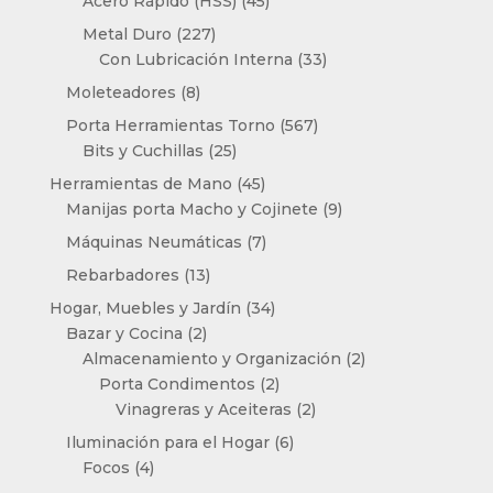
Acero Rápido (HSS)
45
productos
227
Metal Duro
227
productos
33
Con Lubricación Interna
33
productos
8
Moleteadores
8
productos
567
Porta Herramientas Torno
567
25
productos
Bits y Cuchillas
25
productos
45
Herramientas de Mano
45
productos
9
Manijas porta Macho y Cojinete
9
productos
7
Máquinas Neumáticas
7
productos
13
Rebarbadores
13
productos
34
Hogar, Muebles y Jardín
34
2
productos
Bazar y Cocina
2
productos
2
Almacenamiento y Organización
2
2
productos
Porta Condimentos
2
productos
2
Vinagreras y Aceiteras
2
productos
6
Iluminación para el Hogar
6
4
productos
Focos
4
productos