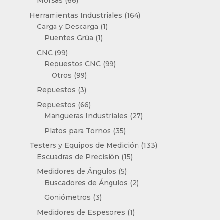
Morsas
66
productos
164
Herramientas Industriales
164
1
productos
Carga y Descarga
1
1
producto
Puentes Grúa
1
producto
99
CNC
99
productos
99
Repuestos CNC
99
99
productos
Otros
99
productos
3
Repuestos
3
productos
66
Repuestos
66
productos
27
Mangueras Industriales
27
productos
35
Platos para Tornos
35
productos
133
Testers y Equipos de Medición
133
15
productos
Escuadras de Precisión
15
productos
5
Medidores de Ángulos
5
productos
2
Buscadores de Ángulos
2
productos
3
Goniómetros
3
productos
1
Medidores de Espesores
1