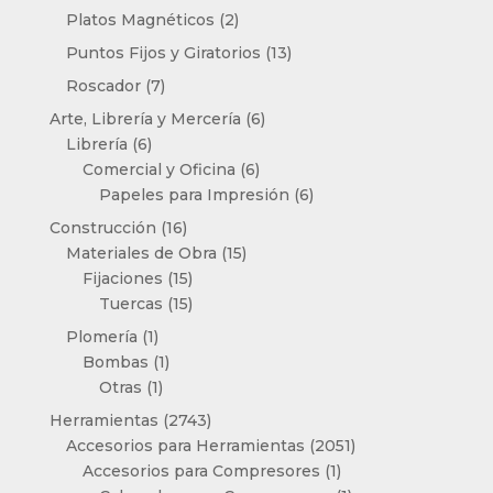
productos
2
Platos Magnéticos
2
productos
13
Puntos Fijos y Giratorios
13
productos
7
Roscador
7
productos
6
Arte, Librería y Mercería
6
6
productos
Librería
6
productos
6
Comercial y Oficina
6
productos
6
Papeles para Impresión
6
productos
16
Construcción
16
productos
15
Materiales de Obra
15
15
productos
Fijaciones
15
productos
15
Tuercas
15
productos
1
Plomería
1
producto
1
Bombas
1
1
producto
Otras
1
producto
2743
Herramientas
2743
productos
2051
Accesorios para Herramientas
2051
1
productos
Accesorios para Compresores
1