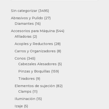
3495
Sin categorizar
3495
productos
27
Abrasivos y Pulido
27
16
productos
Diamantes
16
productos
544
Accesorios para Máquina
544
2
productos
Afiladoras
2
productos
28
Acoples y Reductores
28
productos
8
Carros y Organizadores
8
productos
345
Conos
345
productos
5
Cabezales Alesadores
5
productos
159
Pinzas y Boquillas
159
productos
9
Tiradores
9
productos
82
Elementos de sujeción
82
11
productos
Clamps
11
productos
15
Iluminación
15
productos
5
Izaje
5