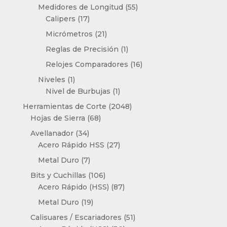
producto
55
Medidores de Longitud
55
17
productos
Calipers
17
productos
21
Micrómetros
21
productos
1
Reglas de Precisión
1
producto
16
Relojes Comparadores
16
productos
1
Niveles
1
producto
1
Nivel de Burbujas
1
producto
2048
Herramientas de Corte
2048
68
productos
Hojas de Sierra
68
productos
34
Avellanador
34
productos
27
Acero Rápido HSS
27
productos
7
Metal Duro
7
productos
106
Bits y Cuchillas
106
productos
87
Acero Rápido (HSS)
87
productos
19
Metal Duro
19
productos
51
Calisuares / Escariadores
51