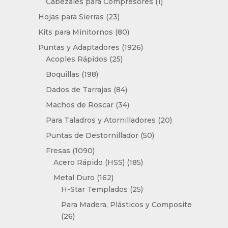
producto
1
Cabezales para Compresores
1
producto
23
Hojas para Sierras
23
productos
80
Kits para Minitornos
80
productos
1926
Puntas y Adaptadores
1926
25
productos
Acoples Rápidos
25
productos
198
Boquillas
198
productos
84
Dados de Tarrajas
84
productos
34
Machos de Roscar
34
productos
20
Para Taladros y Atornilladores
20
productos
50
Puntas de Destornillador
50
productos
1090
Fresas
1090
productos
185
Acero Rápido (HSS)
185
productos
162
Metal Duro
162
productos
25
H-Star Templados
25
productos
Para Madera, Plásticos y Composite
26
26
productos