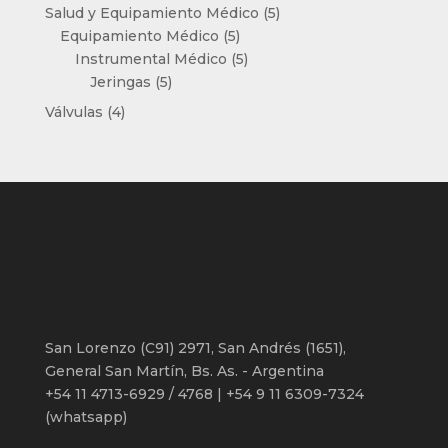
productos
5
Salud y Equipamiento Médico
5
5
productos
Equipamiento Médico
5
productos
5
Instrumental Médico
5
5
productos
Jeringas
5
productos
4
Válvulas
4
productos
San Lorenzo (C91) 2971, San Andrés (1651),
General San Martín, Bs. As. - Argentina
+54 11 4713-6929 / 4768 | +54 9 11 6309-7324
(whatsapp)