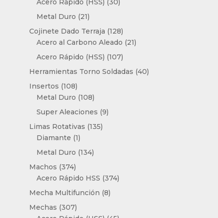
30
productos
Acero Rápido (HSS)
30
productos
21
Metal Duro
21
productos
128
Cojinete Dado Terraja
128
productos
21
Acero al Carbono Aleado
21
productos
107
Acero Rápido (HSS)
107
productos
40
Herramientas Torno Soldadas
40
productos
108
Insertos
108
productos
108
Metal Duro
108
productos
9
Super Aleaciones
9
productos
135
Limas Rotativas
135
1
productos
Diamante
1
producto
134
Metal Duro
134
productos
374
Machos
374
productos
374
Acero Rápido HSS
374
productos
8
Mecha Multifunción
8
productos
307
Mechas
307
productos
45