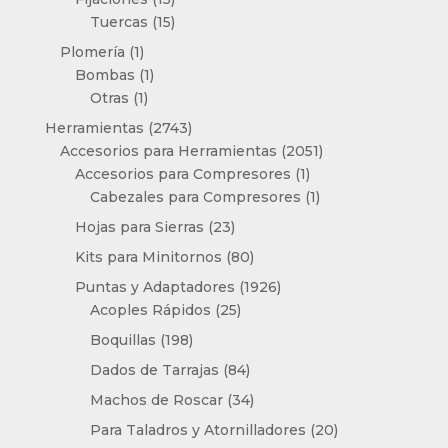
productos
15
Tuercas
15
productos
1
Plomería
1
producto
1
Bombas
1
1
producto
Otras
1
producto
2743
Herramientas
2743
productos
2051
Accesorios para Herramientas
2051
1
productos
Accesorios para Compresores
1
producto
1
Cabezales para Compresores
1
producto
23
Hojas para Sierras
23
productos
80
Kits para Minitornos
80
productos
1926
Puntas y Adaptadores
1926
25
productos
Acoples Rápidos
25
productos
198
Boquillas
198
productos
84
Dados de Tarrajas
84
productos
34
Machos de Roscar
34
productos
20
Para Taladros y Atornilladores
20