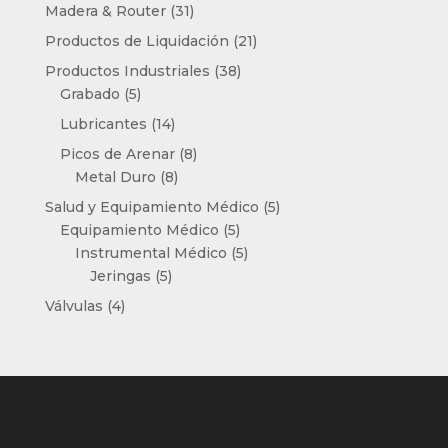
productos
31
Madera & Router
31
productos
21
Productos de Liquidación
21
productos
38
Productos Industriales
38
5
productos
Grabado
5
productos
14
Lubricantes
14
productos
8
Picos de Arenar
8
8
productos
Metal Duro
8
productos
5
Salud y Equipamiento Médico
5
5
productos
Equipamiento Médico
5
productos
5
Instrumental Médico
5
5
productos
Jeringas
5
productos
4
Válvulas
4
productos