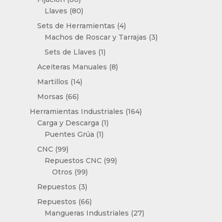
productos
80
Llaves
80
productos
4
Sets de Herramientas
4
productos
3
Machos de Roscar y Tarrajas
3
productos
1
Sets de Llaves
1
producto
8
Aceiteras Manuales
8
productos
14
Martillos
14
productos
66
Morsas
66
productos
164
Herramientas Industriales
164
1
productos
Carga y Descarga
1
1
producto
Puentes Grúa
1
producto
99
CNC
99
productos
99
Repuestos CNC
99
99
productos
Otros
99
productos
3
Repuestos
3
productos
66
Repuestos
66
productos
27
Mangueras Industriales
27