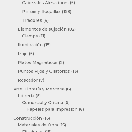
productos
5
Cabezales Alesadores
5
productos
159
Pinzas y Boquillas
159
productos
9
Tiradores
9
productos
82
Elementos de sujeción
82
11
productos
Clamps
11
productos
15
Iluminación
15
productos
5
Izaje
5
productos
2
Platos Magnéticos
2
productos
13
Puntos Fijos y Giratorios
13
productos
7
Roscador
7
productos
6
Arte, Librería y Mercería
6
6
productos
Librería
6
productos
6
Comercial y Oficina
6
productos
6
Papeles para Impresión
6
productos
16
Construcción
16
productos
15
Materiales de Obra
15
15
productos
Fijaciones
15