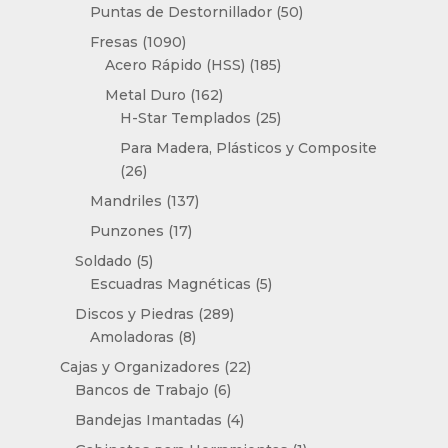
productos
50
Puntas de Destornillador
50
productos
1090
Fresas
1090
productos
185
Acero Rápido (HSS)
185
productos
162
Metal Duro
162
productos
25
H-Star Templados
25
productos
Para Madera, Plásticos y Composite
26
26
productos
137
Mandriles
137
productos
17
Punzones
17
productos
5
Soldado
5
productos
5
Escuadras Magnéticas
5
productos
289
Discos y Piedras
289
8
productos
Amoladoras
8
productos
22
Cajas y Organizadores
22
6
productos
Bancos de Trabajo
6
productos
4
Bandejas Imantadas
4
productos