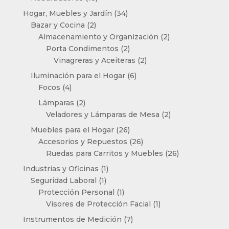
productos
34
Hogar, Muebles y Jardín
34
2
productos
Bazar y Cocina
2
productos
2
Almacenamiento y Organización
2
2
productos
Porta Condimentos
2
productos
2
Vinagreras y Aceiteras
2
productos
6
Iluminación para el Hogar
6
4
productos
Focos
4
productos
2
Lámparas
2
productos
2
Veladores y Lámparas de Mesa
2
productos
26
Muebles para el Hogar
26
productos
26
Accesorios y Repuestos
26
productos
26
Ruedas para Carritos y Muebles
26
productos
1
Industrias y Oficinas
1
1
producto
Seguridad Laboral
1
producto
1
Protección Personal
1
producto
1
Visores de Protección Facial
1
producto
7
Instrumentos de Medición
7