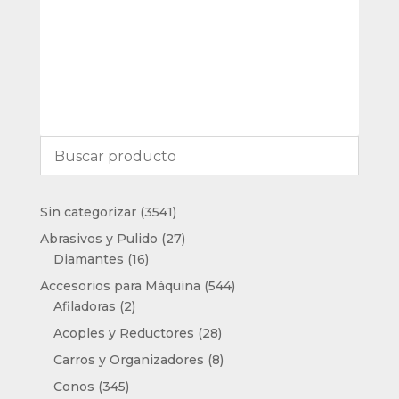
3541
Sin categorizar
3541
productos
27
Abrasivos y Pulido
27
16
productos
Diamantes
16
productos
544
Accesorios para Máquina
544
2
productos
Afiladoras
2
productos
28
Acoples y Reductores
28
productos
8
Carros y Organizadores
8
productos
345
Conos
345