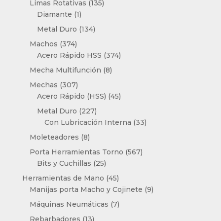
135
Limas Rotativas
135
1
productos
Diamante
1
producto
134
Metal Duro
134
productos
374
Machos
374
productos
374
Acero Rápido HSS
374
productos
8
Mecha Multifunción
8
productos
307
Mechas
307
productos
45
Acero Rápido (HSS)
45
productos
227
Metal Duro
227
productos
33
Con Lubricación Interna
33
productos
8
Moleteadores
8
productos
567
Porta Herramientas Torno
567
25
productos
Bits y Cuchillas
25
productos
45
Herramientas de Mano
45
productos
9
Manijas porta Macho y Cojinete
9
productos
7
Máquinas Neumáticas
7
productos
13
Rebarbadores
13