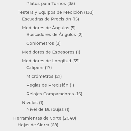
productos
35
Platos para Tornos
35
productos
133
Testers y Equipos de Medición
133
15
productos
Escuadras de Precisión
15
productos
5
Medidores de Ángulos
5
productos
2
Buscadores de Ángulos
2
productos
3
Goniómetros
3
productos
1
Medidores de Espesores
1
producto
55
Medidores de Longitud
55
17
productos
Calipers
17
productos
21
Micrómetros
21
productos
1
Reglas de Precisión
1
producto
16
Relojes Comparadores
16
productos
1
Niveles
1
producto
1
Nivel de Burbujas
1
producto
2048
Herramientas de Corte
2048
68
productos
Hojas de Sierra
68