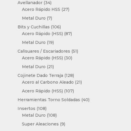
productos
34
Avellanador
34
productos
27
Acero Rápido HSS
27
productos
7
Metal Duro
7
productos
106
Bits y Cuchillas
106
productos
87
Acero Rápido (HSS)
87
productos
19
Metal Duro
19
productos
51
Calisuares / Escariadores
51
30
productos
Acero Rápido (HSS)
30
productos
21
Metal Duro
21
productos
128
Cojinete Dado Terraja
128
productos
21
Acero al Carbono Aleado
21
productos
107
Acero Rápido (HSS)
107
productos
40
Herramientas Torno Soldadas
40
productos
108
Insertos
108
productos
108
Metal Duro
108
productos
9
Super Aleaciones
9
productos