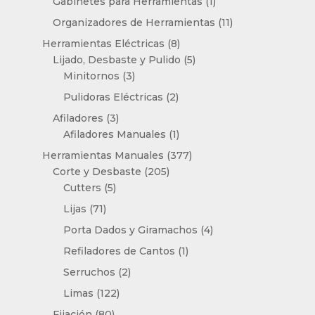
1
Gabinetes para Herramientas
1
producto
11
Organizadores de Herramientas
11
productos
8
Herramientas Eléctricas
8
productos
5
Lijado, Desbaste y Pulido
5
3
productos
Minitornos
3
productos
2
Pulidoras Eléctricas
2
productos
3
Afiladores
3
productos
1
Afiladores Manuales
1
producto
377
Herramientas Manuales
377
205
productos
Corte y Desbaste
205
5
productos
Cutters
5
productos
71
Lijas
71
productos
4
Porta Dados y Giramachos
4
productos
1
Refiladores de Cantos
1
producto
2
Serruchos
2
productos
122
Limas
122
productos
80
Fijación
80