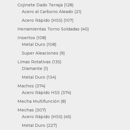
productos
128
Cojinete Dado Terraja
128
productos
21
Acero al Carbono Aleado
21
productos
107
Acero Rápido (HSS)
107
productos
40
Herramientas Torno Soldadas
40
productos
108
Insertos
108
productos
108
Metal Duro
108
productos
9
Super Aleaciones
9
productos
135
Limas Rotativas
135
1
productos
Diamante
1
producto
134
Metal Duro
134
productos
374
Machos
374
productos
374
Acero Rápido HSS
374
productos
8
Mecha Multifunción
8
productos
307
Mechas
307
productos
45
Acero Rápido (HSS)
45
productos
227
Metal Duro
227