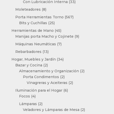
productos
33
Con Lubricación Interna
33
productos
8
Moleteadores
8
productos
567
Porta Herramientas Torno
567
25
productos
Bits y Cuchillas
25
productos
45
Herramientas de Mano
45
productos
9
Manijas porta Macho y Cojinete
9
productos
7
Máquinas Neumáticas
7
productos
13
Rebarbadores
13
productos
34
Hogar, Muebles y Jardín
34
2
productos
Bazar y Cocina
2
productos
2
Almacenamiento y Organización
2
2
productos
Porta Condimentos
2
productos
2
Vinagreras y Aceiteras
2
productos
6
Iluminación para el Hogar
6
4
productos
Focos
4
productos
2
Lámparas
2
productos
2
Veladores y Lámparas de Mesa
2