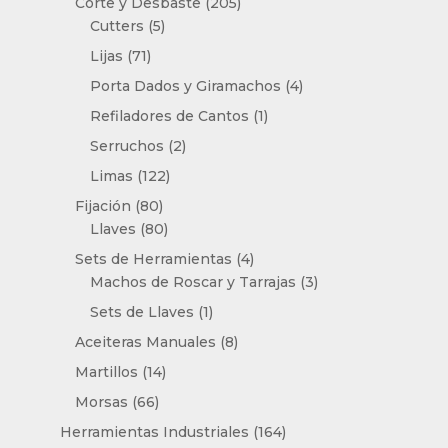
205
productos
Corte y Desbaste
205
5
productos
Cutters
5
productos
71
Lijas
71
productos
4
Porta Dados y Giramachos
4
productos
1
Refiladores de Cantos
1
producto
2
Serruchos
2
productos
122
Limas
122
productos
80
Fijación
80
productos
80
Llaves
80
productos
4
Sets de Herramientas
4
productos
3
Machos de Roscar y Tarrajas
3
productos
1
Sets de Llaves
1
producto
8
Aceiteras Manuales
8
productos
14
Martillos
14
productos
66
Morsas
66
productos
164
Herramientas Industriales
164