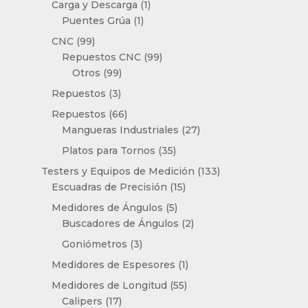
1
productos
Carga y Descarga
1
1
producto
Puentes Grúa
1
producto
99
CNC
99
productos
99
Repuestos CNC
99
99
productos
Otros
99
productos
3
Repuestos
3
productos
66
Repuestos
66
productos
27
Mangueras Industriales
27
productos
35
Platos para Tornos
35
productos
133
Testers y Equipos de Medición
133
15
productos
Escuadras de Precisión
15
productos
5
Medidores de Ángulos
5
productos
2
Buscadores de Ángulos
2
productos
3
Goniómetros
3
productos
1
Medidores de Espesores
1
producto
55
Medidores de Longitud
55
17
productos
Calipers
17