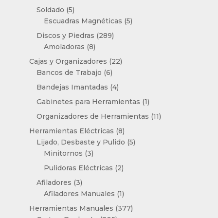
productos
5
Soldado
5
productos
5
Escuadras Magnéticas
5
productos
289
Discos y Piedras
289
8
productos
Amoladoras
8
productos
22
Cajas y Organizadores
22
6
productos
Bancos de Trabajo
6
productos
4
Bandejas Imantadas
4
productos
1
Gabinetes para Herramientas
1
producto
11
Organizadores de Herramientas
11
productos
8
Herramientas Eléctricas
8
productos
5
Lijado, Desbaste y Pulido
5
3
productos
Minitornos
3
productos
2
Pulidoras Eléctricas
2
productos
3
Afiladores
3
productos
1
Afiladores Manuales
1
producto
377
Herramientas Manuales
377