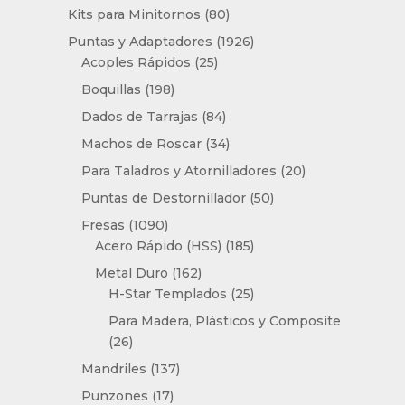
productos
80
Kits para Minitornos
80
productos
1926
Puntas y Adaptadores
1926
25
productos
Acoples Rápidos
25
productos
198
Boquillas
198
productos
84
Dados de Tarrajas
84
productos
34
Machos de Roscar
34
productos
20
Para Taladros y Atornilladores
20
productos
50
Puntas de Destornillador
50
productos
1090
Fresas
1090
productos
185
Acero Rápido (HSS)
185
productos
162
Metal Duro
162
productos
25
H-Star Templados
25
productos
Para Madera, Plásticos y Composite
26
26
productos
137
Mandriles
137
productos
17
Punzones
17