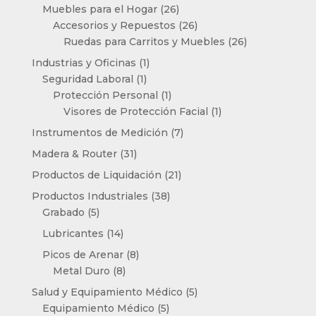
productos
26
Muebles para el Hogar
26
productos
26
Accesorios y Repuestos
26
productos
26
Ruedas para Carritos y Muebles
26
productos
1
Industrias y Oficinas
1
1
producto
Seguridad Laboral
1
producto
1
Protección Personal
1
producto
1
Visores de Protección Facial
1
producto
7
Instrumentos de Medición
7
productos
31
Madera & Router
31
productos
21
Productos de Liquidación
21
productos
38
Productos Industriales
38
5
productos
Grabado
5
productos
14
Lubricantes
14
productos
8
Picos de Arenar
8
8
productos
Metal Duro
8
productos
5
Salud y Equipamiento Médico
5
5
productos
Equipamiento Médico
5