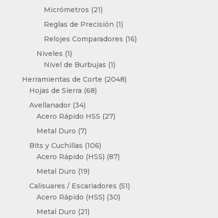
productos
21
Micrómetros
21
productos
1
Reglas de Precisión
1
producto
16
Relojes Comparadores
16
productos
1
Niveles
1
producto
1
Nivel de Burbujas
1
producto
2048
Herramientas de Corte
2048
68
productos
Hojas de Sierra
68
productos
34
Avellanador
34
productos
27
Acero Rápido HSS
27
productos
7
Metal Duro
7
productos
106
Bits y Cuchillas
106
productos
87
Acero Rápido (HSS)
87
productos
19
Metal Duro
19
productos
51
Calisuares / Escariadores
51
30
productos
Acero Rápido (HSS)
30
productos
21
Metal Duro
21