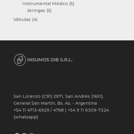
productos
5
Instrumental Médico
5
5
productos
Jeringas
5
productos
4
Válvulas
4
productos
San Lorenzo (C91) 2971, San Andrés (1651),
General San Martín, Bs. As. - Argentina
+54 11 4713-6929 / 4768 | +54 9 11 6309-7324
(whatsapp)