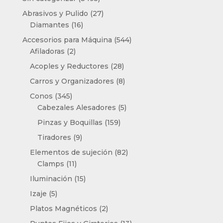
productos
27
Abrasivos y Pulido
27
16
productos
Diamantes
16
productos
544
Accesorios para Máquina
544
2
productos
Afiladoras
2
productos
28
Acoples y Reductores
28
productos
8
Carros y Organizadores
8
productos
345
Conos
345
productos
5
Cabezales Alesadores
5
productos
159
Pinzas y Boquillas
159
productos
9
Tiradores
9
productos
82
Elementos de sujeción
82
11
productos
Clamps
11
productos
15
Iluminación
15
productos
5
Izaje
5
productos
2
Platos Magnéticos
2
productos