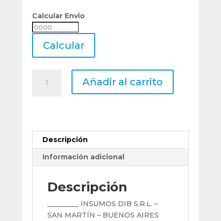
Calcular Envio
Calcular
Envio
Calcular
Mecha
Añadir al carrito
Metal
Duro
Mastercut
2
Cortes
Descripción
Ø
4,70
Información adicional
Mm.
Din
Descripción
338
cantidad
_________ INSUMOS DIB S.R.L. –
SAN MARTÍN – BUENOS AIRES