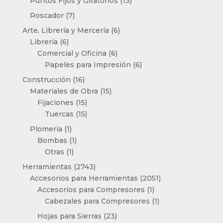
13
Puntos Fijos y Giratorios
13
productos
7
Roscador
7
productos
6
Arte, Librería y Mercería
6
6
productos
Librería
6
productos
6
Comercial y Oficina
6
productos
6
Papeles para Impresión
6
productos
16
Construcción
16
productos
15
Materiales de Obra
15
15
productos
Fijaciones
15
productos
15
Tuercas
15
productos
1
Plomería
1
producto
1
Bombas
1
1
producto
Otras
1
producto
2743
Herramientas
2743
productos
2051
Accesorios para Herramientas
2051
1
productos
Accesorios para Compresores
1
producto
1
Cabezales para Compresores
1
producto
23
Hojas para Sierras
23