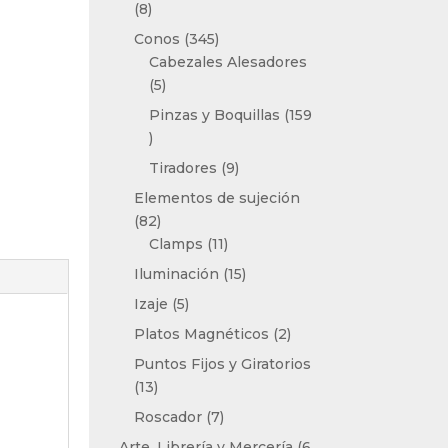
8
8
productos
345
Conos
345
productos
Cabezales Alesadores
5
5
productos
Pinzas y Boquillas
159
159
productos
9
Tiradores
9
productos
Elementos de sujeción
82
82
productos
11
Clamps
11
productos
15
Iluminación
15
productos
5
Izaje
5
productos
2
Platos Magnéticos
2
productos
Puntos Fijos y Giratorios
13
13
productos
7
Roscador
7
productos
Arte, Librería y Mercería
6