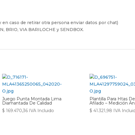
 en caso de retirar otra persona enviar datos por chat)
FIN, BRIO, VIA BARILOCHE y SENDBOX.
Juego Punta Montada Lima
Plantilla Para Htas D
Diamantada De Calidad
Afilado – Medición An
$
169.470,36
IVA Incluido
$
41.321,98
IVA Inclui