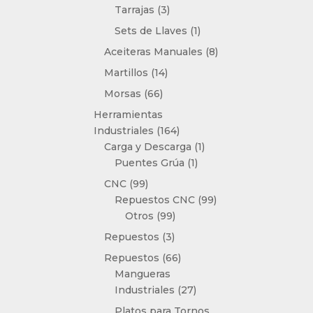
3
Tarrajas
3
productos
1
Sets de Llaves
1
producto
8
Aceiteras Manuales
8
productos
14
Martillos
14
productos
66
Morsas
66
productos
Herramientas
164
Industriales
164
productos
1
Carga y Descarga
1
1
producto
Puentes Grúa
1
producto
99
CNC
99
productos
99
Repuestos CNC
99
99
productos
Otros
99
productos
3
Repuestos
3
productos
66
Repuestos
66
productos
Mangueras
27
Industriales
27
productos
Platos para Tornos