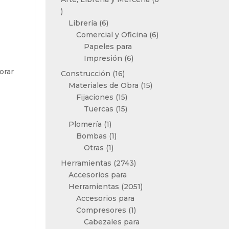
6
productos
6
Librería
6
productos
6
Comercial y Oficina
6
productos
Papeles para
6
Impresión
6
productos
orar
16
Construcción
16
productos
15
Materiales de Obra
15
15
productos
Fijaciones
15
productos
15
Tuercas
15
productos
1
Plomería
1
producto
1
Bombas
1
1
producto
Otras
1
producto
2743
Herramientas
2743
productos
Accesorios para
2051
Herramientas
2051
productos
Accesorios para
1
Compresores
1
producto
Cabezales para