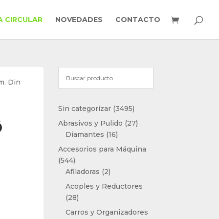
 CIRCULAR
NOVEDADES
CONTACTO
m. Din
3495
Sin categorizar
3495
productos
27
Ø
Abrasivos y Pulido
27
16
productos
Diamantes
16
productos
Accesorios para Máquina
544
544
productos
2
Afiladoras
2
productos
Acoples y Reductores
28
28
productos
Carros y Organizadores