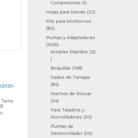
1
Compresores
1
producto
23
Hojas para Sierras
23
productos
Kits para Minitornos
80
80
productos
Puntas y Adaptadores
1926
1926
productos
Acoples Rápidos
25
25
productos
198
Boquillas
198
productos
Dados de Tarrajas
84
84
productos
Machos de Roscar
34
34
e Torno
g.
productos
Para Taladros y
do
20
Atornilladores
20
productos
Puntas de
50
Destornillador
50