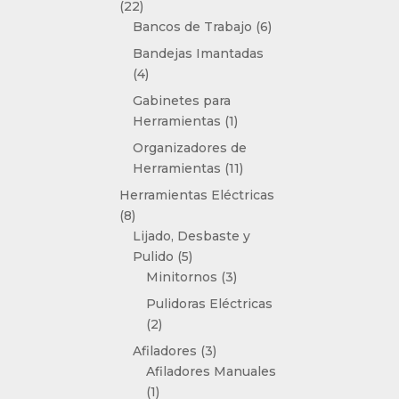
22
22
productos
6
Bancos de Trabajo
6
productos
Bandejas Imantadas
4
4
productos
Gabinetes para
1
Herramientas
1
producto
Organizadores de
11
Herramientas
11
productos
Herramientas Eléctricas
8
8
productos
Lijado, Desbaste y
5
Pulido
5
productos
3
Minitornos
3
productos
Pulidoras Eléctricas
2
2
productos
3
Afiladores
3
productos
Afiladores Manuales
1
1