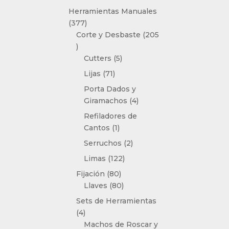
producto
Herramientas Manuales
377
377
productos
Corte y Desbaste
205
205
productos
5
Cutters
5
productos
71
Lijas
71
productos
Porta Dados y
4
Giramachos
4
productos
Refiladores de
1
Cantos
1
producto
2
Serruchos
2
productos
122
Limas
122
productos
80
Fijación
80
productos
80
Llaves
80
productos
Sets de Herramientas
4
4
productos
Machos de Roscar y