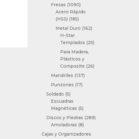
productos
1090
Fresas
1090
productos
Acero Rápido
185
(HSS)
185
productos
162
Metal Duro
162
productos
H-Star
25
Templados
25
productos
Para Madera,
Plásticos y
26
Composite
26
productos
137
Mandriles
137
productos
17
Punzones
17
productos
5
Soldado
5
productos
Escuadras
5
Magnéticas
5
productos
289
Discos y Piedras
289
8
productos
Amoladoras
8
productos
Cajas y Organizadores