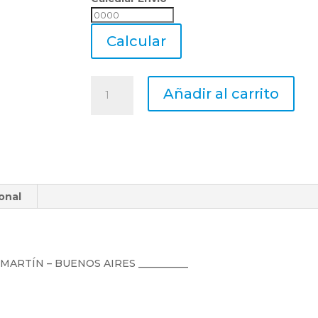
Calcular
Envio
Calcular
Mecha
Añadir al carrito
Metal
Duro
Mastercut
2
Cortes
Ø
onal
5,10
Mm.
Din
338
cantidad
N MARTÍN – BUENOS AIRES __________