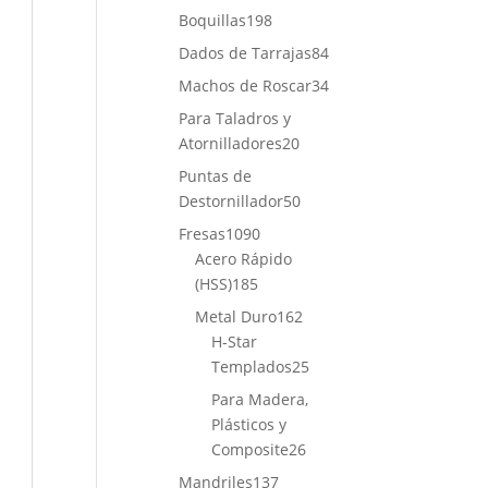
productos
198
Boquillas
198
productos
84
Dados de Tarrajas
84
productos
34
Machos de Roscar
34
productos
Para Taladros y
20
Atornilladores
20
productos
Puntas de
50
Destornillador
50
productos
1090
Fresas
1090
productos
Acero Rápido
185
(HSS)
185
productos
162
Metal Duro
162
productos
H-Star
25
Templados
25
productos
Para Madera,
Plásticos y
26
Composite
26
productos
137
Mandriles
137