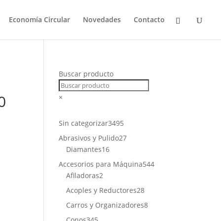
Economía Circular
Novedades
Contacto
Buscar producto
0
×
3495
Sin categorizar
3495
productos
27
Abrasivos y Pulido
27
16
productos
Diamantes
16
productos
544
Accesorios para Máquina
544
2
productos
Afiladoras
2
productos
28
Acoples y Reductores
28
productos
8
Carros y Organizadores
8
productos
345
Conos
345