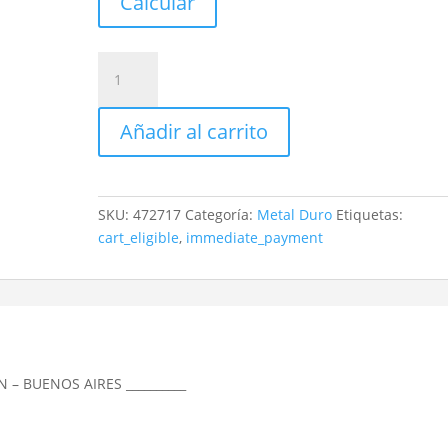
Calcular
Mecha
Metal
Duro
Añadir al carrito
Mastercut
2
Cortes
Ø
SKU:
472717
Categoría:
Metal Duro
Etiquetas:
6,90
cart_eligible
,
immediate_payment
Mm.
Din
338
cantidad
N – BUENOS AIRES __________