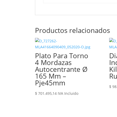
Productos relacionados
Plato Para Torno
Di
4 Mordazas
In
Autocentrante Ø
Ki
165 Mm –
Ru
Pje45mm
$
98
$
701.495,14
IVA Incluido