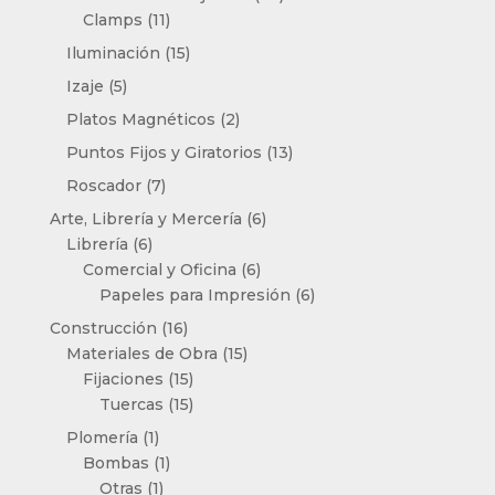
11
productos
Clamps
11
productos
15
Iluminación
15
productos
5
Izaje
5
productos
2
Platos Magnéticos
2
productos
13
Puntos Fijos y Giratorios
13
productos
7
Roscador
7
productos
6
Arte, Librería y Mercería
6
6
productos
Librería
6
productos
6
Comercial y Oficina
6
productos
6
Papeles para Impresión
6
productos
16
Construcción
16
productos
15
Materiales de Obra
15
15
productos
Fijaciones
15
productos
15
Tuercas
15
productos
1
Plomería
1
producto
1
Bombas
1
1
producto
Otras
1