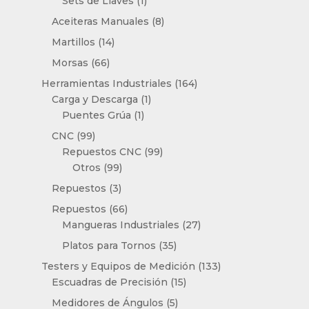
Sets de Llaves
1
producto
8
Aceiteras Manuales
8
productos
14
Martillos
14
productos
66
Morsas
66
productos
164
Herramientas Industriales
164
1
productos
Carga y Descarga
1
1
producto
Puentes Grúa
1
producto
99
CNC
99
productos
99
Repuestos CNC
99
99
productos
Otros
99
productos
3
Repuestos
3
productos
66
Repuestos
66
productos
27
Mangueras Industriales
27
productos
35
Platos para Tornos
35
productos
133
Testers y Equipos de Medición
133
15
productos
Escuadras de Precisión
15
productos
5
Medidores de Ángulos
5