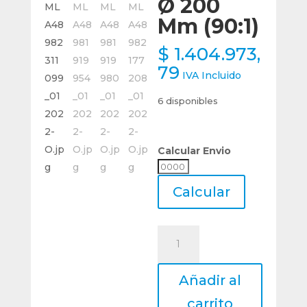
Ø 200
Mm (90:1)
$
1.404.973,
79
IVA Incluido
6 disponibles
Calcular Envio
Calcular
Envio
Calcular
Mesa
Rotativa
Divisora
Añadir al
Horizontal
Vertical
carrito