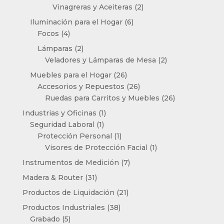
productos
2
Vinagreras y Aceiteras
2
productos
6
Iluminación para el Hogar
6
4
productos
Focos
4
productos
2
Lámparas
2
productos
2
Veladores y Lámparas de Mesa
2
productos
26
Muebles para el Hogar
26
productos
26
Accesorios y Repuestos
26
productos
26
Ruedas para Carritos y Muebles
26
productos
1
Industrias y Oficinas
1
1
producto
Seguridad Laboral
1
producto
1
Protección Personal
1
producto
1
Visores de Protección Facial
1
producto
7
Instrumentos de Medición
7
productos
31
Madera & Router
31
productos
21
Productos de Liquidación
21
productos
38
Productos Industriales
38
5
productos
Grabado
5