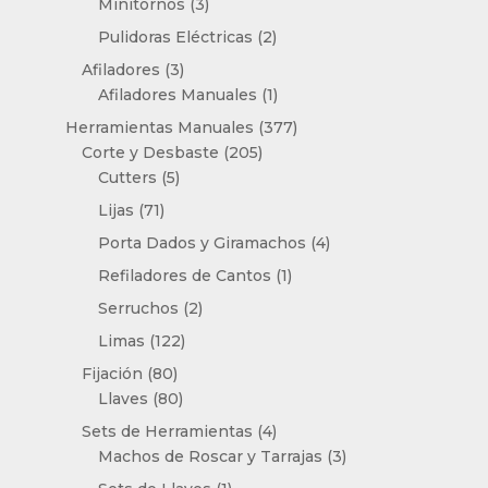
3
productos
Minitornos
3
productos
2
Pulidoras Eléctricas
2
productos
3
Afiladores
3
productos
1
Afiladores Manuales
1
producto
377
Herramientas Manuales
377
205
productos
Corte y Desbaste
205
5
productos
Cutters
5
productos
71
Lijas
71
productos
4
Porta Dados y Giramachos
4
productos
1
Refiladores de Cantos
1
producto
2
Serruchos
2
productos
122
Limas
122
productos
80
Fijación
80
productos
80
Llaves
80
productos
4
Sets de Herramientas
4
productos
3
Machos de Roscar y Tarrajas
3
productos
1