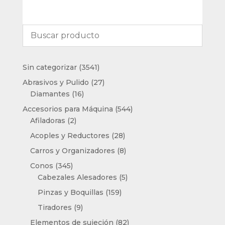
3541
Sin categorizar
3541
productos
27
Abrasivos y Pulido
27
16
productos
Diamantes
16
productos
544
Accesorios para Máquina
544
2
productos
Afiladoras
2
productos
28
Acoples y Reductores
28
productos
8
Carros y Organizadores
8
productos
345
Conos
345
productos
5
Cabezales Alesadores
5
productos
159
Pinzas y Boquillas
159
productos
9
Tiradores
9
productos
82
Elementos de sujeción
82