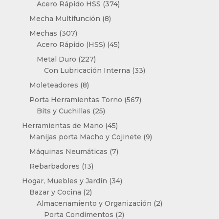
productos
374
Acero Rápido HSS
374
productos
8
Mecha Multifunción
8
productos
307
Mechas
307
productos
45
Acero Rápido (HSS)
45
productos
227
Metal Duro
227
productos
33
Con Lubricación Interna
33
productos
8
Moleteadores
8
productos
567
Porta Herramientas Torno
567
25
productos
Bits y Cuchillas
25
productos
45
Herramientas de Mano
45
productos
9
Manijas porta Macho y Cojinete
9
productos
7
Máquinas Neumáticas
7
productos
13
Rebarbadores
13
productos
34
Hogar, Muebles y Jardín
34
2
productos
Bazar y Cocina
2
productos
2
Almacenamiento y Organización
2
2
productos
Porta Condimentos
2