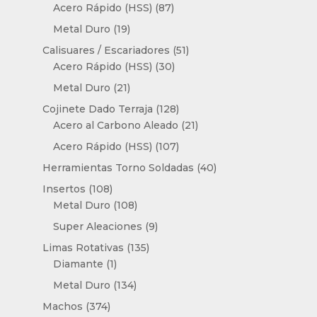
productos
87
Acero Rápido (HSS)
87
productos
19
Metal Duro
19
productos
51
Calisuares / Escariadores
51
30
productos
Acero Rápido (HSS)
30
productos
21
Metal Duro
21
productos
128
Cojinete Dado Terraja
128
productos
21
Acero al Carbono Aleado
21
productos
107
Acero Rápido (HSS)
107
productos
40
Herramientas Torno Soldadas
40
productos
108
Insertos
108
productos
108
Metal Duro
108
productos
9
Super Aleaciones
9
productos
135
Limas Rotativas
135
1
productos
Diamante
1
producto
134
Metal Duro
134
productos
374
Machos
374