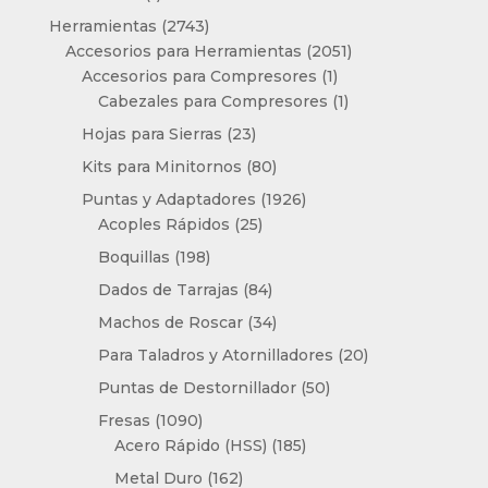
producto
2743
Herramientas
2743
productos
2051
Accesorios para Herramientas
2051
1
productos
Accesorios para Compresores
1
producto
1
Cabezales para Compresores
1
producto
23
Hojas para Sierras
23
productos
80
Kits para Minitornos
80
productos
1926
Puntas y Adaptadores
1926
25
productos
Acoples Rápidos
25
productos
198
Boquillas
198
productos
84
Dados de Tarrajas
84
productos
34
Machos de Roscar
34
productos
20
Para Taladros y Atornilladores
20
productos
50
Puntas de Destornillador
50
productos
1090
Fresas
1090
productos
185
Acero Rápido (HSS)
185
productos
162
Metal Duro
162