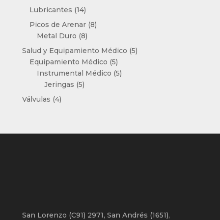
productos
14
Lubricantes
14
productos
8
Picos de Arenar
8
8
productos
Metal Duro
8
productos
5
Salud y Equipamiento Médico
5
5
productos
Equipamiento Médico
5
productos
5
Instrumental Médico
5
5
productos
Jeringas
5
productos
4
Válvulas
4
productos
San Lorenzo (C91) 2971, San Andrés (1651),