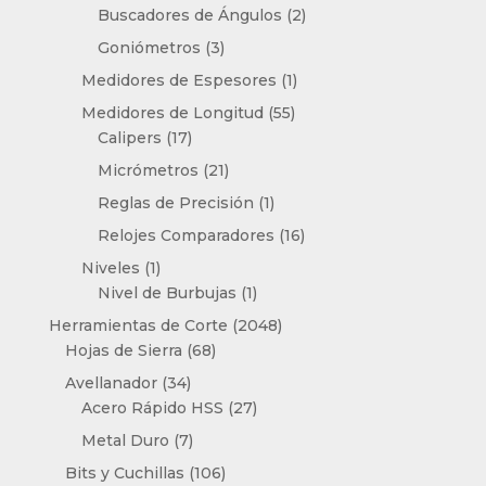
productos
2
Buscadores de Ángulos
2
productos
3
Goniómetros
3
productos
1
Medidores de Espesores
1
producto
55
Medidores de Longitud
55
17
productos
Calipers
17
productos
21
Micrómetros
21
productos
1
Reglas de Precisión
1
producto
16
Relojes Comparadores
16
productos
1
Niveles
1
producto
1
Nivel de Burbujas
1
producto
2048
Herramientas de Corte
2048
68
productos
Hojas de Sierra
68
productos
34
Avellanador
34
productos
27
Acero Rápido HSS
27
productos
7
Metal Duro
7
productos
106
Bits y Cuchillas
106