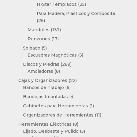
productos
25
H-Star Templados
25
productos
Para Madera, Plásticos y Composite
26
26
productos
137
Mandriles
137
productos
17
Punzones
17
productos
5
Soldado
5
productos
5
Escuadras Magnéticas
5
productos
289
Discos y Piedras
289
8
productos
Amoladoras
8
productos
22
Cajas y Organizadores
22
6
productos
Bancos de Trabajo
6
productos
4
Bandejas Imantadas
4
productos
1
Gabinetes para Herramientas
1
producto
11
Organizadores de Herramientas
11
productos
8
Herramientas Eléctricas
8
productos
5
Lijado, Desbaste y Pulido
5