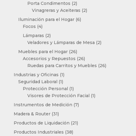
2
productos
Porta Condimentos
2
productos
2
Vinagreras y Aceiteras
2
productos
6
Iluminación para el Hogar
6
4
productos
Focos
4
productos
2
Lámparas
2
productos
2
Veladores y Lámparas de Mesa
2
productos
26
Muebles para el Hogar
26
productos
26
Accesorios y Repuestos
26
productos
26
Ruedas para Carritos y Muebles
26
productos
1
Industrias y Oficinas
1
1
producto
Seguridad Laboral
1
producto
1
Protección Personal
1
producto
1
Visores de Protección Facial
1
producto
7
Instrumentos de Medición
7
productos
31
Madera & Router
31
productos
21
Productos de Liquidación
21
productos
38
Productos Industriales
38