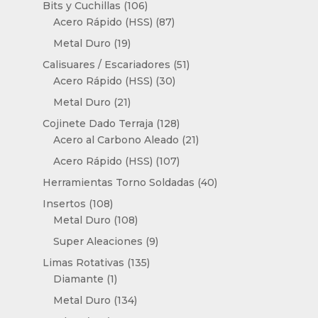
productos
106
Bits y Cuchillas
106
productos
87
Acero Rápido (HSS)
87
productos
19
Metal Duro
19
productos
51
Calisuares / Escariadores
51
30
productos
Acero Rápido (HSS)
30
productos
21
Metal Duro
21
productos
128
Cojinete Dado Terraja
128
productos
21
Acero al Carbono Aleado
21
productos
107
Acero Rápido (HSS)
107
productos
40
Herramientas Torno Soldadas
40
productos
108
Insertos
108
productos
108
Metal Duro
108
productos
9
Super Aleaciones
9
productos
135
Limas Rotativas
135
1
productos
Diamante
1
producto
134
Metal Duro
134
productos