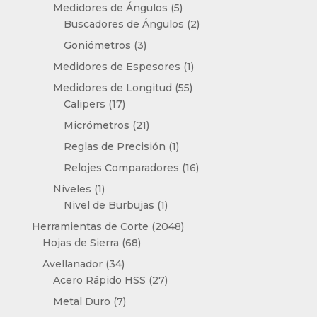
productos
5
Medidores de Ángulos
5
productos
2
Buscadores de Ángulos
2
productos
3
Goniómetros
3
productos
1
Medidores de Espesores
1
producto
55
Medidores de Longitud
55
17
productos
Calipers
17
productos
21
Micrómetros
21
productos
1
Reglas de Precisión
1
producto
16
Relojes Comparadores
16
productos
1
Niveles
1
producto
1
Nivel de Burbujas
1
producto
2048
Herramientas de Corte
2048
68
productos
Hojas de Sierra
68
productos
34
Avellanador
34
productos
27
Acero Rápido HSS
27
productos
7
Metal Duro
7