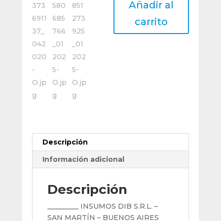
Añadir al
Metal
Duro
carrito
2
Cortes
Plana
Ø
0,5
Mm
Fresadora
cantidad
Descripción
Información adicional
Descripción
_________ INSUMOS DIB S.R.L. –
SAN MARTÍN – BUENOS AIRES