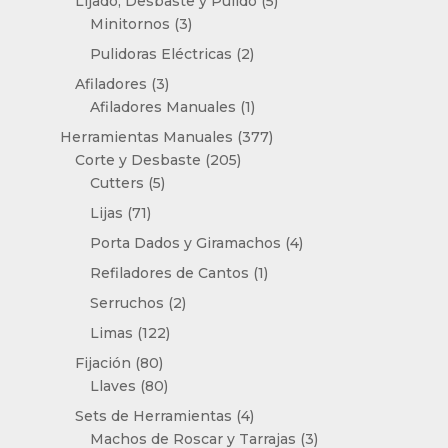
productos
5
Lijado, Desbaste y Pulido
5
3
productos
Minitornos
3
productos
2
Pulidoras Eléctricas
2
productos
3
Afiladores
3
productos
1
Afiladores Manuales
1
producto
377
Herramientas Manuales
377
205
productos
Corte y Desbaste
205
5
productos
Cutters
5
productos
71
Lijas
71
productos
4
Porta Dados y Giramachos
4
productos
1
Refiladores de Cantos
1
producto
2
Serruchos
2
productos
122
Limas
122
productos
80
Fijación
80
productos
80
Llaves
80
productos
4
Sets de Herramientas
4
productos
3
Machos de Roscar y Tarrajas
3