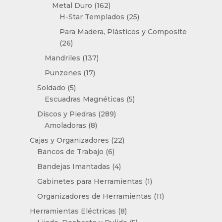
productos
162
Metal Duro
162
productos
25
H-Star Templados
25
productos
Para Madera, Plásticos y Composite
26
26
productos
137
Mandriles
137
productos
17
Punzones
17
productos
5
Soldado
5
productos
5
Escuadras Magnéticas
5
productos
289
Discos y Piedras
289
8
productos
Amoladoras
8
productos
22
Cajas y Organizadores
22
6
productos
Bancos de Trabajo
6
productos
4
Bandejas Imantadas
4
productos
1
Gabinetes para Herramientas
1
producto
11
Organizadores de Herramientas
11
productos
8
Herramientas Eléctricas
8