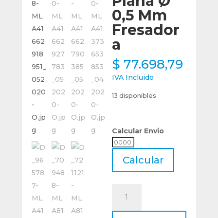
Plana Ø
0,5 Mm
Fresador
a
$
77.698,79
IVA Incluido
13 disponibles
Calcular Envio
Calcular
Envio
Calcular
Micro
Fresa
De