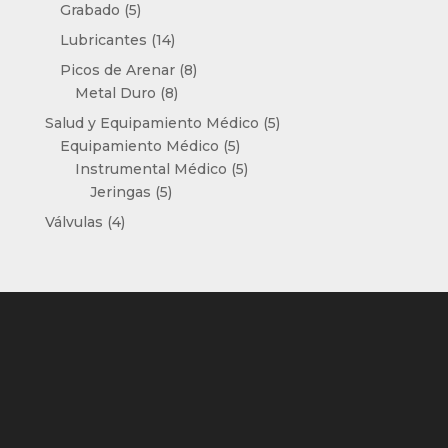
5
productos
Grabado
5
productos
14
Lubricantes
14
productos
8
Picos de Arenar
8
8
productos
Metal Duro
8
productos
5
Salud y Equipamiento Médico
5
5
productos
Equipamiento Médico
5
productos
5
Instrumental Médico
5
5
productos
Jeringas
5
productos
4
Válvulas
4
productos