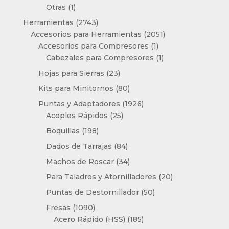
1
producto
Otras
1
producto
2743
Herramientas
2743
productos
2051
Accesorios para Herramientas
2051
1
productos
Accesorios para Compresores
1
producto
1
Cabezales para Compresores
1
producto
23
Hojas para Sierras
23
productos
80
Kits para Minitornos
80
productos
1926
Puntas y Adaptadores
1926
25
productos
Acoples Rápidos
25
productos
198
Boquillas
198
productos
84
Dados de Tarrajas
84
productos
34
Machos de Roscar
34
productos
20
Para Taladros y Atornilladores
20
productos
50
Puntas de Destornillador
50
productos
1090
Fresas
1090
productos
185
Acero Rápido (HSS)
185