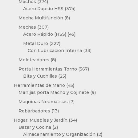
374
Machos
374
productos
374
Acero Rápido HSS
374
productos
8
Mecha Multifunción
8
productos
307
Mechas
307
productos
45
Acero Rápido (HSS)
45
productos
227
Metal Duro
227
productos
33
Con Lubricación Interna
33
productos
8
Moleteadores
8
productos
567
Porta Herramientas Torno
567
25
productos
Bits y Cuchillas
25
productos
45
Herramientas de Mano
45
productos
9
Manijas porta Macho y Cojinete
9
productos
7
Máquinas Neumáticas
7
productos
13
Rebarbadores
13
productos
34
Hogar, Muebles y Jardín
34
2
productos
Bazar y Cocina
2
productos
2
Almacenamiento y Organización
2