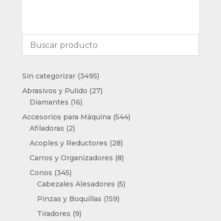
3495
Sin categorizar
3495
productos
27
Abrasivos y Pulido
27
16
productos
Diamantes
16
productos
544
Accesorios para Máquina
544
2
productos
Afiladoras
2
productos
28
Acoples y Reductores
28
productos
8
Carros y Organizadores
8
productos
345
Conos
345
productos
5
Cabezales Alesadores
5
productos
159
Pinzas y Boquillas
159
productos
9
Tiradores
9