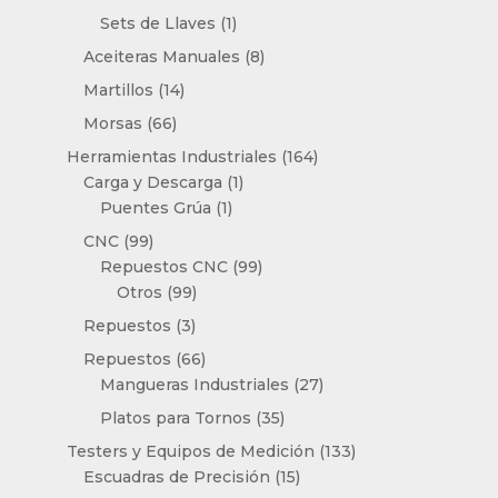
productos
1
Sets de Llaves
1
producto
8
Aceiteras Manuales
8
productos
14
Martillos
14
productos
66
Morsas
66
productos
164
Herramientas Industriales
164
1
productos
Carga y Descarga
1
1
producto
Puentes Grúa
1
producto
99
CNC
99
productos
99
Repuestos CNC
99
99
productos
Otros
99
productos
3
Repuestos
3
productos
66
Repuestos
66
productos
27
Mangueras Industriales
27
productos
35
Platos para Tornos
35
productos
133
Testers y Equipos de Medición
133
15
productos
Escuadras de Precisión
15