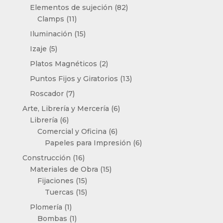
productos
82
Elementos de sujeción
82
11
productos
Clamps
11
productos
15
Iluminación
15
productos
5
Izaje
5
productos
2
Platos Magnéticos
2
productos
13
Puntos Fijos y Giratorios
13
productos
7
Roscador
7
productos
6
Arte, Librería y Mercería
6
6
productos
Librería
6
productos
6
Comercial y Oficina
6
productos
6
Papeles para Impresión
6
productos
16
Construcción
16
productos
15
Materiales de Obra
15
15
productos
Fijaciones
15
productos
15
Tuercas
15
productos
1
Plomería
1
producto
1
Bombas
1