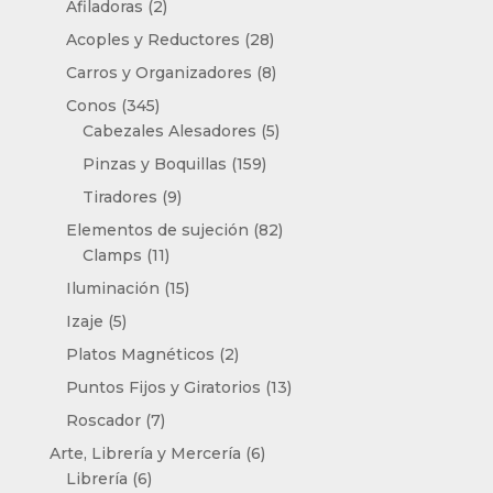
2
productos
Afiladoras
2
productos
28
Acoples y Reductores
28
productos
8
Carros y Organizadores
8
productos
345
Conos
345
productos
5
Cabezales Alesadores
5
productos
159
Pinzas y Boquillas
159
productos
9
Tiradores
9
productos
82
Elementos de sujeción
82
11
productos
Clamps
11
productos
15
Iluminación
15
productos
5
Izaje
5
productos
2
Platos Magnéticos
2
productos
13
Puntos Fijos y Giratorios
13
productos
7
Roscador
7
productos
6
Arte, Librería y Mercería
6
6
productos
Librería
6