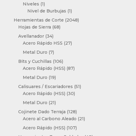
productos
1
Niveles
1
producto
1
Nivel de Burbujas
1
producto
2048
Herramientas de Corte
2048
68
productos
Hojas de Sierra
68
productos
34
Avellanador
34
productos
27
Acero Rápido HSS
27
productos
7
Metal Duro
7
productos
106
Bits y Cuchillas
106
productos
87
Acero Rápido (HSS)
87
productos
19
Metal Duro
19
productos
51
Calisuares / Escariadores
51
30
productos
Acero Rápido (HSS)
30
productos
21
Metal Duro
21
productos
128
Cojinete Dado Terraja
128
productos
21
Acero al Carbono Aleado
21
productos
107
Acero Rápido (HSS)
107
productos