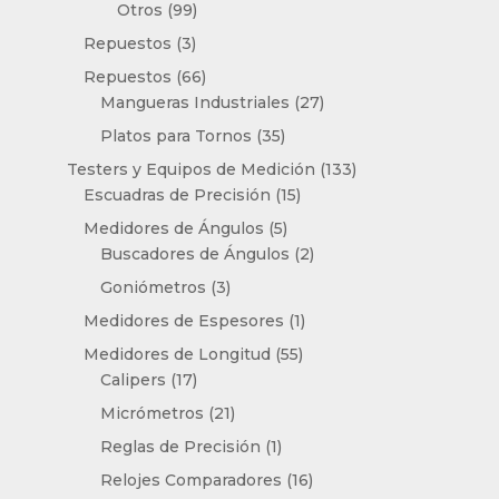
99
productos
Otros
99
productos
3
Repuestos
3
productos
66
Repuestos
66
productos
27
Mangueras Industriales
27
productos
35
Platos para Tornos
35
productos
133
Testers y Equipos de Medición
133
15
productos
Escuadras de Precisión
15
productos
5
Medidores de Ángulos
5
productos
2
Buscadores de Ángulos
2
productos
3
Goniómetros
3
productos
1
Medidores de Espesores
1
producto
55
Medidores de Longitud
55
17
productos
Calipers
17
productos
21
Micrómetros
21
productos
1
Reglas de Precisión
1
producto
16
Relojes Comparadores
16