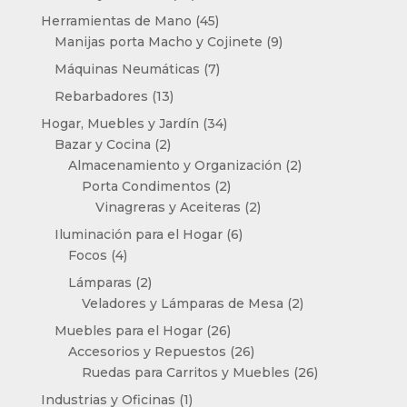
productos
45
Herramientas de Mano
45
productos
9
Manijas porta Macho y Cojinete
9
productos
7
Máquinas Neumáticas
7
productos
13
Rebarbadores
13
productos
34
Hogar, Muebles y Jardín
34
2
productos
Bazar y Cocina
2
productos
2
Almacenamiento y Organización
2
2
productos
Porta Condimentos
2
productos
2
Vinagreras y Aceiteras
2
productos
6
Iluminación para el Hogar
6
4
productos
Focos
4
productos
2
Lámparas
2
productos
2
Veladores y Lámparas de Mesa
2
productos
26
Muebles para el Hogar
26
productos
26
Accesorios y Repuestos
26
productos
26
Ruedas para Carritos y Muebles
26
productos
1
Industrias y Oficinas
1