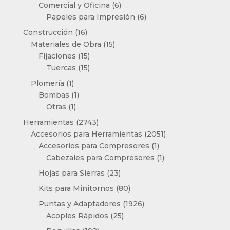
productos
6
Comercial y Oficina
6
productos
6
Papeles para Impresión
6
productos
16
Construcción
16
productos
15
Materiales de Obra
15
15
productos
Fijaciones
15
productos
15
Tuercas
15
productos
1
Plomería
1
producto
1
Bombas
1
1
producto
Otras
1
producto
2743
Herramientas
2743
productos
2051
Accesorios para Herramientas
2051
1
productos
Accesorios para Compresores
1
producto
1
Cabezales para Compresores
1
producto
23
Hojas para Sierras
23
productos
80
Kits para Minitornos
80
productos
1926
Puntas y Adaptadores
1926
25
productos
Acoples Rápidos
25
productos