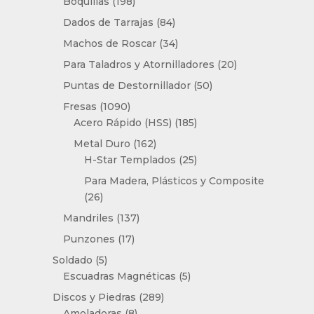
198
Boquillas
198
productos
84
Dados de Tarrajas
84
productos
34
Machos de Roscar
34
productos
20
Para Taladros y Atornilladores
20
productos
50
Puntas de Destornillador
50
productos
1090
Fresas
1090
productos
185
Acero Rápido (HSS)
185
productos
162
Metal Duro
162
productos
25
H-Star Templados
25
productos
Para Madera, Plásticos y Composite
26
26
productos
137
Mandriles
137
productos
17
Punzones
17
productos
5
Soldado
5
productos
5
Escuadras Magnéticas
5
productos
289
Discos y Piedras
289
8
productos
Amoladoras
8