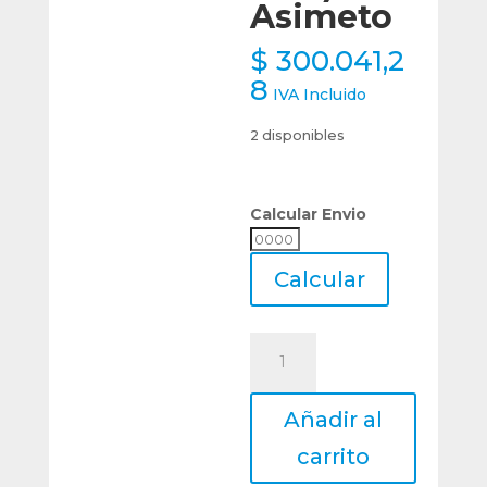
Asimeto
$
300.041,2
8
IVA Incluido
2 disponibles
Calcular Envio
Calcular
Envio
Calcular
Micrómetro
Mecánico
Interior
Añadir al
25
-
carrito
50