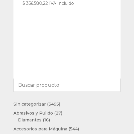
$
356.580,22
IVA Incluido
3495
Sin categorizar
3495
productos
27
Abrasivos y Pulido
27
16
productos
Diamantes
16
productos
544
Accesorios para Máquina
544