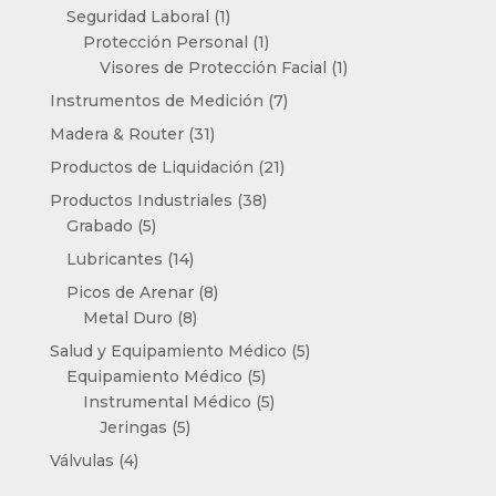
1
producto
Seguridad Laboral
1
producto
1
Protección Personal
1
producto
1
Visores de Protección Facial
1
producto
7
Instrumentos de Medición
7
productos
31
Madera & Router
31
productos
21
Productos de Liquidación
21
productos
38
Productos Industriales
38
5
productos
Grabado
5
productos
14
Lubricantes
14
productos
8
Picos de Arenar
8
8
productos
Metal Duro
8
productos
5
Salud y Equipamiento Médico
5
5
productos
Equipamiento Médico
5
productos
5
Instrumental Médico
5
5
productos
Jeringas
5
productos
4
Válvulas
4
productos