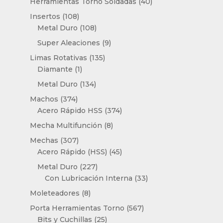
40
Herramientas Torno Soldadas
40
productos
108
Insertos
108
productos
108
Metal Duro
108
productos
9
Super Aleaciones
9
productos
135
Limas Rotativas
135
1
productos
Diamante
1
producto
134
Metal Duro
134
productos
374
Machos
374
productos
374
Acero Rápido HSS
374
productos
8
Mecha Multifunción
8
productos
307
Mechas
307
productos
45
Acero Rápido (HSS)
45
productos
227
Metal Duro
227
productos
33
Con Lubricación Interna
33
productos
8
Moleteadores
8
productos
567
Porta Herramientas Torno
567
25
productos
Bits y Cuchillas
25