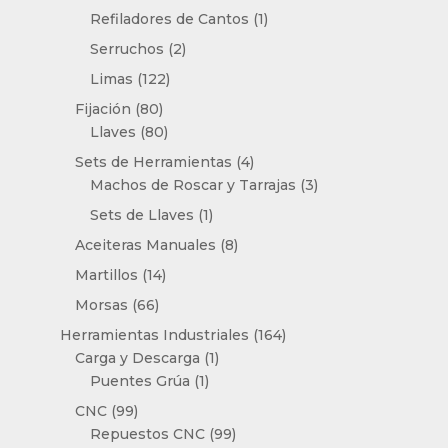
productos
1
Refiladores de Cantos
1
producto
2
Serruchos
2
productos
122
Limas
122
productos
80
Fijación
80
productos
80
Llaves
80
productos
4
Sets de Herramientas
4
productos
3
Machos de Roscar y Tarrajas
3
productos
1
Sets de Llaves
1
producto
8
Aceiteras Manuales
8
productos
14
Martillos
14
productos
66
Morsas
66
productos
164
Herramientas Industriales
164
1
productos
Carga y Descarga
1
1
producto
Puentes Grúa
1
producto
99
CNC
99
productos
99
Repuestos CNC
99