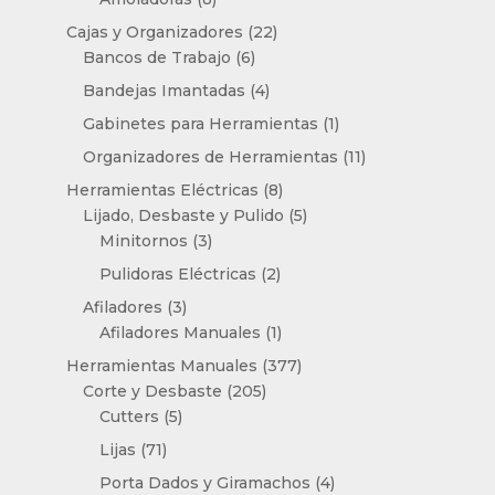
productos
22
Cajas y Organizadores
22
6
productos
Bancos de Trabajo
6
productos
4
Bandejas Imantadas
4
productos
1
Gabinetes para Herramientas
1
producto
11
Organizadores de Herramientas
11
productos
8
Herramientas Eléctricas
8
productos
5
Lijado, Desbaste y Pulido
5
3
productos
Minitornos
3
productos
2
Pulidoras Eléctricas
2
productos
3
Afiladores
3
productos
1
Afiladores Manuales
1
producto
377
Herramientas Manuales
377
205
productos
Corte y Desbaste
205
5
productos
Cutters
5
productos
71
Lijas
71
productos
4
Porta Dados y Giramachos
4