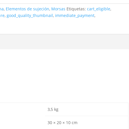
na
,
Elementos de sujeción
,
Morsas
Etiquetas:
cart_eligible
,
ure
,
good_quality_thumbnail
,
immediate_payment
,
3,5 kg
30 × 20 × 10 cm