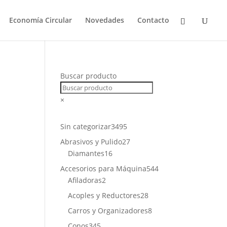
Economía Circular
Novedades
Contacto
Buscar producto
×
3495
Sin categorizar
3495
productos
27
Abrasivos y Pulido
27
16
productos
Diamantes
16
productos
544
Accesorios para Máquina
544
2
productos
Afiladoras
2
productos
28
Acoples y Reductores
28
productos
8
Carros y Organizadores
8
productos
345
Conos
345