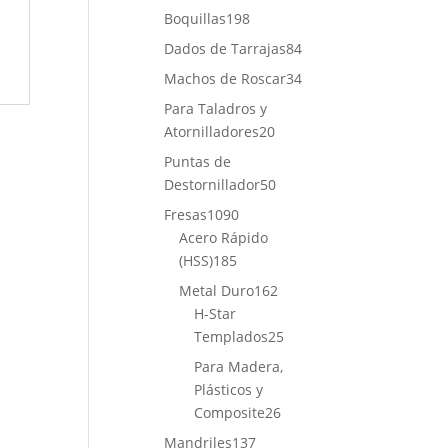
productos
198
Boquillas
198
productos
84
Dados de Tarrajas
84
productos
34
Machos de Roscar
34
productos
Para Taladros y
20
Atornilladores
20
productos
Puntas de
50
Destornillador
50
productos
1090
Fresas
1090
productos
Acero Rápido
185
(HSS)
185
productos
162
Metal Duro
162
productos
H-Star
25
Templados
25
productos
Para Madera,
Plásticos y
26
Composite
26
productos
137
Mandriles
137