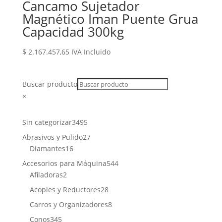
Cancamo Sujetador
Magnético Iman Puente Grua
Capacidad 300kg
$
2.167.457,65
IVA Incluido
Buscar producto
×
3495
Sin categorizar
3495
productos
27
Abrasivos y Pulido
27
16
productos
Diamantes
16
productos
544
Accesorios para Máquina
544
2
productos
Afiladoras
2
productos
28
Acoples y Reductores
28
productos
8
Carros y Organizadores
8
productos
345
Conos
345