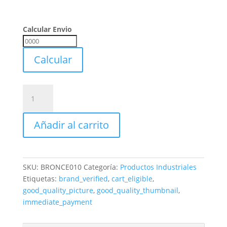
Calcular Envio
Calcular
Envio
Calcular
Papel
España
0,10
Añadir al carrito
Bronce
15cm
X
80cm
SKU:
BRONCE010
Categoría:
Productos Industriales
Profesional
Etiquetas:
brand_verified
,
cart_eligible
,
cantidad
good_quality_picture
,
good_quality_thumbnail
,
immediate_payment