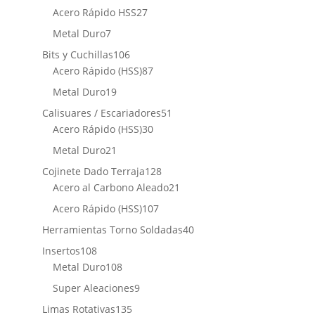
productos
27
Acero Rápido HSS
27
productos
7
Metal Duro
7
productos
106
Bits y Cuchillas
106
productos
87
Acero Rápido (HSS)
87
productos
19
Metal Duro
19
productos
51
Calisuares / Escariadores
51
30
productos
Acero Rápido (HSS)
30
productos
21
Metal Duro
21
productos
128
Cojinete Dado Terraja
128
productos
21
Acero al Carbono Aleado
21
productos
107
Acero Rápido (HSS)
107
productos
40
Herramientas Torno Soldadas
40
productos
108
Insertos
108
productos
108
Metal Duro
108
productos
9
Super Aleaciones
9
productos
135
Limas Rotativas
135