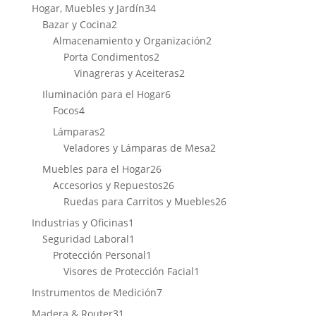
productos
34
Hogar, Muebles y Jardín
34
2
productos
Bazar y Cocina
2
productos
2
Almacenamiento y Organización
2
2
productos
Porta Condimentos
2
productos
2
Vinagreras y Aceiteras
2
productos
6
Iluminación para el Hogar
6
4
productos
Focos
4
productos
2
Lámparas
2
productos
2
Veladores y Lámparas de Mesa
2
productos
26
Muebles para el Hogar
26
productos
26
Accesorios y Repuestos
26
productos
26
Ruedas para Carritos y Muebles
26
productos
1
Industrias y Oficinas
1
producto
1
Seguridad Laboral
1
producto
1
Protección Personal
1
producto
1
Visores de Protección Facial
1
producto
7
Instrumentos de Medición
7
productos
31
Madera & Router
31