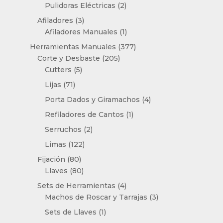
productos
2
Pulidoras Eléctricas
2
productos
3
Afiladores
3
productos
1
Afiladores Manuales
1
producto
377
Herramientas Manuales
377
205
productos
Corte y Desbaste
205
5
productos
Cutters
5
productos
71
Lijas
71
productos
4
Porta Dados y Giramachos
4
productos
1
Refiladores de Cantos
1
producto
2
Serruchos
2
productos
122
Limas
122
productos
80
Fijación
80
productos
80
Llaves
80
productos
4
Sets de Herramientas
4
productos
3
Machos de Roscar y Tarrajas
3
productos
1
Sets de Llaves
1
producto