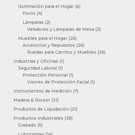
productos
6
Iluminación para el Hogar
6
4
productos
Focos
4
productos
2
Lámparas
2
productos
2
Veladores y Lámparas de Mesa
2
productos
26
Muebles para el Hogar
26
productos
26
Accesorios y Repuestos
26
productos
26
Ruedas para Carritos y Muebles
26
productos
1
Industrias y Oficinas
1
1
producto
Seguridad Laboral
1
producto
1
Protección Personal
1
producto
1
Visores de Protección Facial
1
producto
7
Instrumentos de Medición
7
productos
31
Madera & Router
31
productos
21
Productos de Liquidación
21
productos
38
Productos Industriales
38
5
productos
Grabado
5
productos
14
Lubricantes
14