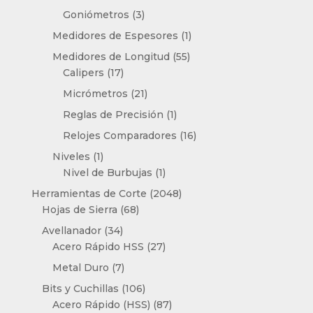
productos
3
Goniómetros
3
productos
1
Medidores de Espesores
1
producto
55
Medidores de Longitud
55
17
productos
Calipers
17
productos
21
Micrómetros
21
productos
1
Reglas de Precisión
1
producto
16
Relojes Comparadores
16
productos
1
Niveles
1
producto
1
Nivel de Burbujas
1
producto
2048
Herramientas de Corte
2048
68
productos
Hojas de Sierra
68
productos
34
Avellanador
34
productos
27
Acero Rápido HSS
27
productos
7
Metal Duro
7
productos
106
Bits y Cuchillas
106
productos
87
Acero Rápido (HSS)
87