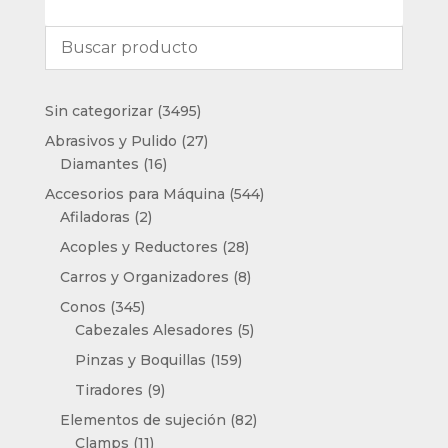
3495
Sin categorizar
3495
productos
27
Abrasivos y Pulido
27
16
productos
Diamantes
16
productos
544
Accesorios para Máquina
544
2
productos
Afiladoras
2
productos
28
Acoples y Reductores
28
productos
8
Carros y Organizadores
8
productos
345
Conos
345
productos
5
Cabezales Alesadores
5
productos
159
Pinzas y Boquillas
159
productos
9
Tiradores
9
productos
82
Elementos de sujeción
82
11
productos
Clamps
11