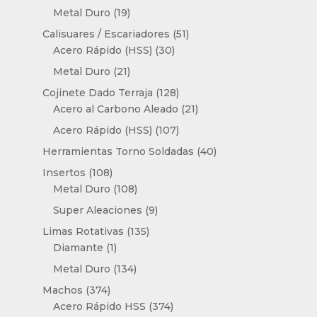
productos
19
Metal Duro
19
productos
51
Calisuares / Escariadores
51
30
productos
Acero Rápido (HSS)
30
productos
21
Metal Duro
21
productos
128
Cojinete Dado Terraja
128
productos
21
Acero al Carbono Aleado
21
productos
107
Acero Rápido (HSS)
107
productos
40
Herramientas Torno Soldadas
40
productos
108
Insertos
108
productos
108
Metal Duro
108
productos
9
Super Aleaciones
9
productos
135
Limas Rotativas
135
1
productos
Diamante
1
producto
134
Metal Duro
134
productos
374
Machos
374
productos
374
Acero Rápido HSS
374