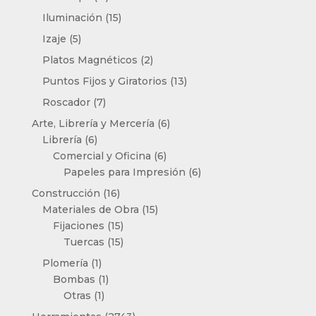
productos
15
Iluminación
15
productos
5
Izaje
5
productos
2
Platos Magnéticos
2
productos
13
Puntos Fijos y Giratorios
13
productos
7
Roscador
7
productos
6
Arte, Librería y Mercería
6
6
productos
Librería
6
productos
6
Comercial y Oficina
6
productos
6
Papeles para Impresión
6
productos
16
Construcción
16
productos
15
Materiales de Obra
15
15
productos
Fijaciones
15
productos
15
Tuercas
15
productos
1
Plomería
1
producto
1
Bombas
1
1
producto
Otras
1
producto
2743