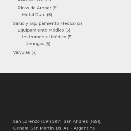
productos
8
Picos de Arenar
8
8
productos
Metal Duro
8
productos
5
Salud y Equipamiento Médico
5
5
productos
Equipamiento Médico
5
productos
5
Instrumental Médico
5
5
productos
Jeringas
5
productos
4
Válvulas
4
productos
San Lorenzo (C91) 2971, San Andrés (1651),
General San Martín, Bs. As. - Argentina