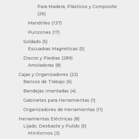
productos
Para Madera, Plásticos y Composite
26
26
productos
137
Mandriles
137
productos
17
Punzones
17
productos
5
Soldado
5
productos
5
Escuadras Magnéticas
5
productos
289
Discos y Piedras
289
8
productos
Amoladoras
8
productos
22
Cajas y Organizadores
22
6
productos
Bancos de Trabajo
6
productos
4
Bandejas Imantadas
4
productos
1
Gabinetes para Herramientas
1
producto
11
Organizadores de Herramientas
11
productos
8
Herramientas Eléctricas
8
productos
5
Lijado, Desbaste y Pulido
5
3
productos
Minitornos
3