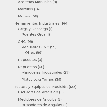
8
Aceiteras Manuales
8
productos
14
Martillos
14
productos
66
Morsas
66
productos
164
Herramientas Industriales
164
1
productos
Carga y Descarga
1
1
producto
Puentes Grúa
1
producto
99
CNC
99
productos
99
Repuestos CNC
99
99
productos
Otros
99
productos
3
Repuestos
3
productos
66
Repuestos
66
productos
27
Mangueras Industriales
27
productos
35
Platos para Tornos
35
productos
133
Testers y Equipos de Medición
133
15
productos
Escuadras de Precisión
15
productos
5
Medidores de Ángulos
5
productos
2
Buscadores de Ángulos
2