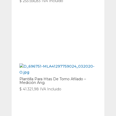
$
253.556,83
IVA Incluido
Plantilla Para Htas De Torno Afilado –
Medición Ang.
$
41.321,98
IVA Incluido