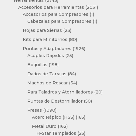
Herramientas
2743
productos
2051
Accesorios para Herramientas
2051
1
productos
Accesorios para Compresores
1
producto
1
Cabezales para Compresores
1
producto
23
Hojas para Sierras
23
productos
80
Kits para Minitornos
80
productos
1926
Puntas y Adaptadores
1926
25
productos
Acoples Rápidos
25
productos
198
Boquillas
198
productos
84
Dados de Tarrajas
84
productos
34
Machos de Roscar
34
productos
20
Para Taladros y Atornilladores
20
productos
50
Puntas de Destornillador
50
productos
1090
Fresas
1090
productos
185
Acero Rápido (HSS)
185
productos
162
Metal Duro
162
productos
25
H-Star Templados
25