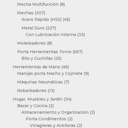
productos
8
Mecha Multifunción
8
productos
307
Mechas
307
productos
45
Acero Rápido (HSS)
45
productos
227
Metal Duro
227
productos
33
Con Lubricación Interna
33
productos
8
Moleteadores
8
productos
567
Porta Herramientas Torno
567
25
productos
Bits y Cuchillas
25
productos
45
Herramientas de Mano
45
productos
9
Manijas porta Macho y Cojinete
9
productos
7
Máquinas Neumáticas
7
productos
13
Rebarbadores
13
productos
34
Hogar, Muebles y Jardín
34
2
productos
Bazar y Cocina
2
productos
2
Almacenamiento y Organización
2
2
productos
Porta Condimentos
2
productos
2
Vinagreras y Aceiteras
2