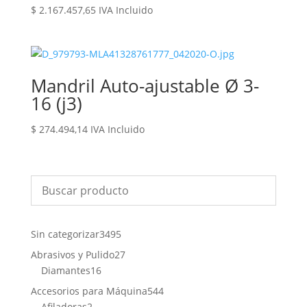
$
2.167.457,65
IVA Incluido
Mandril Auto-ajustable Ø 3-
16 (j3)
$
274.494,14
IVA Incluido
3495
Sin categorizar
3495
productos
27
Abrasivos y Pulido
27
16
productos
Diamantes
16
productos
544
Accesorios para Máquina
544
2
productos
Afiladoras
2