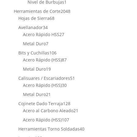
producto
1
Nivel de Burbujas
1
producto
2048
Herramientas de Corte
2048
68
productos
Hojas de Sierra
68
productos
34
Avellanador
34
productos
27
Acero Rápido HSS
27
productos
7
Metal Duro
7
productos
106
Bits y Cuchillas
106
productos
87
Acero Rápido (HSS)
87
productos
19
Metal Duro
19
productos
51
Calisuares / Escariadores
51
30
productos
Acero Rápido (HSS)
30
productos
21
Metal Duro
21
productos
128
Cojinete Dado Terraja
128
productos
21
Acero al Carbono Aleado
21
productos
107
Acero Rápido (HSS)
107
productos
40
Herramientas Torno Soldadas
40
productos