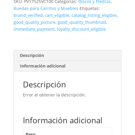
SKU:
PV17525VC100
Categorías:
Discos y Piedras
,
175x25
Ruedas para Carritos y Muebles
Etiquetas:
Mm
brand_verified
,
cart_eligible
,
catalog_listing_eligible
,
Grano
good_quality_picture
,
good_quality_thumbnail
,
100
immediate_payment
,
loyalty_discount_eligible
Amoladora
cantidad
Descripción
Información adicional
Descripción
Error al obtener la descripción.
Información adicional
Peso