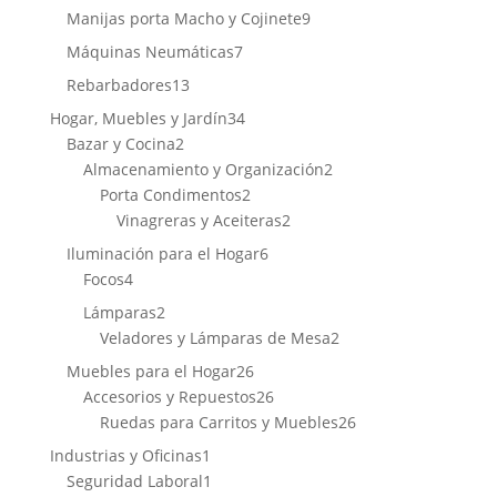
productos
9
Manijas porta Macho y Cojinete
9
productos
7
Máquinas Neumáticas
7
productos
13
Rebarbadores
13
productos
34
Hogar, Muebles y Jardín
34
2
productos
Bazar y Cocina
2
productos
2
Almacenamiento y Organización
2
2
productos
Porta Condimentos
2
productos
2
Vinagreras y Aceiteras
2
productos
6
Iluminación para el Hogar
6
4
productos
Focos
4
productos
2
Lámparas
2
productos
2
Veladores y Lámparas de Mesa
2
productos
26
Muebles para el Hogar
26
productos
26
Accesorios y Repuestos
26
productos
26
Ruedas para Carritos y Muebles
26
productos
1
Industrias y Oficinas
1
producto
1
Seguridad Laboral
1