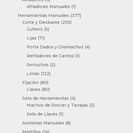
productos
1
Afiladores Manuales
1
producto
377
Herramientas Manuales
377
205
productos
Corte y Desbaste
205
5
productos
Cutters
5
productos
71
Lijas
71
productos
4
Porta Dados y Giramachos
4
productos
1
Refiladores de Cantos
1
producto
2
Serruchos
2
productos
122
Limas
122
productos
80
Fijación
80
productos
80
Llaves
80
productos
4
Sets de Herramientas
4
productos
3
Machos de Roscar y Tarrajas
3
productos
1
Sets de Llaves
1
producto
8
Aceiteras Manuales
8
productos
14
Martillos
14