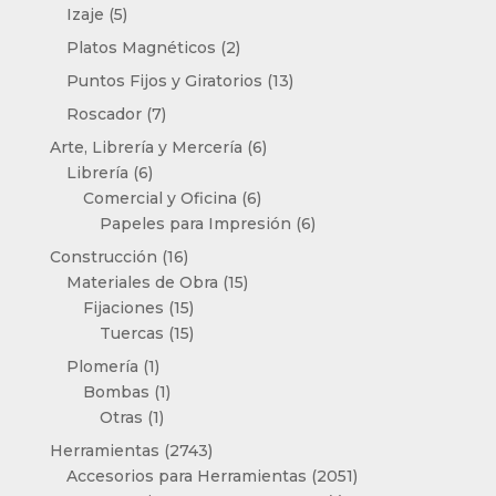
productos
5
Izaje
5
productos
2
Platos Magnéticos
2
productos
13
Puntos Fijos y Giratorios
13
productos
7
Roscador
7
productos
6
Arte, Librería y Mercería
6
6
productos
Librería
6
productos
6
Comercial y Oficina
6
productos
6
Papeles para Impresión
6
productos
16
Construcción
16
productos
15
Materiales de Obra
15
15
productos
Fijaciones
15
productos
15
Tuercas
15
productos
1
Plomería
1
producto
1
Bombas
1
1
producto
Otras
1
producto
2743
Herramientas
2743
productos
2051
Accesorios para Herramientas
2051