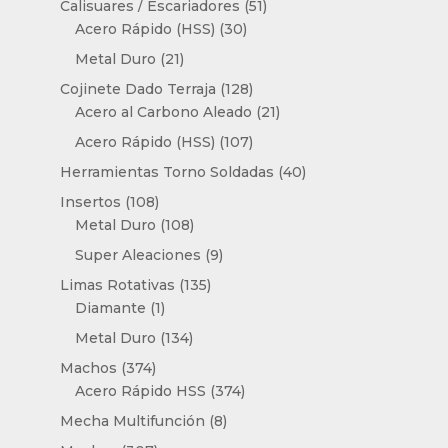
51
Calisuares / Escariadores
51
30
productos
Acero Rápido (HSS)
30
productos
21
Metal Duro
21
productos
128
Cojinete Dado Terraja
128
productos
21
Acero al Carbono Aleado
21
productos
107
Acero Rápido (HSS)
107
productos
40
Herramientas Torno Soldadas
40
productos
108
Insertos
108
productos
108
Metal Duro
108
productos
9
Super Aleaciones
9
productos
135
Limas Rotativas
135
1
productos
Diamante
1
producto
134
Metal Duro
134
productos
374
Machos
374
productos
374
Acero Rápido HSS
374
productos
8
Mecha Multifunción
8
productos