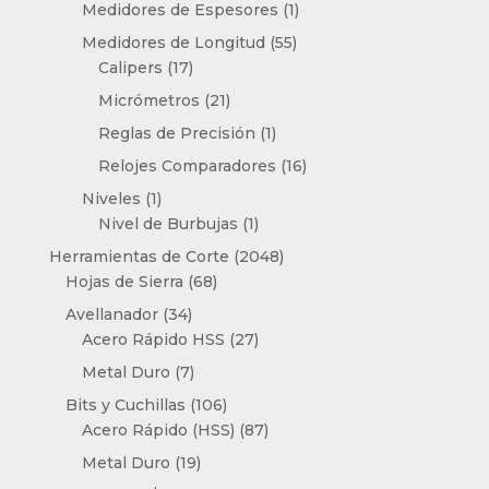
productos
1
Medidores de Espesores
1
producto
55
Medidores de Longitud
55
17
productos
Calipers
17
productos
21
Micrómetros
21
productos
1
Reglas de Precisión
1
producto
16
Relojes Comparadores
16
productos
1
Niveles
1
producto
1
Nivel de Burbujas
1
producto
2048
Herramientas de Corte
2048
68
productos
Hojas de Sierra
68
productos
34
Avellanador
34
productos
27
Acero Rápido HSS
27
productos
7
Metal Duro
7
productos
106
Bits y Cuchillas
106
productos
87
Acero Rápido (HSS)
87
productos
19
Metal Duro
19
productos