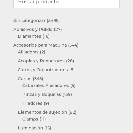
3495
Sin categorizar
3495
productos
27
Abrasivos y Pulido
27
16
productos
Diamantes
16
productos
544
Accesorios para Máquina
544
2
productos
Afiladoras
2
productos
28
Acoples y Reductores
28
productos
8
Carros y Organizadores
8
productos
345
Conos
345
productos
5
Cabezales Alesadores
5
productos
159
Pinzas y Boquillas
159
productos
9
Tiradores
9
productos
82
Elementos de sujeción
82
11
productos
Clamps
11
productos
15
Iluminación
15