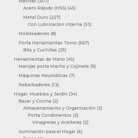
307
Mechas
307
productos
45
Acero Rápido (HSS)
45
productos
227
Metal Duro
227
productos
33
Con Lubricación Interna
33
productos
8
Moleteadores
8
productos
567
Porta Herramientas Torno
567
25
productos
Bits y Cuchillas
25
productos
45
Herramientas de Mano
45
productos
9
Manijas porta Macho y Cojinete
9
productos
7
Máquinas Neumáticas
7
productos
13
Rebarbadores
13
productos
34
Hogar, Muebles y Jardín
34
2
productos
Bazar y Cocina
2
productos
2
Almacenamiento y Organización
2
2
productos
Porta Condimentos
2
productos
2
Vinagreras y Aceiteras
2
productos
6
Iluminación para el Hogar
6