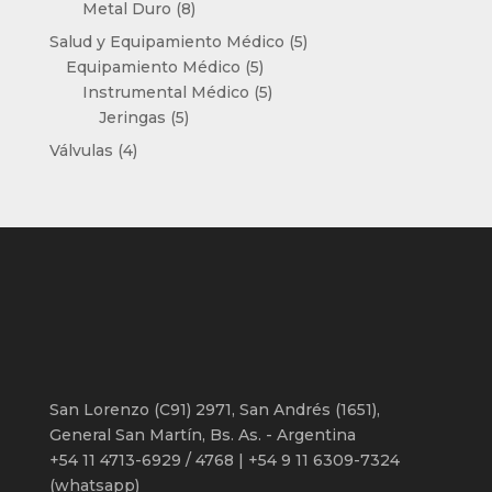
8
productos
Metal Duro
8
productos
5
Salud y Equipamiento Médico
5
5
productos
Equipamiento Médico
5
productos
5
Instrumental Médico
5
5
productos
Jeringas
5
productos
4
Válvulas
4
productos
San Lorenzo (C91) 2971, San Andrés (1651),
General San Martín, Bs. As. - Argentina
+54 11 4713-6929 / 4768 | +54 9 11 6309-7324
(whatsapp)