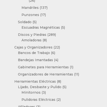
26
26
productos
137
Mandriles
137
productos
17
Punzones
17
productos
5
Soldado
5
productos
5
Escuadras Magnéticas
5
productos
289
Discos y Piedras
289
8
productos
Amoladoras
8
productos
22
Cajas y Organizadores
22
6
productos
Bancos de Trabajo
6
productos
4
Bandejas Imantadas
4
productos
1
Gabinetes para Herramientas
1
producto
11
Organizadores de Herramientas
11
productos
8
Herramientas Eléctricas
8
productos
5
Lijado, Desbaste y Pulido
5
3
productos
Minitornos
3
productos
2
Pulidoras Eléctricas
2
productos
3
Afiladores
3