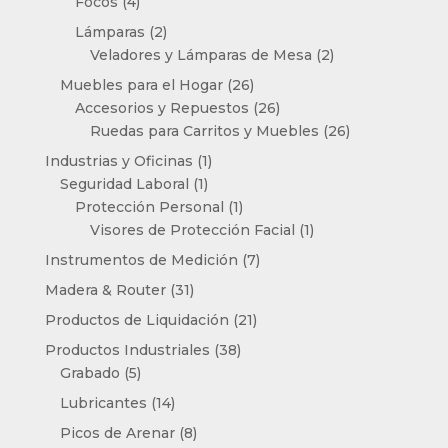
4
productos
Focos
4
productos
2
Lámparas
2
productos
2
Veladores y Lámparas de Mesa
2
productos
26
Muebles para el Hogar
26
productos
26
Accesorios y Repuestos
26
productos
26
Ruedas para Carritos y Muebles
26
productos
1
Industrias y Oficinas
1
1
producto
Seguridad Laboral
1
producto
1
Protección Personal
1
producto
1
Visores de Protección Facial
1
producto
7
Instrumentos de Medición
7
productos
31
Madera & Router
31
productos
21
Productos de Liquidación
21
productos
38
Productos Industriales
38
5
productos
Grabado
5
productos
14
Lubricantes
14
productos
8
Picos de Arenar
8