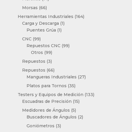
productos
66
Morsas
66
productos
164
Herramientas Industriales
164
1
productos
Carga y Descarga
1
1
producto
Puentes Grúa
1
producto
99
CNC
99
productos
99
Repuestos CNC
99
99
productos
Otros
99
productos
3
Repuestos
3
productos
66
Repuestos
66
productos
27
Mangueras Industriales
27
productos
35
Platos para Tornos
35
productos
133
Testers y Equipos de Medición
133
15
productos
Escuadras de Precisión
15
productos
5
Medidores de Ángulos
5
productos
2
Buscadores de Ángulos
2
productos
3
Goniómetros
3