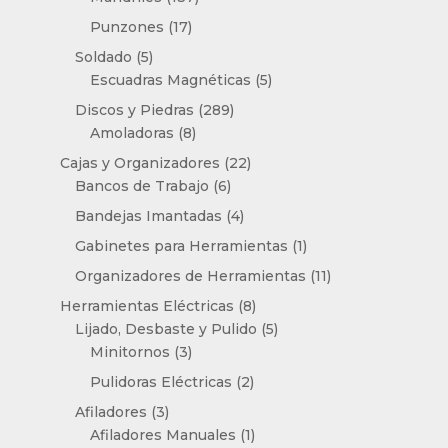
productos
17
Punzones
17
productos
5
Soldado
5
productos
5
Escuadras Magnéticas
5
productos
289
Discos y Piedras
289
8
productos
Amoladoras
8
productos
22
Cajas y Organizadores
22
6
productos
Bancos de Trabajo
6
productos
4
Bandejas Imantadas
4
productos
1
Gabinetes para Herramientas
1
producto
11
Organizadores de Herramientas
11
productos
8
Herramientas Eléctricas
8
productos
5
Lijado, Desbaste y Pulido
5
3
productos
Minitornos
3
productos
2
Pulidoras Eléctricas
2
productos
3
Afiladores
3
productos
1
Afiladores Manuales
1