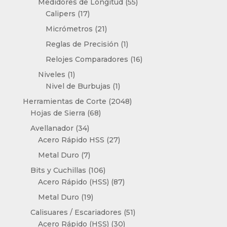
55
Medidores de Longitud
55
17
productos
Calipers
17
productos
21
Micrómetros
21
productos
1
Reglas de Precisión
1
producto
16
Relojes Comparadores
16
productos
1
Niveles
1
producto
1
Nivel de Burbujas
1
producto
2048
Herramientas de Corte
2048
68
productos
Hojas de Sierra
68
productos
34
Avellanador
34
productos
27
Acero Rápido HSS
27
productos
7
Metal Duro
7
productos
106
Bits y Cuchillas
106
productos
87
Acero Rápido (HSS)
87
productos
19
Metal Duro
19
productos
51
Calisuares / Escariadores
51
30
productos
Acero Rápido (HSS)
30