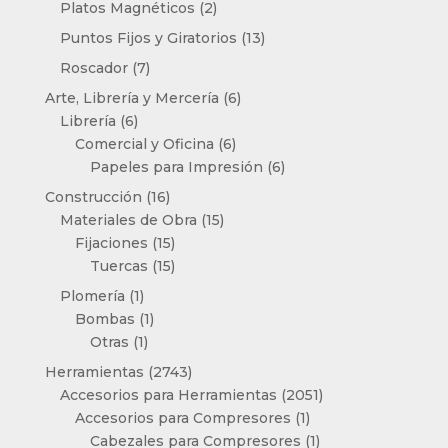
2
Platos Magnéticos
2
productos
13
Puntos Fijos y Giratorios
13
productos
7
Roscador
7
productos
6
Arte, Librería y Mercería
6
6
productos
Librería
6
productos
6
Comercial y Oficina
6
productos
6
Papeles para Impresión
6
productos
16
Construcción
16
productos
15
Materiales de Obra
15
15
productos
Fijaciones
15
productos
15
Tuercas
15
productos
1
Plomería
1
producto
1
Bombas
1
1
producto
Otras
1
producto
2743
Herramientas
2743
productos
2051
Accesorios para Herramientas
2051
1
productos
Accesorios para Compresores
1
producto
1
Cabezales para Compresores
1