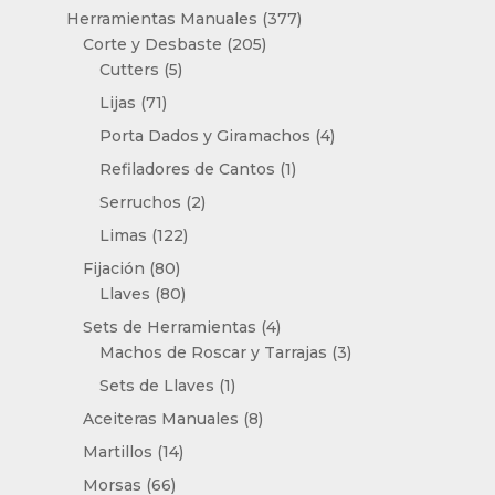
producto
377
Herramientas Manuales
377
205
productos
Corte y Desbaste
205
5
productos
Cutters
5
productos
71
Lijas
71
productos
4
Porta Dados y Giramachos
4
productos
1
Refiladores de Cantos
1
producto
2
Serruchos
2
productos
122
Limas
122
productos
80
Fijación
80
productos
80
Llaves
80
productos
4
Sets de Herramientas
4
productos
3
Machos de Roscar y Tarrajas
3
productos
1
Sets de Llaves
1
producto
8
Aceiteras Manuales
8
productos
14
Martillos
14
productos
66
Morsas
66