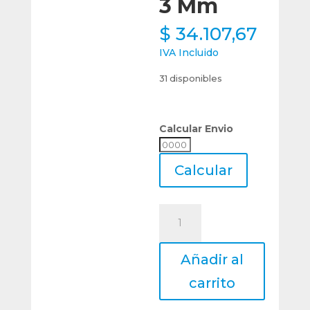
3 Mm
$
34.107,67
IVA Incluido
31 disponibles
Calcular Envio
Calcular
Envio
Calcular
Pinza
Boquilla
Collet
Añadir al
Ann
Way
carrito
Er16
Diámetro