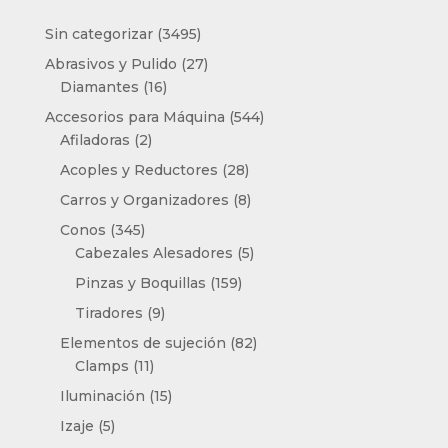
3495
Sin categorizar
3495
productos
27
Abrasivos y Pulido
27
16
productos
Diamantes
16
productos
544
Accesorios para Máquina
544
2
productos
Afiladoras
2
productos
28
Acoples y Reductores
28
productos
8
Carros y Organizadores
8
productos
345
Conos
345
productos
5
Cabezales Alesadores
5
productos
159
Pinzas y Boquillas
159
productos
9
Tiradores
9
productos
82
Elementos de sujeción
82
11
productos
Clamps
11
productos
15
Iluminación
15
productos
5
Izaje
5
productos