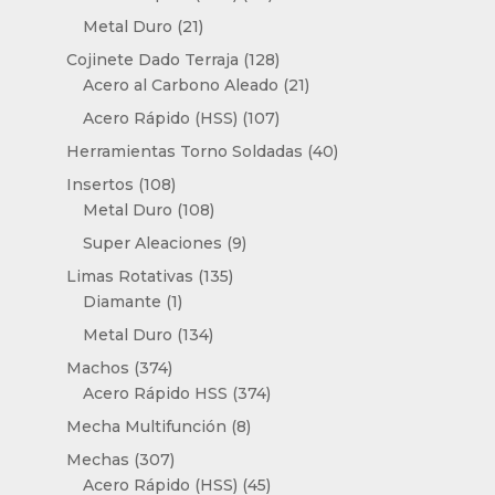
productos
21
Metal Duro
21
productos
128
Cojinete Dado Terraja
128
productos
21
Acero al Carbono Aleado
21
productos
107
Acero Rápido (HSS)
107
productos
40
Herramientas Torno Soldadas
40
productos
108
Insertos
108
productos
108
Metal Duro
108
productos
9
Super Aleaciones
9
productos
135
Limas Rotativas
135
1
productos
Diamante
1
producto
134
Metal Duro
134
productos
374
Machos
374
productos
374
Acero Rápido HSS
374
productos
8
Mecha Multifunción
8
productos
307
Mechas
307
productos
45
Acero Rápido (HSS)
45