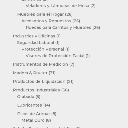
productos
2
Veladores y Lámparas de Mesa
2
productos
26
Muebles para el Hogar
26
productos
26
Accesorios y Repuestos
26
productos
26
Ruedas para Carritos y Muebles
26
productos
1
Industrias y Oficinas
1
1
producto
Seguridad Laboral
1
producto
1
Protección Personal
1
producto
1
Visores de Protección Facial
1
producto
7
Instrumentos de Medición
7
productos
31
Madera & Router
31
productos
21
Productos de Liquidación
21
productos
38
Productos Industriales
38
5
productos
Grabado
5
productos
14
Lubricantes
14
productos
8
Picos de Arenar
8
8
productos
Metal Duro
8
productos