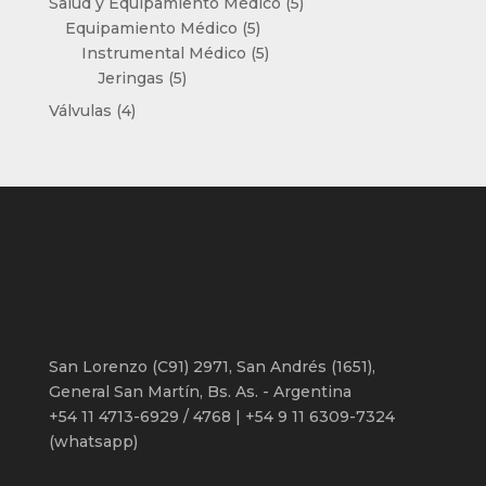
5
Salud y Equipamiento Médico
5
5
productos
Equipamiento Médico
5
productos
5
Instrumental Médico
5
5
productos
Jeringas
5
productos
4
Válvulas
4
productos
San Lorenzo (C91) 2971, San Andrés (1651),
General San Martín, Bs. As. - Argentina
+54 11 4713-6929 / 4768 | +54 9 11 6309-7324
(whatsapp)