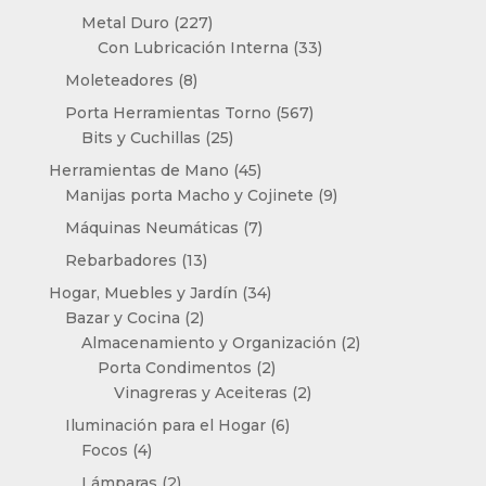
productos
227
Metal Duro
227
productos
33
Con Lubricación Interna
33
productos
8
Moleteadores
8
productos
567
Porta Herramientas Torno
567
25
productos
Bits y Cuchillas
25
productos
45
Herramientas de Mano
45
productos
9
Manijas porta Macho y Cojinete
9
productos
7
Máquinas Neumáticas
7
productos
13
Rebarbadores
13
productos
34
Hogar, Muebles y Jardín
34
2
productos
Bazar y Cocina
2
productos
2
Almacenamiento y Organización
2
2
productos
Porta Condimentos
2
productos
2
Vinagreras y Aceiteras
2
productos
6
Iluminación para el Hogar
6
4
productos
Focos
4
productos
2
Lámparas
2