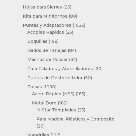
producto
23
Hojas para Sierras
23
productos
80
Kits para Minitornos
80
productos
1926
Puntas y Adaptadores
1926
25
productos
Acoples Rápidos
25
productos
198
Boquillas
198
productos
84
Dados de Tarrajas
84
productos
34
Machos de Roscar
34
productos
20
Para Taladros y Atornilladores
20
productos
50
Puntas de Destornillador
50
productos
1090
Fresas
1090
productos
185
Acero Rápido (HSS)
185
productos
162
Metal Duro
162
productos
25
H-Star Templados
25
productos
Para Madera, Plásticos y Composite
26
26
productos
137
Mandriles
137