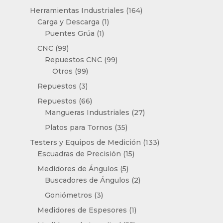
productos
164
Herramientas Industriales
164
1
productos
Carga y Descarga
1
1
producto
Puentes Grúa
1
producto
99
CNC
99
productos
99
Repuestos CNC
99
99
productos
Otros
99
productos
3
Repuestos
3
productos
66
Repuestos
66
productos
27
Mangueras Industriales
27
productos
35
Platos para Tornos
35
productos
133
Testers y Equipos de Medición
133
15
productos
Escuadras de Precisión
15
productos
5
Medidores de Ángulos
5
productos
2
Buscadores de Ángulos
2
productos
3
Goniómetros
3
productos
1
Medidores de Espesores
1
producto