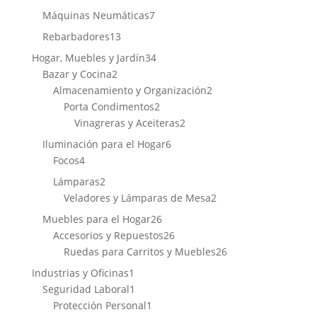
productos
7
Máquinas Neumáticas
7
productos
13
Rebarbadores
13
productos
34
Hogar, Muebles y Jardín
34
2
productos
Bazar y Cocina
2
productos
2
Almacenamiento y Organización
2
2
productos
Porta Condimentos
2
productos
2
Vinagreras y Aceiteras
2
productos
6
Iluminación para el Hogar
6
4
productos
Focos
4
productos
2
Lámparas
2
productos
2
Veladores y Lámparas de Mesa
2
productos
26
Muebles para el Hogar
26
productos
26
Accesorios y Repuestos
26
productos
26
Ruedas para Carritos y Muebles
26
productos
1
Industrias y Oficinas
1
producto
1
Seguridad Laboral
1
producto
1
Protección Personal
1