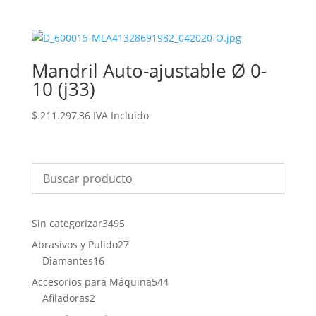
Mandril Auto-ajustable Ø 0-
10 (j33)
$
211.297,36
IVA Incluido
3495
Sin categorizar
3495
productos
27
Abrasivos y Pulido
27
16
productos
Diamantes
16
productos
544
Accesorios para Máquina
544
2
productos
Afiladoras
2
productos