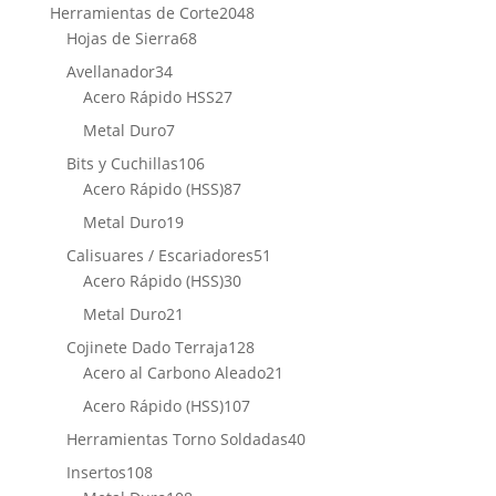
producto
2048
Herramientas de Corte
2048
68
productos
Hojas de Sierra
68
productos
34
Avellanador
34
productos
27
Acero Rápido HSS
27
productos
7
Metal Duro
7
productos
106
Bits y Cuchillas
106
productos
87
Acero Rápido (HSS)
87
productos
19
Metal Duro
19
productos
51
Calisuares / Escariadores
51
30
productos
Acero Rápido (HSS)
30
productos
21
Metal Duro
21
productos
128
Cojinete Dado Terraja
128
productos
21
Acero al Carbono Aleado
21
productos
107
Acero Rápido (HSS)
107
productos
40
Herramientas Torno Soldadas
40
productos
108
Insertos
108