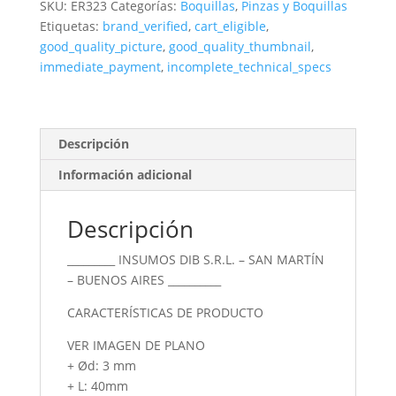
SKU:
ER323
Categorías:
Boquillas
,
Pinzas y Boquillas
Er32
Etiquetas:
brand_verified
,
cart_eligible
,
Diámetro
good_quality_picture
,
good_quality_thumbnail
,
3
immediate_payment
,
incomplete_technical_specs
Mm
cantidad
Descripción
Información adicional
Descripción
_________ INSUMOS DIB S.R.L. – SAN MARTÍN
– BUENOS AIRES __________
CARACTERÍSTICAS DE PRODUCTO
VER IMAGEN DE PLANO
+ Ød: 3 mm
+ L: 40mm