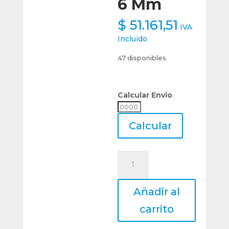
6 Mm
$
51.161,51
IVA
Incluido
47 disponibles
Calcular Envio
Calcular
Envio
Calcular
Pinza
Boquilla
Collet
Añadir al
Ann
Way
carrito
Er40
Diámetro