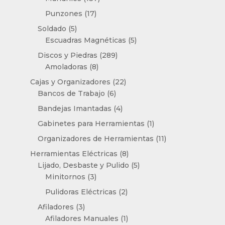
productos
17
Punzones
17
productos
5
Soldado
5
productos
5
Escuadras Magnéticas
5
productos
289
Discos y Piedras
289
8
productos
Amoladoras
8
productos
22
Cajas y Organizadores
22
6
productos
Bancos de Trabajo
6
productos
4
Bandejas Imantadas
4
productos
1
Gabinetes para Herramientas
1
producto
11
Organizadores de Herramientas
11
productos
8
Herramientas Eléctricas
8
productos
5
Lijado, Desbaste y Pulido
5
3
productos
Minitornos
3
productos
2
Pulidoras Eléctricas
2
productos
3
Afiladores
3
productos
1
Afiladores Manuales
1