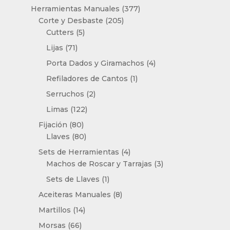
producto
377
Herramientas Manuales
377
205
productos
Corte y Desbaste
205
5
productos
Cutters
5
productos
71
Lijas
71
productos
4
Porta Dados y Giramachos
4
productos
1
Refiladores de Cantos
1
producto
2
Serruchos
2
productos
122
Limas
122
productos
80
Fijación
80
productos
80
Llaves
80
productos
4
Sets de Herramientas
4
productos
3
Machos de Roscar y Tarrajas
3
productos
1
Sets de Llaves
1
producto
8
Aceiteras Manuales
8
productos
14
Martillos
14
productos
66
Morsas
66