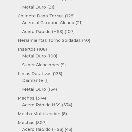
productos
21
Metal Duro
21
productos
128
Cojinete Dado Terraja
128
productos
21
Acero al Carbono Aleado
21
productos
107
Acero Rápido (HSS)
107
productos
40
Herramientas Torno Soldadas
40
productos
108
Insertos
108
productos
108
Metal Duro
108
productos
9
Super Aleaciones
9
productos
135
Limas Rotativas
135
1
productos
Diamante
1
producto
134
Metal Duro
134
productos
374
Machos
374
productos
374
Acero Rápido HSS
374
productos
8
Mecha Multifunción
8
productos
307
Mechas
307
productos
45
Acero Rápido (HSS)
45