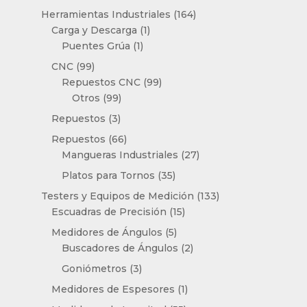
productos
164
Herramientas Industriales
164
1
productos
Carga y Descarga
1
1
producto
Puentes Grúa
1
producto
99
CNC
99
productos
99
Repuestos CNC
99
99
productos
Otros
99
productos
3
Repuestos
3
productos
66
Repuestos
66
productos
27
Mangueras Industriales
27
productos
35
Platos para Tornos
35
productos
133
Testers y Equipos de Medición
133
15
productos
Escuadras de Precisión
15
productos
5
Medidores de Ángulos
5
productos
2
Buscadores de Ángulos
2
productos
3
Goniómetros
3
productos
1
Medidores de Espesores
1
producto