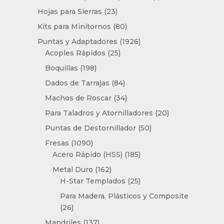
producto
23
Hojas para Sierras
23
productos
80
Kits para Minitornos
80
productos
1926
Puntas y Adaptadores
1926
25
productos
Acoples Rápidos
25
productos
198
Boquillas
198
productos
84
Dados de Tarrajas
84
productos
34
Machos de Roscar
34
productos
20
Para Taladros y Atornilladores
20
productos
50
Puntas de Destornillador
50
productos
1090
Fresas
1090
productos
185
Acero Rápido (HSS)
185
productos
162
Metal Duro
162
productos
25
H-Star Templados
25
productos
Para Madera, Plásticos y Composite
26
26
productos
137
Mandriles
137