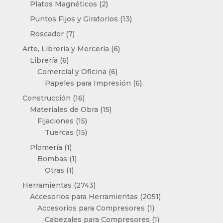
2
Platos Magnéticos
2
productos
13
Puntos Fijos y Giratorios
13
productos
7
Roscador
7
productos
6
Arte, Librería y Mercería
6
6
productos
Librería
6
productos
6
Comercial y Oficina
6
productos
6
Papeles para Impresión
6
productos
16
Construcción
16
productos
15
Materiales de Obra
15
15
productos
Fijaciones
15
productos
15
Tuercas
15
productos
1
Plomería
1
producto
1
Bombas
1
1
producto
Otras
1
producto
2743
Herramientas
2743
productos
2051
Accesorios para Herramientas
2051
1
productos
Accesorios para Compresores
1
producto
1
Cabezales para Compresores
1