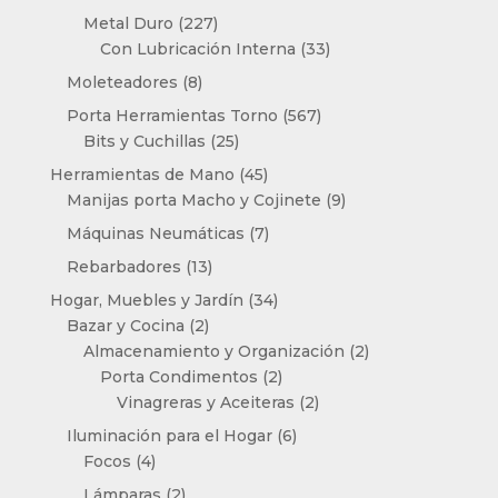
productos
227
Metal Duro
227
productos
33
Con Lubricación Interna
33
productos
8
Moleteadores
8
productos
567
Porta Herramientas Torno
567
25
productos
Bits y Cuchillas
25
productos
45
Herramientas de Mano
45
productos
9
Manijas porta Macho y Cojinete
9
productos
7
Máquinas Neumáticas
7
productos
13
Rebarbadores
13
productos
34
Hogar, Muebles y Jardín
34
2
productos
Bazar y Cocina
2
productos
2
Almacenamiento y Organización
2
2
productos
Porta Condimentos
2
productos
2
Vinagreras y Aceiteras
2
productos
6
Iluminación para el Hogar
6
4
productos
Focos
4
productos
2
Lámparas
2