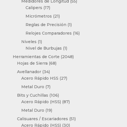
55
Medidores de Longitud
55
17
productos
Calipers
17
productos
21
Micrómetros
21
productos
1
Reglas de Precisión
1
producto
16
Relojes Comparadores
16
productos
1
Niveles
1
producto
1
Nivel de Burbujas
1
producto
2048
Herramientas de Corte
2048
68
productos
Hojas de Sierra
68
productos
34
Avellanador
34
productos
27
Acero Rápido HSS
27
productos
7
Metal Duro
7
productos
106
Bits y Cuchillas
106
productos
87
Acero Rápido (HSS)
87
productos
19
Metal Duro
19
productos
51
Calisuares / Escariadores
51
30
productos
Acero Rápido (HSS)
30