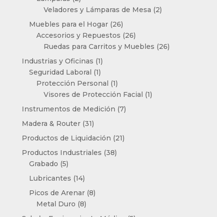
productos
2
Veladores y Lámparas de Mesa
2
productos
26
Muebles para el Hogar
26
productos
26
Accesorios y Repuestos
26
productos
26
Ruedas para Carritos y Muebles
26
productos
1
Industrias y Oficinas
1
1
producto
Seguridad Laboral
1
producto
1
Protección Personal
1
producto
1
Visores de Protección Facial
1
producto
7
Instrumentos de Medición
7
productos
31
Madera & Router
31
productos
21
Productos de Liquidación
21
productos
38
Productos Industriales
38
5
productos
Grabado
5
productos
14
Lubricantes
14
productos
8
Picos de Arenar
8
8
productos
Metal Duro
8
productos