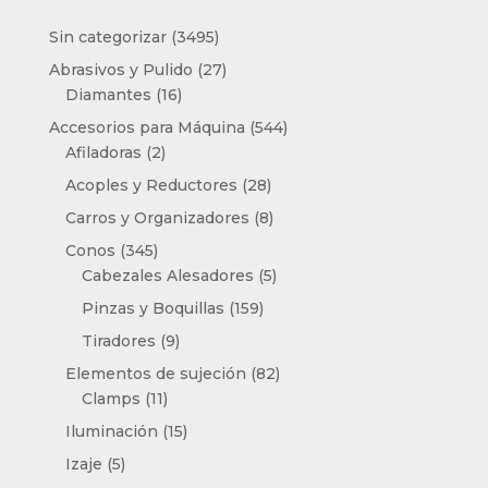
3495
Sin categorizar
3495
productos
27
Abrasivos y Pulido
27
16
productos
Diamantes
16
productos
544
Accesorios para Máquina
544
2
productos
Afiladoras
2
productos
28
Acoples y Reductores
28
productos
8
Carros y Organizadores
8
productos
345
Conos
345
productos
5
Cabezales Alesadores
5
productos
159
Pinzas y Boquillas
159
productos
9
Tiradores
9
productos
82
Elementos de sujeción
82
11
productos
Clamps
11
productos
15
Iluminación
15
productos
5
Izaje
5
productos