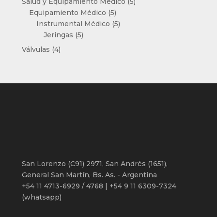
5
Salud y Equipamiento Médico
5
5
productos
Equipamiento Médico
5
productos
5
Instrumental Médico
5
5
productos
Jeringas
5
productos
4
Válvulas
4
productos
San Lorenzo (C91) 2971, San Andrés (1651),
General San Martín, Bs. As. - Argentina
+54 11 4713-6929 / 4768 | +54 9 11 6309-7324
(whatsapp)