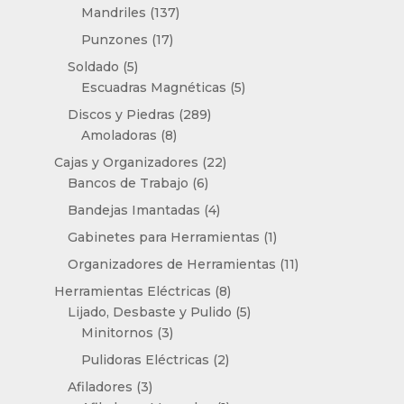
productos
137
Mandriles
137
productos
17
Punzones
17
productos
5
Soldado
5
productos
5
Escuadras Magnéticas
5
productos
289
Discos y Piedras
289
8
productos
Amoladoras
8
productos
22
Cajas y Organizadores
22
6
productos
Bancos de Trabajo
6
productos
4
Bandejas Imantadas
4
productos
1
Gabinetes para Herramientas
1
producto
11
Organizadores de Herramientas
11
productos
8
Herramientas Eléctricas
8
productos
5
Lijado, Desbaste y Pulido
5
3
productos
Minitornos
3
productos
2
Pulidoras Eléctricas
2
productos
3
Afiladores
3