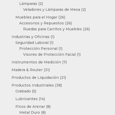
productos
2
Lámparas
2
productos
2
Veladores y Lámparas de Mesa
2
productos
26
Muebles para el Hogar
26
productos
26
Accesorios y Repuestos
26
productos
26
Ruedas para Carritos y Muebles
26
productos
1
Industrias y Oficinas
1
1
producto
Seguridad Laboral
1
producto
1
Protección Personal
1
producto
1
Visores de Protección Facial
1
producto
7
Instrumentos de Medición
7
productos
31
Madera & Router
31
productos
21
Productos de Liquidación
21
productos
38
Productos Industriales
38
5
productos
Grabado
5
productos
14
Lubricantes
14
productos
8
Picos de Arenar
8
8
productos
Metal Duro
8