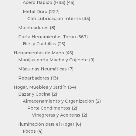
productos
45
Acero Rápido (HSS)
45
productos
227
Metal Duro
227
productos
33
Con Lubricación Interna
33
productos
8
Moleteadores
8
productos
567
Porta Herramientas Torno
567
25
productos
Bits y Cuchillas
25
productos
45
Herramientas de Mano
45
productos
9
Manijas porta Macho y Cojinete
9
productos
7
Máquinas Neumáticas
7
productos
13
Rebarbadores
13
productos
34
Hogar, Muebles y Jardín
34
2
productos
Bazar y Cocina
2
productos
2
Almacenamiento y Organización
2
2
productos
Porta Condimentos
2
productos
2
Vinagreras y Aceiteras
2
productos
6
Iluminación para el Hogar
6
4
productos
Focos
4