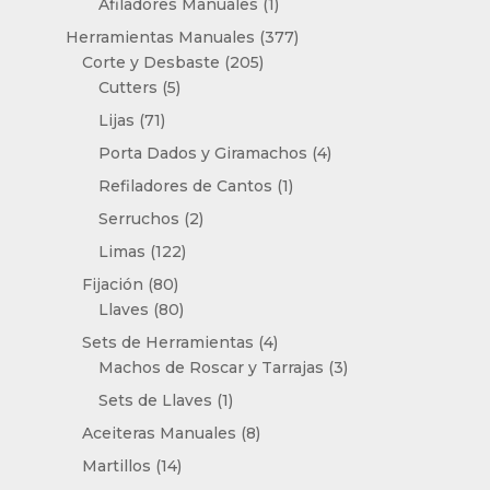
productos
1
Afiladores Manuales
1
producto
377
Herramientas Manuales
377
205
productos
Corte y Desbaste
205
5
productos
Cutters
5
productos
71
Lijas
71
productos
4
Porta Dados y Giramachos
4
productos
1
Refiladores de Cantos
1
producto
2
Serruchos
2
productos
122
Limas
122
productos
80
Fijación
80
productos
80
Llaves
80
productos
4
Sets de Herramientas
4
productos
3
Machos de Roscar y Tarrajas
3
productos
1
Sets de Llaves
1
producto
8
Aceiteras Manuales
8
productos
14
Martillos
14