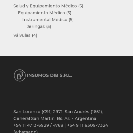
productos
5
Salud y Equipamiento Médico
5
5
productos
Equipamiento Médico
5
productos
5
Instrumental Médico
5
5
productos
Jeringas
5
productos
4
Válvulas
4
productos
San Lorenzo (C91) 2971, San Andrés (1651),
General San Martín, Bs. As. - Argentina
+54 11 4713-6929 / 4768 | +54 9 11 6309-7324
(whatsapp)