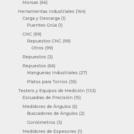
productos
66
Morsas
66
productos
164
Herramientas Industriales
164
1
productos
Carga y Descarga
1
1
producto
Puentes Grúa
1
producto
99
CNC
99
productos
99
Repuestos CNC
99
99
productos
Otros
99
productos
3
Repuestos
3
productos
66
Repuestos
66
productos
27
Mangueras Industriales
27
productos
35
Platos para Tornos
35
productos
133
Testers y Equipos de Medición
133
15
productos
Escuadras de Precisión
15
productos
5
Medidores de Ángulos
5
productos
2
Buscadores de Ángulos
2
productos
3
Goniómetros
3
productos
1
Medidores de Espesores
1