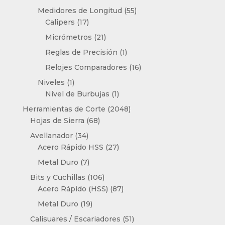
producto
55
Medidores de Longitud
55
17
productos
Calipers
17
productos
21
Micrómetros
21
productos
1
Reglas de Precisión
1
producto
16
Relojes Comparadores
16
productos
1
Niveles
1
producto
1
Nivel de Burbujas
1
producto
2048
Herramientas de Corte
2048
68
productos
Hojas de Sierra
68
productos
34
Avellanador
34
productos
27
Acero Rápido HSS
27
productos
7
Metal Duro
7
productos
106
Bits y Cuchillas
106
productos
87
Acero Rápido (HSS)
87
productos
19
Metal Duro
19
productos
51
Calisuares / Escariadores
51