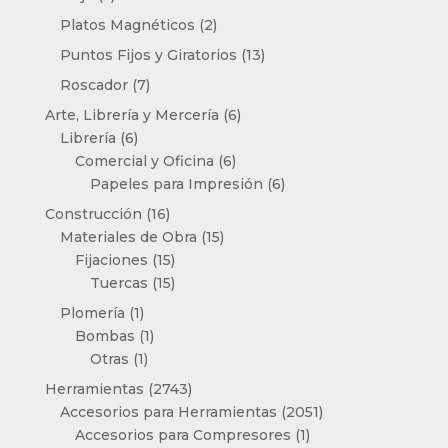
productos
2
Platos Magnéticos
2
productos
13
Puntos Fijos y Giratorios
13
productos
7
Roscador
7
productos
6
Arte, Librería y Mercería
6
6
productos
Librería
6
productos
6
Comercial y Oficina
6
productos
6
Papeles para Impresión
6
productos
16
Construcción
16
productos
15
Materiales de Obra
15
15
productos
Fijaciones
15
productos
15
Tuercas
15
productos
1
Plomería
1
producto
1
Bombas
1
1
producto
Otras
1
producto
2743
Herramientas
2743
productos
2051
Accesorios para Herramientas
2051
1
productos
Accesorios para Compresores
1