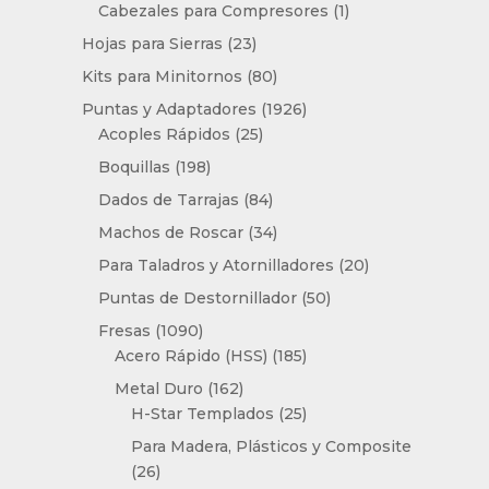
producto
1
Cabezales para Compresores
1
producto
23
Hojas para Sierras
23
productos
80
Kits para Minitornos
80
productos
1926
Puntas y Adaptadores
1926
25
productos
Acoples Rápidos
25
productos
198
Boquillas
198
productos
84
Dados de Tarrajas
84
productos
34
Machos de Roscar
34
productos
20
Para Taladros y Atornilladores
20
productos
50
Puntas de Destornillador
50
productos
1090
Fresas
1090
productos
185
Acero Rápido (HSS)
185
productos
162
Metal Duro
162
productos
25
H-Star Templados
25
productos
Para Madera, Plásticos y Composite
26
26