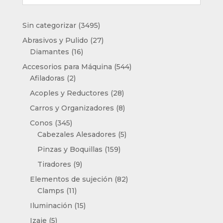
3495
Sin categorizar
3495
productos
27
Abrasivos y Pulido
27
16
productos
Diamantes
16
productos
544
Accesorios para Máquina
544
2
productos
Afiladoras
2
productos
28
Acoples y Reductores
28
productos
8
Carros y Organizadores
8
productos
345
Conos
345
productos
5
Cabezales Alesadores
5
productos
159
Pinzas y Boquillas
159
productos
9
Tiradores
9
productos
82
Elementos de sujeción
82
11
productos
Clamps
11
productos
15
Iluminación
15
productos
5
Izaje
5