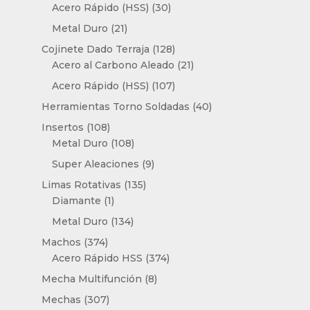
30
productos
Acero Rápido (HSS)
30
productos
21
Metal Duro
21
productos
128
Cojinete Dado Terraja
128
productos
21
Acero al Carbono Aleado
21
productos
107
Acero Rápido (HSS)
107
productos
40
Herramientas Torno Soldadas
40
productos
108
Insertos
108
productos
108
Metal Duro
108
productos
9
Super Aleaciones
9
productos
135
Limas Rotativas
135
1
productos
Diamante
1
producto
134
Metal Duro
134
productos
374
Machos
374
productos
374
Acero Rápido HSS
374
productos
8
Mecha Multifunción
8
productos
307
Mechas
307