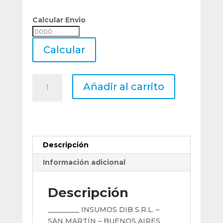
Calcular Envio
Calcular
Envio
Calcular
Pinza
Añadir al carrito
Boquilla
Collet
Taumax
Er32
Diámetro
Descripción
7
Mm
Información adicional
cantidad
Descripción
_________ INSUMOS DIB S.R.L. –
SAN MARTÍN – BUENOS AIRES