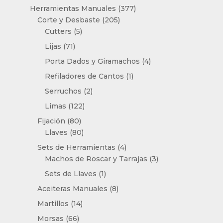
producto
377
Herramientas Manuales
377
205
productos
Corte y Desbaste
205
5
productos
Cutters
5
productos
71
Lijas
71
productos
4
Porta Dados y Giramachos
4
productos
1
Refiladores de Cantos
1
producto
2
Serruchos
2
productos
122
Limas
122
productos
80
Fijación
80
productos
80
Llaves
80
productos
4
Sets de Herramientas
4
productos
3
Machos de Roscar y Tarrajas
3
productos
1
Sets de Llaves
1
producto
8
Aceiteras Manuales
8
productos
14
Martillos
14
productos
66
Morsas
66