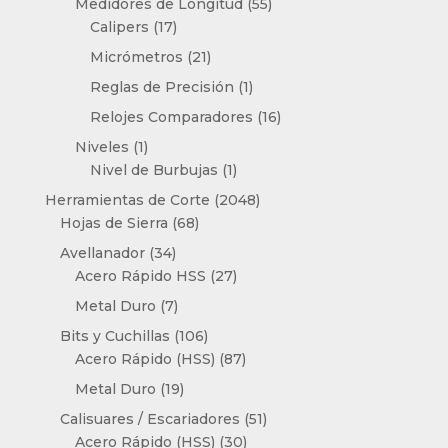
55
Medidores de Longitud
55
17
productos
Calipers
17
productos
21
Micrómetros
21
productos
1
Reglas de Precisión
1
producto
16
Relojes Comparadores
16
productos
1
Niveles
1
producto
1
Nivel de Burbujas
1
producto
2048
Herramientas de Corte
2048
68
productos
Hojas de Sierra
68
productos
34
Avellanador
34
productos
27
Acero Rápido HSS
27
productos
7
Metal Duro
7
productos
106
Bits y Cuchillas
106
productos
87
Acero Rápido (HSS)
87
productos
19
Metal Duro
19
productos
51
Calisuares / Escariadores
51
30
productos
Acero Rápido (HSS)
30