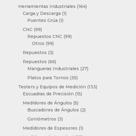
productos
164
Herramientas Industriales
164
1
productos
Carga y Descarga
1
1
producto
Puentes Grúa
1
producto
99
CNC
99
productos
99
Repuestos CNC
99
99
productos
Otros
99
productos
3
Repuestos
3
productos
66
Repuestos
66
productos
27
Mangueras Industriales
27
productos
35
Platos para Tornos
35
productos
133
Testers y Equipos de Medición
133
15
productos
Escuadras de Precisión
15
productos
5
Medidores de Ángulos
5
productos
2
Buscadores de Ángulos
2
productos
3
Goniómetros
3
productos
1
Medidores de Espesores
1
producto