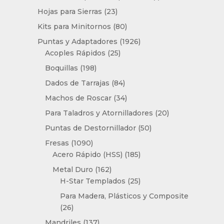
producto
23
Hojas para Sierras
23
productos
80
Kits para Minitornos
80
productos
1926
Puntas y Adaptadores
1926
25
productos
Acoples Rápidos
25
productos
198
Boquillas
198
productos
84
Dados de Tarrajas
84
productos
34
Machos de Roscar
34
productos
20
Para Taladros y Atornilladores
20
productos
50
Puntas de Destornillador
50
productos
1090
Fresas
1090
productos
185
Acero Rápido (HSS)
185
productos
162
Metal Duro
162
productos
25
H-Star Templados
25
productos
Para Madera, Plásticos y Composite
26
26
productos
137
Mandriles
137