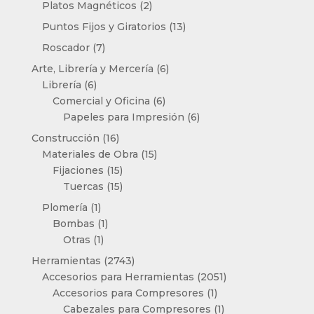
2
Platos Magnéticos
2
productos
13
Puntos Fijos y Giratorios
13
productos
7
Roscador
7
productos
6
Arte, Librería y Mercería
6
6
productos
Librería
6
productos
6
Comercial y Oficina
6
productos
6
Papeles para Impresión
6
productos
16
Construcción
16
productos
15
Materiales de Obra
15
15
productos
Fijaciones
15
productos
15
Tuercas
15
productos
1
Plomería
1
producto
1
Bombas
1
1
producto
Otras
1
producto
2743
Herramientas
2743
productos
2051
Accesorios para Herramientas
2051
1
productos
Accesorios para Compresores
1
producto
1
Cabezales para Compresores
1