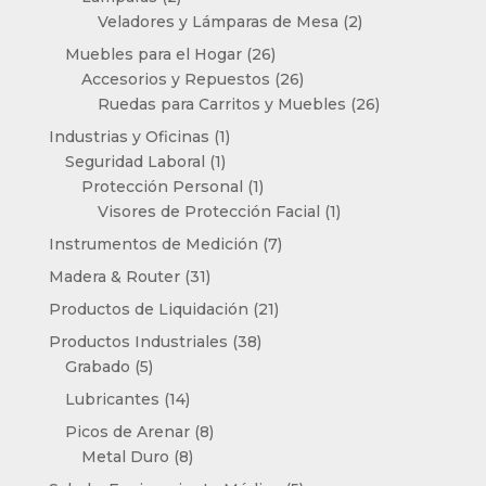
productos
2
Veladores y Lámparas de Mesa
2
productos
26
Muebles para el Hogar
26
productos
26
Accesorios y Repuestos
26
productos
26
Ruedas para Carritos y Muebles
26
productos
1
Industrias y Oficinas
1
1
producto
Seguridad Laboral
1
producto
1
Protección Personal
1
producto
1
Visores de Protección Facial
1
producto
7
Instrumentos de Medición
7
productos
31
Madera & Router
31
productos
21
Productos de Liquidación
21
productos
38
Productos Industriales
38
5
productos
Grabado
5
productos
14
Lubricantes
14
productos
8
Picos de Arenar
8
8
productos
Metal Duro
8
productos