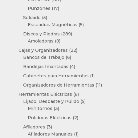
productos
17
Punzones
17
productos
5
Soldado
5
productos
5
Escuadras Magnéticas
5
productos
289
Discos y Piedras
289
8
productos
Amoladoras
8
productos
22
Cajas y Organizadores
22
6
productos
Bancos de Trabajo
6
productos
4
Bandejas Imantadas
4
productos
1
Gabinetes para Herramientas
1
producto
11
Organizadores de Herramientas
11
productos
8
Herramientas Eléctricas
8
productos
5
Lijado, Desbaste y Pulido
5
3
productos
Minitornos
3
productos
2
Pulidoras Eléctricas
2
productos
3
Afiladores
3
productos
1
Afiladores Manuales
1