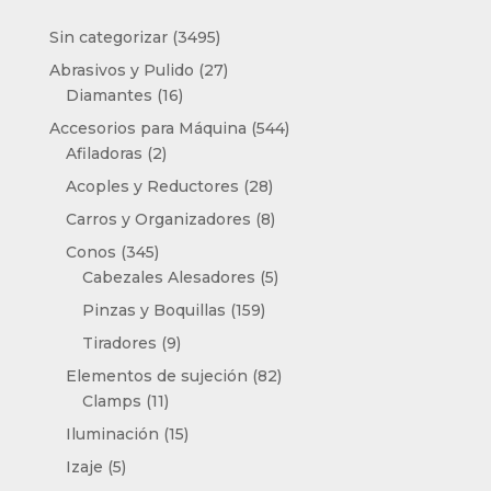
3495
Sin categorizar
3495
productos
27
Abrasivos y Pulido
27
16
productos
Diamantes
16
productos
544
Accesorios para Máquina
544
2
productos
Afiladoras
2
productos
28
Acoples y Reductores
28
productos
8
Carros y Organizadores
8
productos
345
Conos
345
productos
5
Cabezales Alesadores
5
productos
159
Pinzas y Boquillas
159
productos
9
Tiradores
9
productos
82
Elementos de sujeción
82
11
productos
Clamps
11
productos
15
Iluminación
15
productos
5
Izaje
5
productos