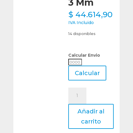
3 Mm
$
44.614,90
IVA Incluido
14 disponibles
Calcular Envio
Calcular
Envio
Calcular
Pinza
Boquilla
Collet
Añadir al
Vertex
Er8
carrito
Diámetro
3