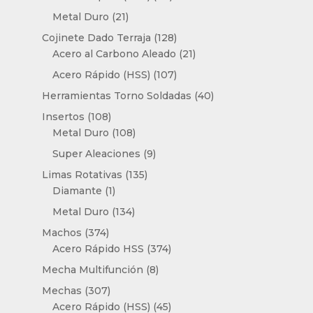
productos
21
Metal Duro
21
productos
128
Cojinete Dado Terraja
128
productos
21
Acero al Carbono Aleado
21
productos
107
Acero Rápido (HSS)
107
productos
40
Herramientas Torno Soldadas
40
productos
108
Insertos
108
productos
108
Metal Duro
108
productos
9
Super Aleaciones
9
productos
135
Limas Rotativas
135
1
productos
Diamante
1
producto
134
Metal Duro
134
productos
374
Machos
374
productos
374
Acero Rápido HSS
374
productos
8
Mecha Multifunción
8
productos
307
Mechas
307
productos
45
Acero Rápido (HSS)
45