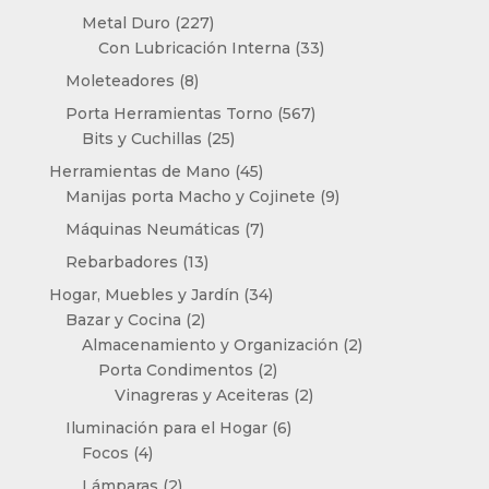
productos
227
Metal Duro
227
productos
33
Con Lubricación Interna
33
productos
8
Moleteadores
8
productos
567
Porta Herramientas Torno
567
25
productos
Bits y Cuchillas
25
productos
45
Herramientas de Mano
45
productos
9
Manijas porta Macho y Cojinete
9
productos
7
Máquinas Neumáticas
7
productos
13
Rebarbadores
13
productos
34
Hogar, Muebles y Jardín
34
2
productos
Bazar y Cocina
2
productos
2
Almacenamiento y Organización
2
2
productos
Porta Condimentos
2
productos
2
Vinagreras y Aceiteras
2
productos
6
Iluminación para el Hogar
6
4
productos
Focos
4
productos
2
Lámparas
2