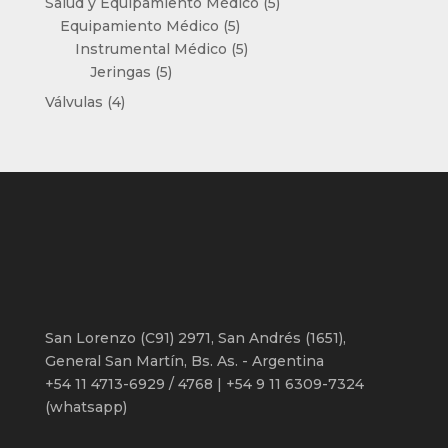
5
Salud y Equipamiento Médico
5
5
productos
Equipamiento Médico
5
productos
5
Instrumental Médico
5
5
productos
Jeringas
5
productos
4
Válvulas
4
productos
San Lorenzo (C91) 2971, San Andrés (1651),
General San Martín, Bs. As. - Argentina
+54 11 4713-6929 / 4768 | +54 9 11 6309-7324
(whatsapp)