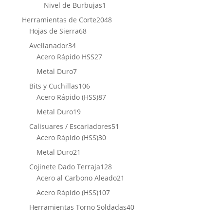
producto
1
Nivel de Burbujas
1
producto
2048
Herramientas de Corte
2048
68
productos
Hojas de Sierra
68
productos
34
Avellanador
34
productos
27
Acero Rápido HSS
27
productos
7
Metal Duro
7
productos
106
Bits y Cuchillas
106
productos
87
Acero Rápido (HSS)
87
productos
19
Metal Duro
19
productos
51
Calisuares / Escariadores
51
30
productos
Acero Rápido (HSS)
30
productos
21
Metal Duro
21
productos
128
Cojinete Dado Terraja
128
productos
21
Acero al Carbono Aleado
21
productos
107
Acero Rápido (HSS)
107
productos
40
Herramientas Torno Soldadas
40
productos