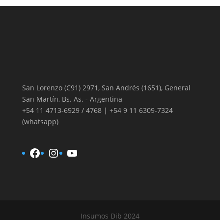
San Lorenzo (C91) 2971, San Andrés (1651), General
San Martín, Bs. As. - Argentina
+54 11 4713-6929 / 4768 | +54 9 11 6309-7324
(whatsapp)
Facebook
Instagram
YouTube
Insumos Dib 2024