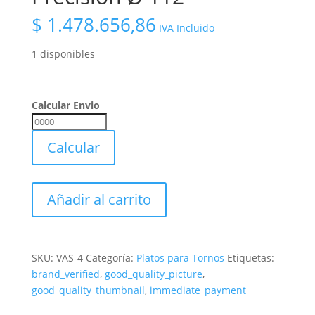
$
1.478.656,86
IVA Incluido
1 disponibles
Calcular Envio
Calcular
Envio
Calcular
Plato
Añadir al carrito
Para
Torno
De
6
SKU:
VAS-4
Categoría:
Platos para Tornos
Etiquetas:
Mordazas
brand_verified
,
good_quality_picture
,
Autocentrante
good_quality_thumbnail
,
immediate_payment
Precision