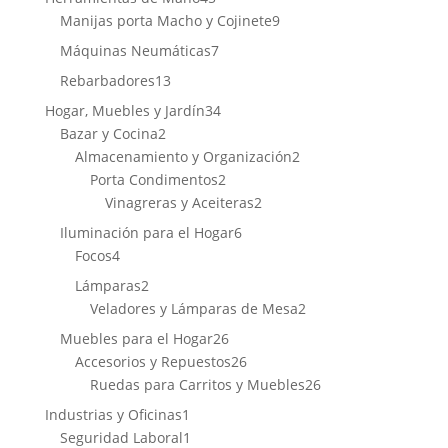
productos
9
Manijas porta Macho y Cojinete
9
productos
7
Máquinas Neumáticas
7
productos
13
Rebarbadores
13
productos
34
Hogar, Muebles y Jardín
34
2
productos
Bazar y Cocina
2
productos
2
Almacenamiento y Organización
2
2
productos
Porta Condimentos
2
productos
2
Vinagreras y Aceiteras
2
productos
6
Iluminación para el Hogar
6
4
productos
Focos
4
productos
2
Lámparas
2
productos
2
Veladores y Lámparas de Mesa
2
productos
26
Muebles para el Hogar
26
productos
26
Accesorios y Repuestos
26
productos
26
Ruedas para Carritos y Muebles
26
productos
1
Industrias y Oficinas
1
producto
1
Seguridad Laboral
1