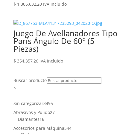
$
1.305.632,20
IVA Incluido
Juego De Avellanadores Tipo
París Ángulo De 60° (5
Piezas)
$
354.357,26
IVA Incluido
Buscar producto
×
3495
Sin categorizar
3495
productos
27
Abrasivos y Pulido
27
16
productos
Diamantes
16
productos
544
Accesorios para Máquina
544