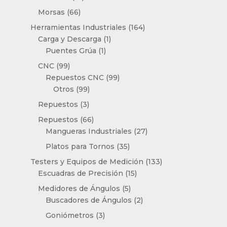
productos
66
Morsas
66
productos
164
Herramientas Industriales
164
1
productos
Carga y Descarga
1
1
producto
Puentes Grúa
1
producto
99
CNC
99
productos
99
Repuestos CNC
99
99
productos
Otros
99
productos
3
Repuestos
3
productos
66
Repuestos
66
productos
27
Mangueras Industriales
27
productos
35
Platos para Tornos
35
productos
133
Testers y Equipos de Medición
133
15
productos
Escuadras de Precisión
15
productos
5
Medidores de Ángulos
5
productos
2
Buscadores de Ángulos
2
productos
3
Goniómetros
3
productos