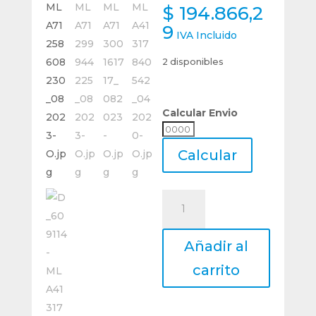
$
194.866,2
9
IVA Incluido
2 disponibles
Calcular Envio
Calcular
Envio
Calcular
Porta
Bits
Tipo
Añadir al
Amac
Torneado
carrito
3/8
-
9,52