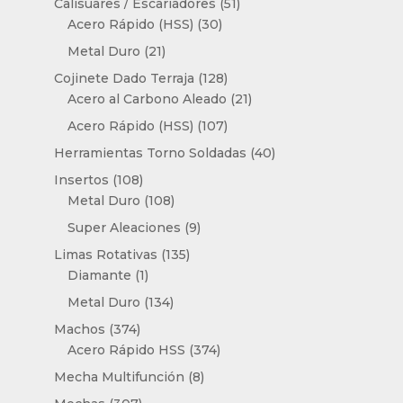
51
Calisuares / Escariadores
51
30
productos
Acero Rápido (HSS)
30
productos
21
Metal Duro
21
productos
128
Cojinete Dado Terraja
128
productos
21
Acero al Carbono Aleado
21
productos
107
Acero Rápido (HSS)
107
productos
40
Herramientas Torno Soldadas
40
productos
108
Insertos
108
productos
108
Metal Duro
108
productos
9
Super Aleaciones
9
productos
135
Limas Rotativas
135
1
productos
Diamante
1
producto
134
Metal Duro
134
productos
374
Machos
374
productos
374
Acero Rápido HSS
374
productos
8
Mecha Multifunción
8
productos