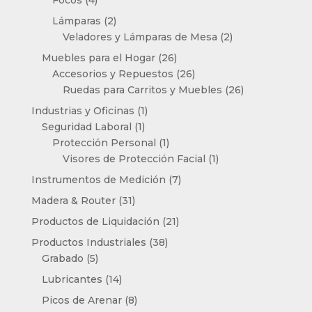
Focos
4
productos
2
Lámparas
2
productos
2
Veladores y Lámparas de Mesa
2
productos
26
Muebles para el Hogar
26
productos
26
Accesorios y Repuestos
26
productos
26
Ruedas para Carritos y Muebles
26
productos
1
Industrias y Oficinas
1
1
producto
Seguridad Laboral
1
producto
1
Protección Personal
1
producto
1
Visores de Protección Facial
1
producto
7
Instrumentos de Medición
7
productos
31
Madera & Router
31
productos
21
Productos de Liquidación
21
productos
38
Productos Industriales
38
5
productos
Grabado
5
productos
14
Lubricantes
14
productos
8
Picos de Arenar
8