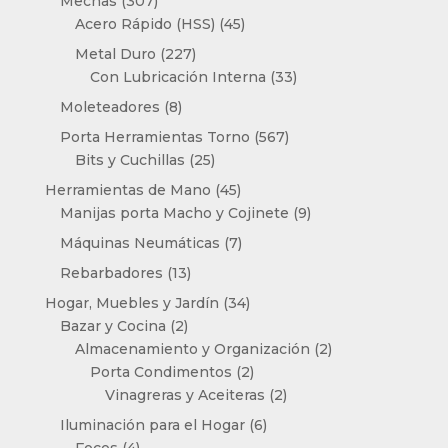
307
Mechas
307
productos
45
Acero Rápido (HSS)
45
productos
227
Metal Duro
227
productos
33
Con Lubricación Interna
33
productos
8
Moleteadores
8
productos
567
Porta Herramientas Torno
567
25
productos
Bits y Cuchillas
25
productos
45
Herramientas de Mano
45
productos
9
Manijas porta Macho y Cojinete
9
productos
7
Máquinas Neumáticas
7
productos
13
Rebarbadores
13
productos
34
Hogar, Muebles y Jardín
34
2
productos
Bazar y Cocina
2
productos
2
Almacenamiento y Organización
2
2
productos
Porta Condimentos
2
productos
2
Vinagreras y Aceiteras
2
productos
6
Iluminación para el Hogar
6
4
productos