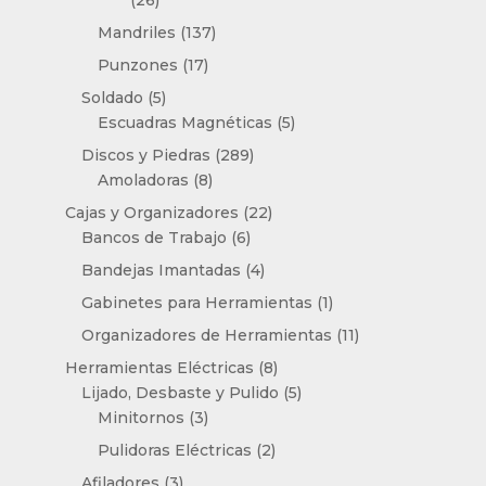
26
productos
137
Mandriles
137
productos
17
Punzones
17
productos
5
Soldado
5
productos
5
Escuadras Magnéticas
5
productos
289
Discos y Piedras
289
8
productos
Amoladoras
8
productos
22
Cajas y Organizadores
22
6
productos
Bancos de Trabajo
6
productos
4
Bandejas Imantadas
4
productos
1
Gabinetes para Herramientas
1
producto
11
Organizadores de Herramientas
11
productos
8
Herramientas Eléctricas
8
productos
5
Lijado, Desbaste y Pulido
5
3
productos
Minitornos
3
productos
2
Pulidoras Eléctricas
2
productos
3
Afiladores
3