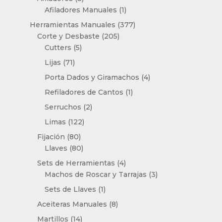
productos
1
Afiladores Manuales
1
producto
377
Herramientas Manuales
377
205
productos
Corte y Desbaste
205
5
productos
Cutters
5
productos
71
Lijas
71
productos
4
Porta Dados y Giramachos
4
productos
1
Refiladores de Cantos
1
producto
2
Serruchos
2
productos
122
Limas
122
productos
80
Fijación
80
productos
80
Llaves
80
productos
4
Sets de Herramientas
4
productos
3
Machos de Roscar y Tarrajas
3
productos
1
Sets de Llaves
1
producto
8
Aceiteras Manuales
8
productos
14
Martillos
14