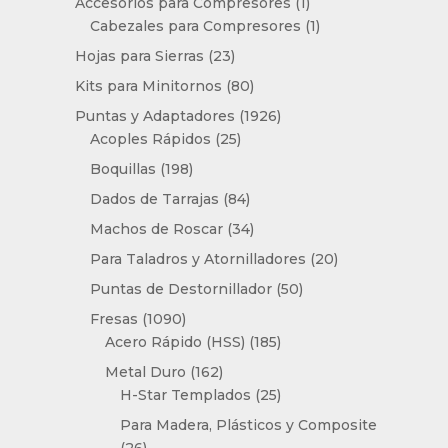
1
productos
Accesorios para Compresores
1
producto
1
Cabezales para Compresores
1
producto
23
Hojas para Sierras
23
productos
80
Kits para Minitornos
80
productos
1926
Puntas y Adaptadores
1926
25
productos
Acoples Rápidos
25
productos
198
Boquillas
198
productos
84
Dados de Tarrajas
84
productos
34
Machos de Roscar
34
productos
20
Para Taladros y Atornilladores
20
productos
50
Puntas de Destornillador
50
productos
1090
Fresas
1090
productos
185
Acero Rápido (HSS)
185
productos
162
Metal Duro
162
productos
25
H-Star Templados
25
productos
Para Madera, Plásticos y Composite
26