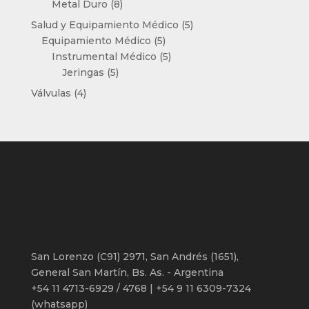
8
productos
Metal Duro
8
productos
5
Salud y Equipamiento Médico
5
5
productos
Equipamiento Médico
5
productos
5
Instrumental Médico
5
5
productos
Jeringas
5
productos
4
Válvulas
4
productos
San Lorenzo (C91) 2971, San Andrés (1651),
General San Martín, Bs. As. - Argentina
+54 11 4713-6929 / 4768 | +54 9 11 6309-7324
(whatsapp)