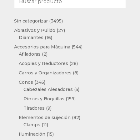
3495
Sin categorizar
3495
productos
27
Abrasivos y Pulido
27
16
productos
Diamantes
16
productos
544
Accesorios para Máquina
544
2
productos
Afiladoras
2
productos
28
Acoples y Reductores
28
productos
8
Carros y Organizadores
8
productos
345
Conos
345
productos
5
Cabezales Alesadores
5
productos
159
Pinzas y Boquillas
159
productos
9
Tiradores
9
productos
82
Elementos de sujeción
82
11
productos
Clamps
11
productos
15
Iluminación
15