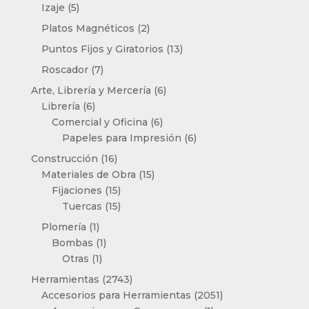
productos
5
Izaje
5
productos
2
Platos Magnéticos
2
productos
13
Puntos Fijos y Giratorios
13
productos
7
Roscador
7
productos
6
Arte, Librería y Mercería
6
6
productos
Librería
6
productos
6
Comercial y Oficina
6
productos
6
Papeles para Impresión
6
productos
16
Construcción
16
productos
15
Materiales de Obra
15
15
productos
Fijaciones
15
productos
15
Tuercas
15
productos
1
Plomería
1
producto
1
Bombas
1
1
producto
Otras
1
producto
2743
Herramientas
2743
productos
2051
Accesorios para Herramientas
2051