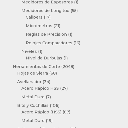
1
Medidores de Espesores
1
producto
55
Medidores de Longitud
55
17
productos
Calipers
17
productos
21
Micrómetros
21
productos
1
Reglas de Precisión
1
producto
16
Relojes Comparadores
16
productos
1
Niveles
1
producto
1
Nivel de Burbujas
1
producto
2048
Herramientas de Corte
2048
68
productos
Hojas de Sierra
68
productos
34
Avellanador
34
productos
27
Acero Rápido HSS
27
productos
7
Metal Duro
7
productos
106
Bits y Cuchillas
106
productos
87
Acero Rápido (HSS)
87
productos
19
Metal Duro
19
productos