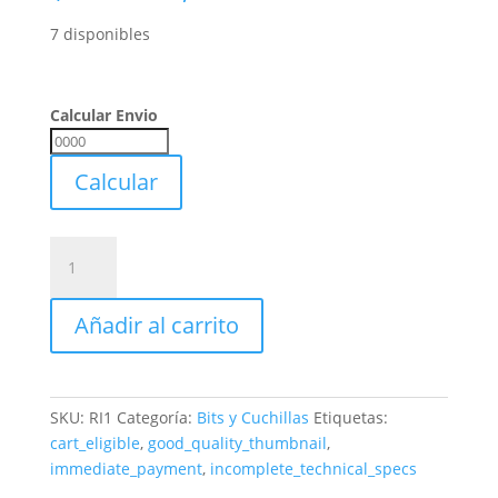
7 disponibles
Calcular Envio
Calcular
Envio
Calcular
Porta
Cuchilla
Para
Añadir al carrito
Roscar
Interior
Torno
1
SKU:
RI1
Categoría:
Bits y Cuchillas
Etiquetas:
-
cart_eligible
,
good_quality_thumbnail
,
25,40
immediate_payment
,
incomplete_technical_specs
Mm