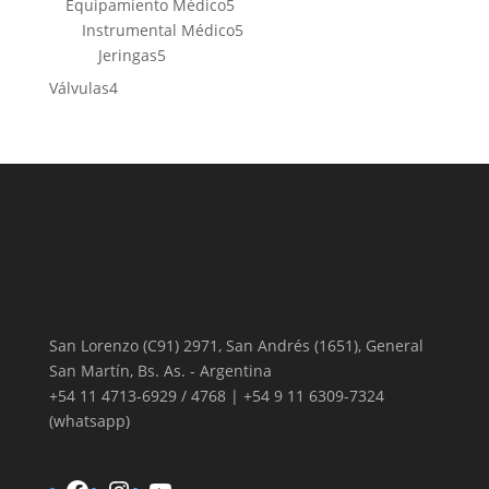
5
productos
Equipamiento Médico
5
productos
5
Instrumental Médico
5
5
productos
Jeringas
5
productos
4
Válvulas
4
productos
San Lorenzo (C91) 2971, San Andrés (1651), General
San Martín, Bs. As. - Argentina
+54 11 4713-6929 / 4768 | +54 9 11 6309-7324
(whatsapp)