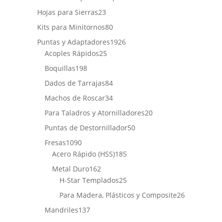
producto
23
Hojas para Sierras
23
productos
80
Kits para Minitornos
80
productos
1926
Puntas y Adaptadores
1926
25
productos
Acoples Rápidos
25
productos
198
Boquillas
198
productos
84
Dados de Tarrajas
84
productos
34
Machos de Roscar
34
productos
20
Para Taladros y Atornilladores
20
productos
50
Puntas de Destornillador
50
productos
1090
Fresas
1090
productos
185
Acero Rápido (HSS)
185
productos
162
Metal Duro
162
productos
25
H-Star Templados
25
productos
26
Para Madera, Plásticos y Composite
26
productos
137
Mandriles
137
productos