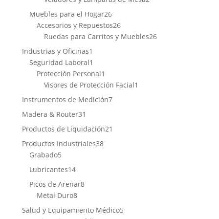
productos
26
Muebles para el Hogar
26
productos
26
Accesorios y Repuestos
26
productos
26
Ruedas para Carritos y Muebles
26
productos
1
Industrias y Oficinas
1
producto
1
Seguridad Laboral
1
producto
1
Protección Personal
1
producto
1
Visores de Protección Facial
1
producto
7
Instrumentos de Medición
7
productos
31
Madera & Router
31
productos
21
Productos de Liquidación
21
productos
38
Productos Industriales
38
5
productos
Grabado
5
productos
14
Lubricantes
14
productos
8
Picos de Arenar
8
8
productos
Metal Duro
8
productos
5
Salud y Equipamiento Médico
5