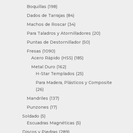
productos
198
Boquillas
198
productos
84
Dados de Tarrajas
84
productos
34
Machos de Roscar
34
productos
20
Para Taladros y Atornilladores
20
productos
50
Puntas de Destornillador
50
productos
1090
Fresas
1090
productos
185
Acero Rápido (HSS)
185
productos
162
Metal Duro
162
productos
25
H-Star Templados
25
productos
Para Madera, Plásticos y Composite
26
26
productos
137
Mandriles
137
productos
17
Punzones
17
productos
5
Soldado
5
productos
5
Escuadras Magnéticas
5
productos
289
Discos y Piedras
289