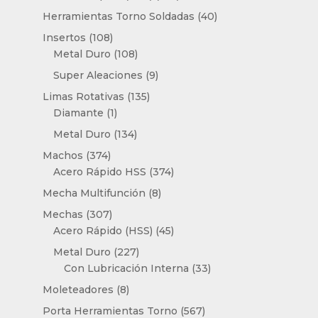
productos
40
Herramientas Torno Soldadas
40
productos
108
Insertos
108
productos
108
Metal Duro
108
productos
9
Super Aleaciones
9
productos
135
Limas Rotativas
135
1
productos
Diamante
1
producto
134
Metal Duro
134
productos
374
Machos
374
productos
374
Acero Rápido HSS
374
productos
8
Mecha Multifunción
8
productos
307
Mechas
307
productos
45
Acero Rápido (HSS)
45
productos
227
Metal Duro
227
productos
33
Con Lubricación Interna
33
productos
8
Moleteadores
8
productos
567
Porta Herramientas Torno
567