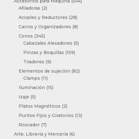
544
Accesorios para Máquina
544
2
productos
Afiladoras
2
productos
28
Acoples y Reductores
28
productos
8
Carros y Organizadores
8
productos
345
Conos
345
productos
5
Cabezales Alesadores
5
productos
159
Pinzas y Boquillas
159
productos
9
Tiradores
9
productos
82
Elementos de sujeción
82
11
productos
Clamps
11
productos
15
Iluminación
15
productos
5
Izaje
5
productos
2
Platos Magnéticos
2
productos
13
Puntos Fijos y Giratorios
13
productos
7
Roscador
7
productos
6
Arte, Librería y Mercería
6