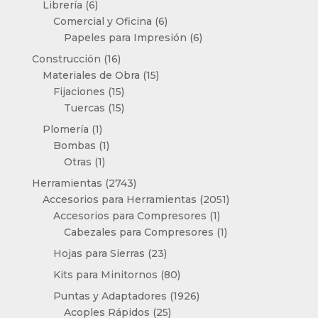
6
productos
Librería
6
productos
6
Comercial y Oficina
6
productos
6
Papeles para Impresión
6
productos
16
Construcción
16
productos
15
Materiales de Obra
15
15
productos
Fijaciones
15
productos
15
Tuercas
15
productos
1
Plomería
1
producto
1
Bombas
1
1
producto
Otras
1
producto
2743
Herramientas
2743
productos
2051
Accesorios para Herramientas
2051
1
productos
Accesorios para Compresores
1
producto
1
Cabezales para Compresores
1
producto
23
Hojas para Sierras
23
productos
80
Kits para Minitornos
80
productos
1926
Puntas y Adaptadores
1926
25
productos
Acoples Rápidos
25