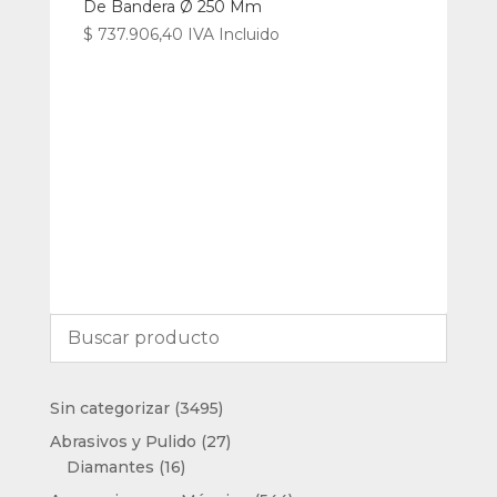
De Bandera Ø 250 Mm
$
737.906,40
IVA Incluido
3495
Sin categorizar
3495
productos
27
Abrasivos y Pulido
27
16
productos
Diamantes
16
productos