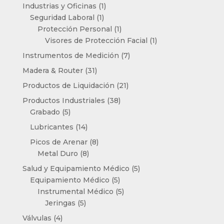
productos
1
Industrias y Oficinas
1
1
producto
Seguridad Laboral
1
producto
1
Protección Personal
1
producto
1
Visores de Protección Facial
1
producto
7
Instrumentos de Medición
7
productos
31
Madera & Router
31
productos
21
Productos de Liquidación
21
productos
38
Productos Industriales
38
5
productos
Grabado
5
productos
14
Lubricantes
14
productos
8
Picos de Arenar
8
8
productos
Metal Duro
8
productos
5
Salud y Equipamiento Médico
5
5
productos
Equipamiento Médico
5
productos
5
Instrumental Médico
5
5
productos
Jeringas
5
productos
4
Válvulas
4