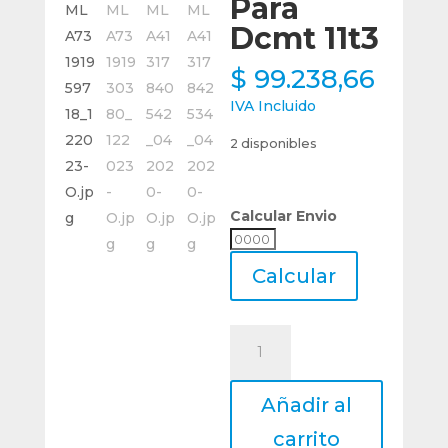
Para
Dcmt 11t3
$
99.238,66
IVA Incluido
2 disponibles
Calcular Envio
Calcular
Envio
Calcular
Porta
Inserto
Torneado
Añadir al
Interior
S20r
carrito