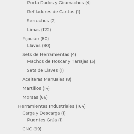
productos
4
Porta Dados y Giramachos
4
productos
1
Refiladores de Cantos
1
producto
2
Serruchos
2
productos
122
Limas
122
productos
80
Fijación
80
productos
80
Llaves
80
productos
4
Sets de Herramientas
4
productos
3
Machos de Roscar y Tarrajas
3
productos
1
Sets de Llaves
1
producto
8
Aceiteras Manuales
8
productos
14
Martillos
14
productos
66
Morsas
66
productos
164
Herramientas Industriales
164
1
productos
Carga y Descarga
1
1
producto
Puentes Grúa
1
producto
99
CNC
99