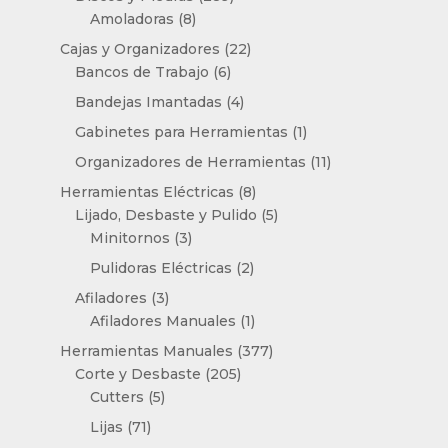
8
productos
Amoladoras
8
productos
22
Cajas y Organizadores
22
6
productos
Bancos de Trabajo
6
productos
4
Bandejas Imantadas
4
productos
1
Gabinetes para Herramientas
1
producto
11
Organizadores de Herramientas
11
productos
8
Herramientas Eléctricas
8
productos
5
Lijado, Desbaste y Pulido
5
3
productos
Minitornos
3
productos
2
Pulidoras Eléctricas
2
productos
3
Afiladores
3
productos
1
Afiladores Manuales
1
producto
377
Herramientas Manuales
377
205
productos
Corte y Desbaste
205
5
productos
Cutters
5
productos
71
Lijas
71