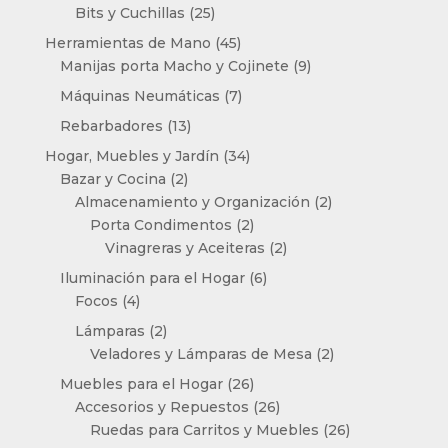
25
productos
Bits y Cuchillas
25
productos
45
Herramientas de Mano
45
productos
9
Manijas porta Macho y Cojinete
9
productos
7
Máquinas Neumáticas
7
productos
13
Rebarbadores
13
productos
34
Hogar, Muebles y Jardín
34
2
productos
Bazar y Cocina
2
productos
2
Almacenamiento y Organización
2
2
productos
Porta Condimentos
2
productos
2
Vinagreras y Aceiteras
2
productos
6
Iluminación para el Hogar
6
4
productos
Focos
4
productos
2
Lámparas
2
productos
2
Veladores y Lámparas de Mesa
2
productos
26
Muebles para el Hogar
26
productos
26
Accesorios y Repuestos
26
productos
26
Ruedas para Carritos y Muebles
26