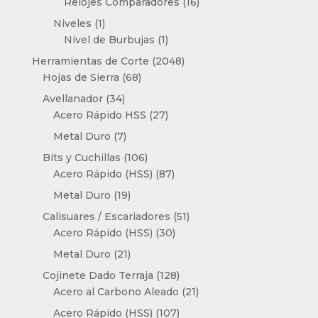
16
Relojes Comparadores
16
productos
1
Niveles
1
producto
1
Nivel de Burbujas
1
producto
2048
Herramientas de Corte
2048
68
productos
Hojas de Sierra
68
productos
34
Avellanador
34
productos
27
Acero Rápido HSS
27
productos
7
Metal Duro
7
productos
106
Bits y Cuchillas
106
productos
87
Acero Rápido (HSS)
87
productos
19
Metal Duro
19
productos
51
Calisuares / Escariadores
51
30
productos
Acero Rápido (HSS)
30
productos
21
Metal Duro
21
productos
128
Cojinete Dado Terraja
128
productos
21
Acero al Carbono Aleado
21
productos
107
Acero Rápido (HSS)
107