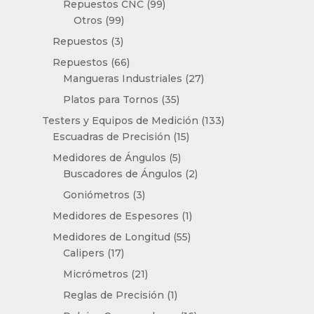
productos
99
Repuestos CNC
99
99
productos
Otros
99
productos
3
Repuestos
3
productos
66
Repuestos
66
productos
27
Mangueras Industriales
27
productos
35
Platos para Tornos
35
productos
133
Testers y Equipos de Medición
133
15
productos
Escuadras de Precisión
15
productos
5
Medidores de Ángulos
5
productos
2
Buscadores de Ángulos
2
productos
3
Goniómetros
3
productos
1
Medidores de Espesores
1
producto
55
Medidores de Longitud
55
17
productos
Calipers
17
productos
21
Micrómetros
21
productos
1
Reglas de Precisión
1
producto