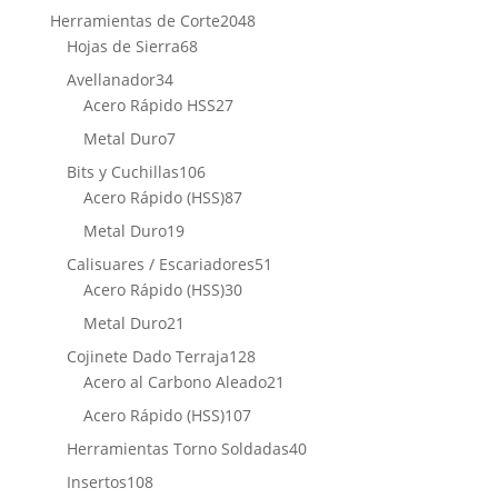
producto
2048
Herramientas de Corte
2048
68
productos
Hojas de Sierra
68
productos
34
Avellanador
34
productos
27
Acero Rápido HSS
27
productos
7
Metal Duro
7
productos
106
Bits y Cuchillas
106
productos
87
Acero Rápido (HSS)
87
productos
19
Metal Duro
19
productos
51
Calisuares / Escariadores
51
30
productos
Acero Rápido (HSS)
30
productos
21
Metal Duro
21
productos
128
Cojinete Dado Terraja
128
productos
21
Acero al Carbono Aleado
21
productos
107
Acero Rápido (HSS)
107
productos
40
Herramientas Torno Soldadas
40
productos
108
Insertos
108