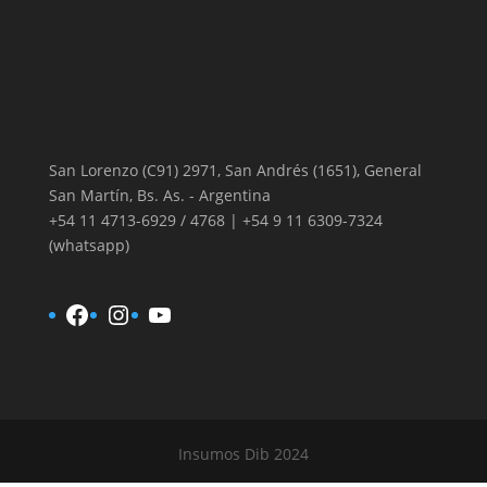
San Lorenzo (C91) 2971, San Andrés (1651), General
San Martín, Bs. As. - Argentina
+54 11 4713-6929 / 4768 | +54 9 11 6309-7324
(whatsapp)
Facebook
Instagram
YouTube
Insumos Dib 2024