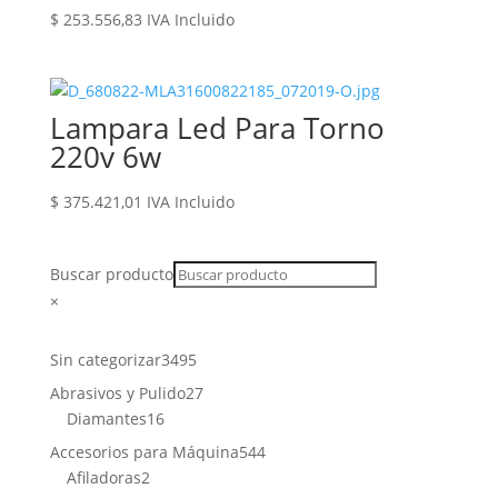
$
253.556,83
IVA Incluido
Lampara Led Para Torno
220v 6w
$
375.421,01
IVA Incluido
Buscar producto
×
3495
Sin categorizar
3495
productos
27
Abrasivos y Pulido
27
16
productos
Diamantes
16
productos
544
Accesorios para Máquina
544
2
productos
Afiladoras
2