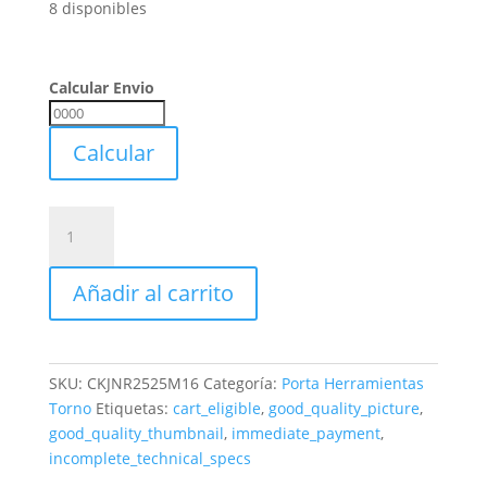
8 disponibles
Calcular Envio
Calcular
Envio
Calcular
Porta
Torneado
Ckjnr
Añadir al carrito
2525
M16
Para
Inserto
SKU:
CKJNR2525M16
Categoría:
Porta Herramientas
Knux
Torno
Etiquetas:
cart_eligible
,
good_quality_picture
,
1604
good_quality_thumbnail
,
immediate_payment
,
cantidad
incomplete_technical_specs