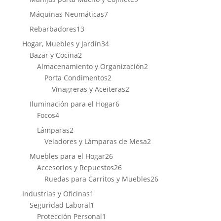
productos
7
Máquinas Neumáticas
7
productos
13
Rebarbadores
13
productos
34
Hogar, Muebles y Jardín
34
2
productos
Bazar y Cocina
2
productos
2
Almacenamiento y Organización
2
2
productos
Porta Condimentos
2
productos
2
Vinagreras y Aceiteras
2
productos
6
Iluminación para el Hogar
6
4
productos
Focos
4
productos
2
Lámparas
2
productos
2
Veladores y Lámparas de Mesa
2
productos
26
Muebles para el Hogar
26
productos
26
Accesorios y Repuestos
26
productos
26
Ruedas para Carritos y Muebles
26
productos
1
Industrias y Oficinas
1
producto
1
Seguridad Laboral
1
producto
1
Protección Personal
1